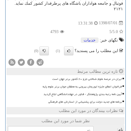
فوتبال و جامعه هواداران باشگاه های پرطرفدار كشور كمك نماید.
۲۱۲۱
1398/07/01
13:31:38
4793
/5
5.0
تگهای خبر:
خدمات
این مطلب را می پسندید؟
(0)
(1)
تازه ترین مطالب مرتبط
ایران در عرصه علوم شناختی جزو ۲۰ کشور برتر جهان است
فراخوان اعطای جایزه ابوریحان بیرونی به محققان جوان برتر علوم پایه
آیین نامه رتبه بندی پژوهشگر - فناور در جهاددانشگاهی ابلاغ گردید
برنامه های جدید دولت برای پشتیبانی از استارتاپ های فرهنگی
نظرات بینندگان در مورد این مطلب
نظر شما در مورد این مطلب
نام: