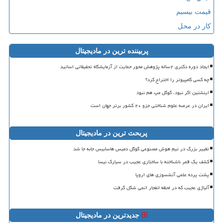
قیمت بیسیم
کار در محل
پربیننده ترین در مادیجیتال
ایجاد دوره دکتری ۲ساله پژوهش محور حمایت از آزمایشگاه تحقیقاتی اساتید
چه کسی کامپیوتر را اختراع کرد؟
اینشتین اگر نبود، گوگل مپ هم نبود
ایران در عرصه علوم شناختی جزو ۲۰ کشور برتر جهان است
پربحث ترین در مادیجیتال
تغییر بزرگ در تیم هوش مصنوعی گوگل دمیس هاسابیس جابه جا شد
کشف یک قمر ناشناخته با ساختاری عجیب در سیارک نیسا
پشت پرده علمی آتشسوزی های اروپا
آلیاژی عجیب که در لحظه انفجار اتمی شکل گرفت
جدیدترین در مادیجیتال