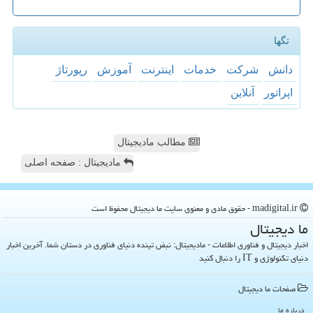
تگها
دانش
شركت
خدمات
اینترنت
آموزش
رپورتاژ
اپراتور
آنلاین
مطالب مادیجیتال
مادیجیتال : صفحه اصلی
madigital.ir - حقوق مادی و معنوی سایت ما دیجیتال محفوظ است
ما دیجیتال
اخبار دیجیتال و فناوری اطلاعات - مادیجیتال: نبض تپنده دنیای فناوری در دستان شما. آخرین اخبار
دنیای تکنولوژی و IT را دنبال کنید
صفحات ما دیجیتال
درباره ما