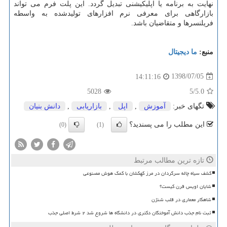
نهایت به برنامه یا اپلیكیشنی تبدیل گردد. این پلت فرم می تواند
بازارگاهی برای معرفی نرم افزارهای تولیدشده به واسطه
فریلنسرها و متقاضیان باشد.
منبع:
ما دیجیتال
1398/07/05
14:11:16
5028
/5
5.0
تگهای خبر:
آموزش
,
اپل
,
بازاریابی
,
دانش بنیان
این مطلب را می پسندید؟
(0)
(1)
تازه ترین مطالب مرتبط
کشف سیاه چاله سرگردان در مرز کهکشان با کمک هوش مصنوعی
شایان اویس قرن کیست؟
شاهکار معماری در قلب شنژن
ثبت نام جذب دانش آموختگان دکتری در دانشگاه ها شروع شد ۲ شرط اصلی جذب