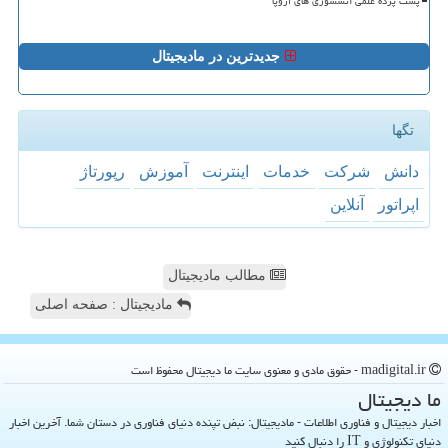
پشت پرده علمی آتشسوزی های اروپا
جدیدترین در مادیجیتال
تگها
دانش
شركت
خدمات
اینترنت
آموزش
رپورتاژ
اپراتور
آنلاین
مطالب مادیجیتال
مادیجیتال : صفحه اصلی
madigital.ir - حقوق مادی و معنوی سایت ما دیجیتال محفوظ است
ما دیجیتال
اخبار دیجیتال و فناوری اطلاعات - مادیجیتال: نبض تپنده دنیای فناوری در دستان شما. آخرین اخبار
دنیای تکنولوژی و IT را دنبال کنید