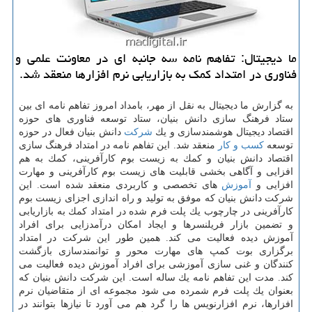
ما دیجیتال: تفاهم نامه سه جانبه ای در معاونت علمی و
فناوری در امتداد كمك به بازاریابی نرم افزارها منعقد شد.
به گزارش ما دیجیتال به نقل از مهر، بامداد امروز تفاهم نامه ای بین
ستاد فرهنگ سازی دانش بنیان، ستاد توسعه فناوری های حوزه
اقتصاد دیجیتال هوشمندسازی و یك
شركت
دانش بنیان فعال در حوزه
توسعه
كسب و كار
منعقد شد. این تفاهم نامه در امتداد فرهنگ سازی
اقتصاد دانش بنیان و كمك به زیست بوم كارآفرینی، كمك به هم
افزایی و آگاهی بخشی قابلیت های زیست بوم كارآفرینی و مهارت
افزایی و
آموزش
های تخصصی و كاربردی منعقد شده است. این
شركت دانش بنیان كه موفق به تولید و راه اندازی اجزای زیست بوم
كارآفرینی در چارچوب یك پلت فرم شده در امتداد كمك به بازاریابی
و تضمین بازار فریلنسرها و ایجاد امكان درآمدزایی برای افراد
آموزش دیده فعالیت می كند. همین طور این شركت در امتداد
برگزاری بوت كمپ های مهارت محور و توانمندسازی بازگشت
كنندگان و غنی سازی آموزشی برای افراد آموزش دیده فعالیت می
كند. مدت این تفاهم نامه یك ساله است. این شركت دانش بنیان كه
بعنوان یك پلت فرم شمرده می شود مجموعه ای از متقاضیان نرم
افزارها، نرم افزارنویس ها را گرد هم می آورد تا نیازها بتوانند در