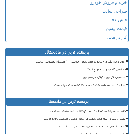
خرید و فروش خودرو
طراحی سایت
فیش حج
قیمت بیسیم
کار در محل
پربیننده ترین در مادیجیتال
ایجاد دوره دکتری ۲ساله پژوهش محور حمایت از آزمایشگاه تحقیقاتی اساتید
چه کسی کامپیوتر را اختراع کرد؟
اینشتین اگر نبود، گوگل مپ هم نبود
ایران در عرصه علوم شناختی جزو ۲۰ کشور برتر جهان است
پربحث ترین در مادیجیتال
کشف سیاه چاله سرگردان در مرز کهکشان با کمک هوش مصنوعی
تغییر بزرگ در تیم هوش مصنوعی گوگل دمیس هاسابیس جابه جا شد
کشف یک قمر ناشناخته با ساختاری عجیب در سیارک نیسا