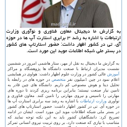
به گزارش ما دیجیتال معاون فناوری و نوآوری وزارت
ارتباطات با اشاره به رشد ۳ برابری استارت آپ ها در حوزه
آی. تی در كشور اظهار داشت: حضور استارتاپ های كشور
در بستر ملی شبكه اطلاعات موید این مورد است.
به گزارش ما دیجیتال به نقل از مهر، ستار هاشمی امروز در ششمین
نشست مدیران ارتباط با صنعت دانشگاه ها پژوهشگاه و مراكز
آموزش
عالی كشور در وزارت علوم اظهار داشت: هواوی در همایشی
اعلام نمود در چین 1میلیون نفر
متخصص
در حوزه های در رابطه با
تحلیل دیتا و هوش مصنوعی كم داریم. دانشگاه های چین قادر به
تامین نیاز صنعت نیستند؛ بنابراین برنامه ریزی كردند تا دوره های
مهارتی را تاسیس و نیروی مهارتی را تامین كنند. معاون فناوری و
نوآوری
وزارت ارتباطات
با اشاره به رشد سه برابری استارت آپ ها
در حوزه آی. تی در كشور اظهار داشت: حضور استارتاپ های كشور
در بستر ملی شبكه اطلاعات موید این مورد است. ایشان در ادامه
تصریح كرد: دانشگاهیان كشور باید به این نكته توجه نمایند كه
متناسب با نیازی كه صنعت دارد، بر روی تربیت نیروی انسانی تمركز