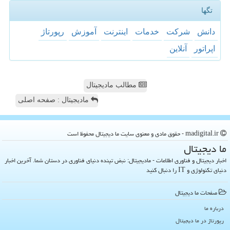
تگها
دانش
شركت
خدمات
اینترنت
آموزش
رپورتاژ
اپراتور
آنلاین
مطالب مادیجیتال
مادیجیتال : صفحه اصلی
madigital.ir - حقوق مادی و معنوی سایت ما دیجیتال محفوظ است
ما دیجیتال
اخبار دیجیتال و فناوری اطلاعات - مادیجیتال: نبض تپنده دنیای فناوری در دستان شما. آخرین اخبار
دنیای تکنولوژی و IT را دنبال کنید
صفحات ما دیجیتال
درباره ما
رپورتاژ در ما دیجیتال