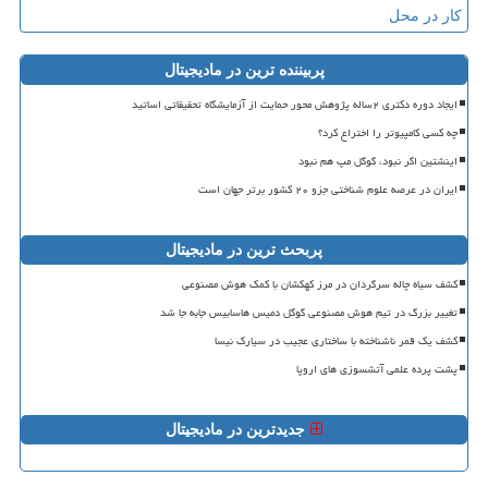
کار در محل
پربیننده ترین در مادیجیتال
ایجاد دوره دکتری ۲ساله پژوهش محور حمایت از آزمایشگاه تحقیقاتی اساتید
چه کسی کامپیوتر را اختراع کرد؟
اینشتین اگر نبود، گوگل مپ هم نبود
ایران در عرصه علوم شناختی جزو ۲۰ کشور برتر جهان است
پربحث ترین در مادیجیتال
کشف سیاه چاله سرگردان در مرز کهکشان با کمک هوش مصنوعی
تغییر بزرگ در تیم هوش مصنوعی گوگل دمیس هاسابیس جابه جا شد
کشف یک قمر ناشناخته با ساختاری عجیب در سیارک نیسا
پشت پرده علمی آتشسوزی های اروپا
جدیدترین در مادیجیتال