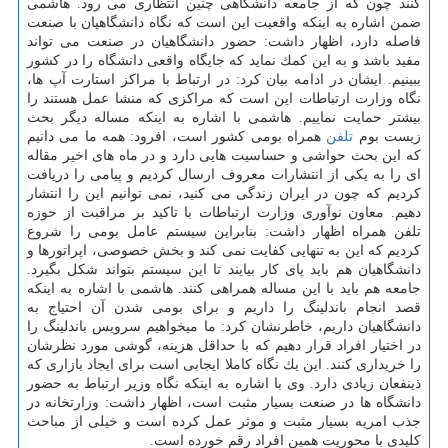
كنند چون كه از جامعه دانشگاهی چنین انتظاری می رود. هاشمی
ضمن اشاره به اینكه واقعیت این است كه نگاه دانشگاهیان با صنعت
فاصله دارد، اظهار داشت: حضور دانشگاهیان در صنعت می تواند
مفید باشد و به این كمك نماید كه جایگاه واقعی دانشگاه را در كشور
ببینیم. ایشان در ادامه بیان كرد: در ارتباط با مراكز استارت آپ ها،
نگاه وزارت ارتباطات این است كه مراكزی كه منشا عمل هستند را
بیشتر حمایت نماییم. هاشمی با اشاره به اینكه مساله دیگر بحث
زیست بوم
تلفن
همراه بومی كشور است، افرود: همه ما می دانیم
كه این بحث حواشی و حساسیت هایی دارد و در ماه های اخیر مقاله
ای را به یكی از انتشارات معروف ارسال كردیم و پیامی را دریافت
كردیم كه چون در ایران زندگی می كنید، نمی توانیم این را انتشار
دهیم. معاون نوآوری وزارت ارتباطات با تاكید بر مراقبت از حوزه
تلفن همراه اظهار داشت: بنابراین سیستم عامل بومی را شروع
كردیم كه این به تنهایی كفایت نمی كند و بخش خصوصی، اپراتورها و
دانشگاهیان هم باید پای كار بیایند تا این سیستم بتواند شكل بگیرد.
جامعه هم باید با این مساله همراهی كنند. هاشمی با اشاره به اینكه
قصد انجام باندلینگ را داریم و برای بومی شدن آن احتیاج به
دانشگاهیان داریم، خاطرنشان كرد: ما میخواهیم سرویس باندلینگ را
در اختیار افراد قرار دهیم كه با حداقل هزینه، گوشی مورد نظرشان
را خریداری كنند. این یك نگاه كاملا ایجابی است برای ایجاد بازاری كه
ذینفعان زیادی دارد. وی با اشاره به اینكه نگاه وزیر ارتباط به حضور
دانشگاه ها در صنعت بسیار مثبت است، اظهار داشت: وزارتخانه در
جذب امریه بسیار مثبت و موثر عمل كرده است و خیلی از مباحث
كلیدی با محوریت همین افراد رقم خورده است.