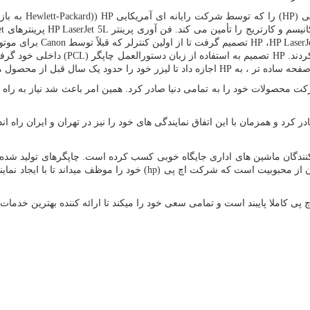
پی
HP)
) را که توسط شرکت رایانه ای آمریکایی
Hewlett-Packard)) HP
به با
نیسم و کارتریج را تأمین می کند. فن آوری پرینتر
HP LaserJet 5L
پرینترهای
et
HP LaserJ
،
HP
تصمیم گرفت تا از اولین کنترلر که قبلاً توسط
Canon
برای موتو
ردند.
HP
تصمیم به استفاده از زبان دستورالعمل چاپگر (
PCL
) داخلی خود گرف
صفحه ساده تر ، به
HP
اجازه داد تا لیزر خود را حدود یک سال قبل از محصول م
کت محصولات خود را به تمامی دنیا صادر کرد. همین امر باعث شد نیاز به راه
کرد و همزمان با این اتفاق نمایندگی های خود را نیز در تهران و ایران راه اند
ید کنندگان ماشین های اداری جایگاه خوبی کسب کرده است. چاپگرهای تولید 
میزان از محبوبیت است که شرکت اچ پی
hp)
) خود را موظف میداند تا با ایجاد ن
ی کاملا پایبند است و تمامی سعی خود را میکند تا ارائه کننده بهترین خدمات