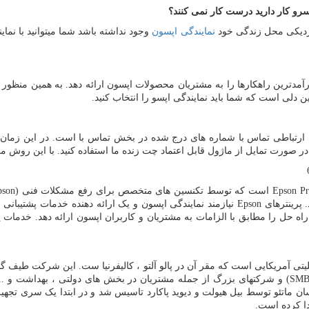
رو کار دارید درست کار نمی کنند؟
 نزدیکی محل زندگی خود
نمایندگی اپسون
وجود نداشته باشد شما میتوانید با نم
رآمدترین راهکارها را به مشتریان محصولات اپسون ارائه دهد. به همین منظور 
 دلی است که شما باید نمایندگی اپسو را انتخاب کنید.
ای ارتباطی تماس با شماره های درج شده در بخش تماس با است. در این زمان
در صورت تمایل از ماژول قابل اعتماد چت زنده ما استفاده کنید. با این روش 
Epson Pr
است که توسط تکنسین های متخصص برای رفع مشکلات فنی (
pson
 پرینترهای
Epson
نیازمند نمایندگی اپسون و یک ارائه دهنده خدمات پشتیبانی 
اه حل را مطابق با الزامات به مشتریان و کاربران اپسون ارائه دهد. خدمات 
ی آمریکایی است که مقر آن در پالو آلتو ، کالیفرنیا ست. این شرکت طیف گ
SM
) و شرکتهای بزرگ از جمله مشتریان در بخش های دولتی ، بهداشت و .... در سال 2015 ، این شرکت به دو 
سان ماتئو توسط بیل هیولت و دیوید پاکارد تاسیس شد و در ابتدا یک سری تجه
ا کرده است.