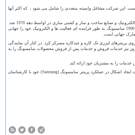
ست. این شرکت مشاغل وابسته متعددی را شامل می شود ، که اکثر آنها
) توسط لی بیونگ چول در سال 1938 به عنوان یک شرکت بازرگانی تأسیس شد. سامسونگ در اواخر دهه 1960 وارد صنایع الکترونیک و صنایع ساخت و ساز و کشتی سازی در اواسط دهه 1970 شد.
به دنبال مرگ لی در سال 1987 ، سامسونگ به چهار گروه تجاری - گروه سامسونگ ، گروه شینسگا ، گروه سی جی و گروه هانسول جدا شد. از سال 1990 سامسونگ به طور فزاینده ای فعالیت ها و الکترونیک خود را جهانی
وی پرینترهای لیزری تک کاره و چندکاره متمرکز کرد. در کنار آن نمایندگی
تا امروز نیز خدمات فروش و خدمات پس از فروش محصولات سامسونگ را به
 خدمات را به مشتریان خود ارائه کند.
شما میتوانید به منظور خرید پرینترهای سامسونگ (Samsung) با نمایندگی سامسونگ (Samsung) تماس حاصل فرمایید (66954128-66954189) یا در صورت ایجاد اشکال در عملکرد پرینتر سامسونگ (Samsung) خود با کارشناسان