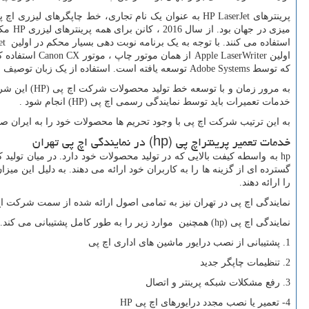
پرینترهای
HP LaserJet
به عنوان یک نام تجاری، خط چاپگرهای لیزری اچ 
میزی در جهان بود. از سال 2016 ، کانن برای همه پرینترهای لیزری
HP
مکا
استفاده می کنند. با توجه به یک برنامه نوبت دهی بسیار محکم در اولین
et
اولین
Apple LaserWriter
از همان موتور چاپ ، موتور
Canon CX
استفاده ک
که توسط
Adobe Systems
توسعه یافته است. استفاده از یک زبان توصیف 
به مرور زمان و با توسعه خط تولید محصولات شرکت اچ پی (
HP
) این شر
خدمات تعمیرات باید توسط نمایندگی رسمی اچ پی (
HP
) انجام شود .
به این ترتیب شرکت اچ پی با وجود تحریم ها محصولات خود را به ایران صادر 
خدمات تعمیر پرینتراچ پی
hp)
) در نمایندگی اچ پی تهران
hp
به واسطه کیفت بالایی که در تولید محصولات خود دارد. در میان تول
گسترده ای از گزینه ها را به کاربران خود ارائه می دهند. به دلیل این 
را ارائه دهند.
نمایندگی اچ پی در تهران نیز به تمامی اصول ارائه شده از سمت شرکت اچ پ
نمایندگی اچ پی
hp)
) همچنین موارد زیر را به طور کامل پشتیبانی می کند.
1. پشتیبانی از نصب درایور ماشین های اداری اچ پی
2. تنظیمات چاپگر جدید
3. رفع مشکلات شبکه پرینتر و اتصال
4- تعمیر یا نصب مجدد درایورهای اچ پی
HP