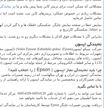
مشکلاتی که ممکن است برای پرینتر کانن شما پیش بیاید و ما در
نمایندگی
تماس حاصل فرمایید.
نمایش خطا در صفحه نمایش چاپگر، شکستگی غلطک ها و یا گیر کردن آنها 
به
Inkjet
، شکستگی کارتریج و..
بنابراین اگر با مشکلات فوق الذکر یا مشکلات دیگری رو به رو شدید، با نما
نمایندگی اپسون
شرکت سیکو اپسون(
Epson
) (shiki-gisha
تجهیزات مربوط به اطلاعات و تصویربرداری دفتر مرکزی این شرکت در
a
اپسون، رایانه های رومیزی، مشاغل، پروژکتورهای چند رسانه ای و سینما
LCD
و سایر قطعات الکترونیکی مرتبط از جمله تولیدات شرکت اپسون (
n
چرا باید نمایندگی مجاز اپسون (
Epson
) را انتخاب کنید؟
نمایندگی اپسون در ایران و تهران سالهاست که در زمینه تعمیرات ماشی
میان تعمیرکاران و متخصصین ما در نمایندگی اپسون با ارائه راهنمایی از ر
با ما تماس بگیرید
شما می توانید به راحتی با شماره تلفن 66954128-66954189 مرکز خدمات تعمیرات اپسون تماس بگیرید و یا می توانید از طریق وب سایت ما به صورت آنلاین با ما در تماس باشید و از خدمات چت
به شما اطمینان می دهیم که از خدمات ما ناامید نخواهید شد.
دریافت بهترین تعمیرات چاپگر
Epson
توسط کارشناسان ما در نمایندگی اپ