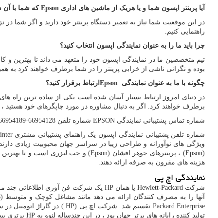
آیا پرینتر اپسون شما و یا هریک از ماشین های اداری
Epson
که شما با آن س
در این موقعیت شما نیاز به تعمیر دستگاه پرینتر خود دارید و اگر شما در
راهنمایی کنیم.
چرا باید ما را به عنوان نمایندگی اپسون انتخاب کنید؟
تیم متخصصین ما در نمایندگی اپسون خود را متعهد می داند تا بهترین و کا
بوده و نگرانی ناشی از خرابی پرینتر را در شما برطرف خواهند کرد به همین
چگونه با ما به عنوان نمایندگی
Epson
ارتباط برقرار کنید؟
در دنیای امروز ارتباط بسیار آسان شده است یکی از ساده ترین راه ه
برطرف خواهند کرد. اگر به دنبال مشاوره در مورد چاپگرهای خود هستید ، 
شماره تماس پشتیبانی نمایندگی
EPSON
شماره تلفن 66954128-66954189
شماره تلفن پشتیبانی نمایندگی اپسون یک راهنمای پشتیبانی مشتری
inter
ویژگی های نوآورانه و طراحی زیبا در سراسر جهان محبوبیت زیادی دارند.
(
Epson
) ، پرینترهای جوهر افشان (
Epson
) و جت لیزری است و تا بهترین ر
هزینه های مقرون به صرفه ارائه دهند.
نمایندگی اچ پی
شرکت
Hewlett-Packard
یا همان
HP
یک شرکت فن آوری اطلاعاتی چند ملیت
آنها را به مصرف کنندگان ارائه می دهد مانند مشاغل کوچک و متوسط (
B
Packard Enterprise
تقسیم شد. شرکت اچ پی (
HP
) در گاراژ اتومبیل در 
تولید کننده رایانه های برتر جهان بود ، در این چندساله لنوو به
HP
برتری پید