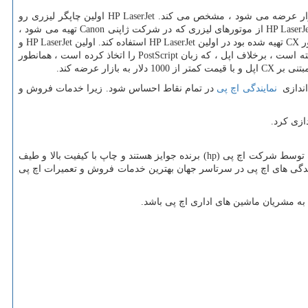
زار عرضه می شود ، مشخص می کند.
HP LaserJet
اولین چاپگر لیزری رو
HP LaserJ
از موتورهای لیزری که در شرکت ژاپنی
Canon
تهیه می شود ،
ر
CX
تهیه شده بود در اولین
HP LaserJet
استفاده کند. اولین
HP LaserJet
و
ته است ، برخلاف اپل ، که زبان
PostScript
را اتخاذ کرده است ، همانطور
بتنی بر
CX
اپل و با قیمت کمتر از 1000 دلار به بازار عرضه کند.
 اندازی
نمایندگی اچ پی
در تمام نقاط احساس شود. زیرا خدمات فروش و
ازی کرد.
شده توسط شرکت اچ پی
hp)
) برنده جوایز هستند و چاپ با کیفیت بالا و طیف
مایندگی های اچ پی در سرتاسر جهان بهترین خدمات فروش و تعمیرات اچ پی
 به مشریان ماشین های اداری اچ پی باشد.