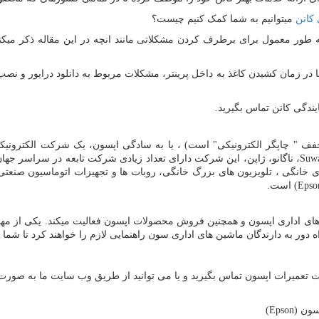
 کانن
میتوانیم به شما کمک کنیم چیست؟
در زمان کشیدن کاغذ به داخل پرینتر، مشکلات مربوط به دانلود درایور و نصب
یندگی کانن تماس بگیرید.
Seikō Epuson Kabu) (اپسون مخفف " چاپگر الکترونیکی" است) ، یا به سادگی اپسون، یک شرک
Suw
، ناگانو، ژاپن، این شرکت دارای تعداد زیادی شرکت تابعه در سراسر جها
ی خانگی ، تلویزیون های بزرگ خانگی، روبات ها و تجهیزات اتوماسیون صنعتی 
Epso
) است.
ن های اداری اپسون و همچنین فروش محصولات اپسون فعالیت میکند. یکی از مه
اه دور به دارندگان ماشین های اداری سون راهنمایی لازم را خواهند کرد تا شما 
سون (
Epson
)