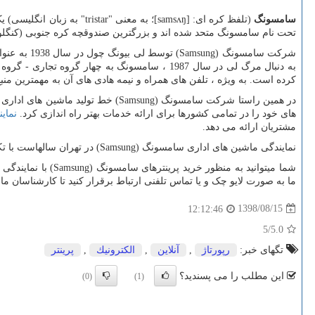
سامسونگ
(تلفظ کره ای: [
samsʌŋ
]؛ به معنی "
tristar
" به زبان انگلیسی) 
تحت نام سامسونگ متحد شده اند و بزرگترین صندوقچه کره جنوبی (کنگل
شرکت سامسونگ (
Samsung
کرده است. به ویژه ، تلفن های همراه و نیمه هادی های آن به مهمترین منبع درآمد آن تبدیل شده اند. 
در همین راستا شرکت سامسونگ (
Samsung
) خط تولید ماشین های اداری خ
های خود را در تمامی کشورها برای ارائه خدمات بهتر راه اندازی کرد.
نمای
مشتریان ارائه می دهد.
نمایندگی ماشین های اداری سامسونگ (
Samsung
) در تهران سالهاست با ت
ما به صورت لایو چک و یا تماس تلفنی ارتباط برقرار کنید تا کارشناسان 
1398/08/15
12:12:46
/5
5.0
تگهای خبر:
رپورتاژ
,
آنلاین
,
الكترونیك
,
پرینتر
این مطلب را می پسندید؟
(0)
(1)