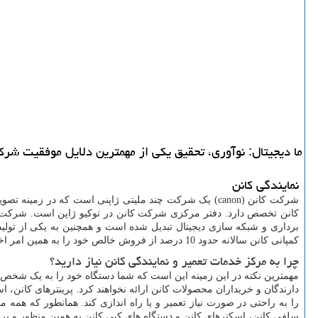
ما دیجیتال: نوآوری، تحقیق یكی از مهمترین دلایل موفقیت شركت كانن است كه كمپانی كانن سالانه
نمایندگی کانن
شرکت کانن (
canon
) یک شرکت چند ملیتی ژاپنی است که در زمینه تصویرب
کانن تخصص دارد. دفتر مرکزی شرکت کانن در توکیو ژاپن است. شرکت 
برداری و شبکه سازی دیجیتال تبدیل شده است و همچنین به یکی از تول
کمپانی کانن سالانه حدود 10 درصد از فروش خالص خود را به همین امر اختصاص می دهد.
چرا به مرکز خدمات تعمیر و نمایندگی کانن نیاز دارید؟
مهمترین نکته در این زمینه این است که شما دستگاه خود را به یک شخص غ
دارندگان و خریداران محصولات کانن ارائه نخواهند کرد. پرینترهای کانن، 
را به راحتی در صورت نیاز تعمیر و یا راه اندازی کند. همانطور که همه م
سلفی کانن، اسکنرهای کانن و دستگاه های کپی کانن به همین منظور و برا