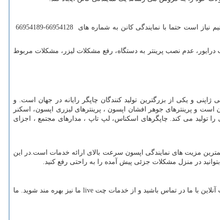
مشکلات زیادی در خصوص عملکرد پرینترهای کانن ثبت نشده است اما به طور معمول برای برطرف کردن مشکلاتی مانند انچه در این مقاله ذکر میکنیم نیاز است حتما با نمایندگی کانن به شماره های 66954128-66954189
 درایور، عدم نصب پرینتر به دستگاه، رفع مشکلات لیزر، مشکلات مربوط
ت الکترونیکی ژاپنی و یکی از بزرگترین تولید کنندگان چاپگر رایانه در جهان است. و
ن است و پرینترهای جوهر افشان اپسون ، پرینترهای لیزری اپسون، اسکنر
را تولید می کند. چاپگرهای اسکناس، لپ تاپ ، مدارهای مجتمع ، اجزای
مترین مزیت های نمایندگی اپسون سرعت بالای ارائه خدمات است.در این
بتوانید در منزل مشکلات جزئی پیش آمده را به راحتی رفع کنید.
live
ما نیز بهره مند شوید. ما