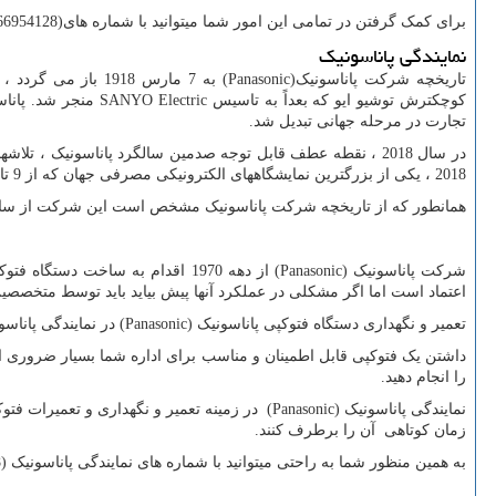
برای کمک گرفتن در تمامی این امور شما میتوانید با شماره های(66954128-66954189) نمایندگی اچ پی
نمایندگی پاناسونیک
تاریخچه شرکت پاناسونیک(
Panasonic
) به 7 مارس 1918
کوچکترش توشیو ایو که بعداً به تاسیس
SANYO Electric
منجر شد. پاناس
تجارت در مرحله جهانی تبدیل شد.
در سال 2018 ، نقطه عطف قابل توجه صدمین سالگرد پاناسونیک ، تلاشهای گسترده ای در حال انجام است تا عزم ما را برای برداشتن قدم جدید به جلو با پیاده روی در پای بنیانگذار ما نشان دهد. در نمایشگاه بین المللی
2018
، یکی از بزرگترین نمایشگاههای الکترونیکی مصرفی جهان که از 9 تا 12 ژانویه 2018 در لاس وگاس ایالات متحده برگزار شد ، پاناسونیک تاریخ 100 ساله خود ، محصولات قابل توجه و چشم انداز آینده را معرفی کرد.
همانطور که از تاریخچه شرکت پاناسونیک مشخص است این شرکت از سابقه و
شرکت پاناسونیک
Panasonic)
) از دهه 1970 اقدام به ساخت دستگاه فتوکپی کرده و جزو مارک های پیشرو درساخت ماشین های اداری به ویژه دستگاه های فتوکپی است. دستگاه فتوکپی پاناسونیک
اعتماد است اما اگر مشکلی در عملکرد آنها پیش بیاید باید توسط متخصصی
تعمیر و نگهداری دستگاه فتوکپی پاناسونیک
Panasonic)
) در نمایندگی پاناسو
داشتن یک فتوکپی قابل اطمینان و مناسب برای اداره شما بسیار ضروری است
را انجام دهید.
نمایندگی پاناسونیک
Panasonic)
) در زمینه تعمیر و نگهداری و تعمیرات فت
زمان کوتاهی آن را برطرف کنند.
به همین منظور شما به راحتی میتوانید با شماره های نمایندگی پاناسونیک (66954128-66954189) تماس حاصل فرمایید.