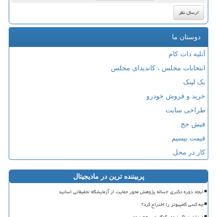
دوستان ما
آتلیه دات کام
انتخابات مجلس ، کاندیدای مجلس
بک لینک
خرید و فروش خودرو
طراحی سایت
فیش حج
قیمت بیسیم
کار در محل
پربیننده ترین در مادیجیتال
ایجاد دوره دکتری ۲ساله پژوهش محور حمایت از آزمایشگاه تحقیقاتی اساتید
چه کسی کامپیوتر را اختراع کرد؟
اینشتین اگر نبود، گوگل مپ هم نبود