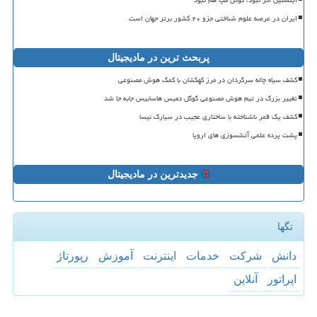
ایران در عرصه علوم شناختی جزو ۲۰ کشور برتر جهان است
پربحث ترین در مادیجیتال
کشف سیاه چاله سرگردان در مرز کهکشان با کمک هوش مصنوعی
تغییر بزرگ در تیم هوش مصنوعی گوگل دمیس هاسابیس جابه جا شد
کشف یک قمر ناشناخته با ساختاری عجیب در سیارک نیسا
پشت پرده علمی آتشسوزی های اروپا
جدیدترین در مادیجیتال
تگها
دانش
شركت
خدمات
اینترنت
آموزش
رپورتاژ
اپراتور
آنلاین