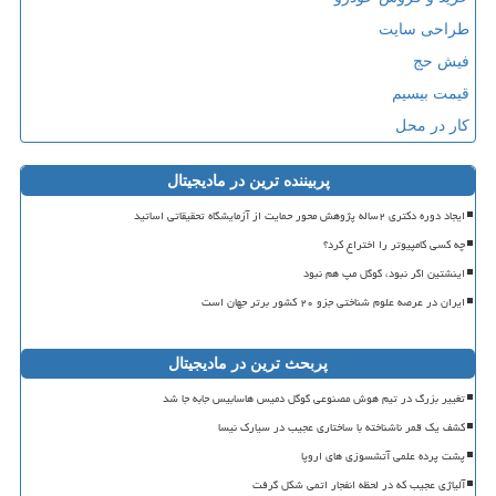
طراحی سایت
فیش حج
قیمت بیسیم
کار در محل
پربیننده ترین در مادیجیتال
ایجاد دوره دکتری ۲ساله پژوهش محور حمایت از آزمایشگاه تحقیقاتی اساتید
چه کسی کامپیوتر را اختراع کرد؟
اینشتین اگر نبود، گوگل مپ هم نبود
ایران در عرصه علوم شناختی جزو ۲۰ کشور برتر جهان است
پربحث ترین در مادیجیتال
تغییر بزرگ در تیم هوش مصنوعی گوگل دمیس هاسابیس جابه جا شد
کشف یک قمر ناشناخته با ساختاری عجیب در سیارک نیسا
پشت پرده علمی آتشسوزی های اروپا
آلیاژی عجیب که در لحظه انفجار اتمی شکل گرفت