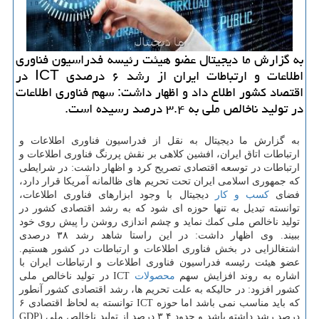
به گزارش ما دیجیتال عضو هیئت رئیسه فدراسیون فناوری
اطلاعات و ارتباطات ایران از رشد ۶ درصدی ICT در
اقتصاد كشور اطلاع داد و اظهار داشت: سهم فناوری اطلاعات
در تولید ناخالص ملی به ۳.۴ درصد رسیده است.
به گزارش ما دیجیتال به نقل از فدراسیون فناوری اطلاعات و
ارتباطات اتاق ایران، افشین كلاهی بر نقش پررنگ فناوری اطلاعات و
ارتباطات در توسعه اقتصادی تصریح كرد و اظهار داشت: در شرایطی
كه جمهوری اسلامی ایران تحت تحریم های ظالمانه آمریكا قرار دارد،
فضای
كسب و كار
دیجیتال با وجود ابزارهای فناوری اطلاعات،
توانسته تبدیل به تنها حوزه ای شود كه به رشد اقتصادی كشور در
تولید ناخالص ملی كمك نماید و چشم اندازی روشن را پیش روی خود
ببیند. وی اظهار داشت: در این راستا شاهد رشد ۳۸ درصدی
اشتغالزایی در بخش فناوری اطلاعات و ارتباطات در كشور هستیم.
عضو هیئت رئیسه فدراسیون فناوری اطلاعات و ارتباطات ایران با
اشاره به روند افزایش سهم
محصولات
ICT در تولید ناخالص ملی
كشور افزود: در حالیكه به علت تحریم ها، رشد اقتصادی كشور آنطور
كه باید مناسب نمی باشد اما حوزه ICT توانسته به لحاظ اقتصادی ۶
درصد رشد داشته باشد و حدود ۳.۴ درصد از تولید ناخالص ملی (GDP