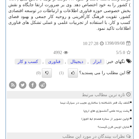
) كشور را به خود اختصاص دهد. وی بر ضرورت ارتقا جایگاه و نقش
بخش خصوصی حوزه فناوری اطلاعات و ارتباطات در توسعه اقتصادی
كشور، تقویت فرهنگ كارآفرینی و روحیه كار جمعی و بهبود فضای
كسب و كار، با استفاده از تجربیات علمی و عملی تشكل های فناوری
اطلاعات تاكید نمود.
1398/09/08
10:27:28
4992
/5
5.0
تگهای خبر:
ابزار
,
دیجیتال
,
فناوری
,
كسب و كار
این مطلب را می پسندید؟
(0)
(1)
تازه ترین مطالب مرتبط
کشف یک قمر ناشناخته با ساختاری عجیب در سیارک نیسا
پشت پرده علمی آتشسوزی های اروپا
اولین تصویر از ستاره همدم ابط الجوزا
شایان اویس قرن کیست؟
نظرات بینندگان در مورد این مطلب