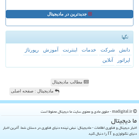
جدیدترین در مادیجیتال
تگها
دانش
شركت
خدمات
اینترنت
آموزش
رپورتاژ
اپراتور
آنلاین
مطالب مادیجیتال
مادیجیتال : صفحه اصلی
madigital.ir - حقوق مادی و معنوی سایت ما دیجیتال محفوظ است
ما دیجیتال
اخبار دیجیتال و فناوری اطلاعات - مادیجیتال: نبض تپنده دنیای فناوری در دستان شما. آخرین اخبار
دنیای تکنولوژی و IT را دنبال کنید