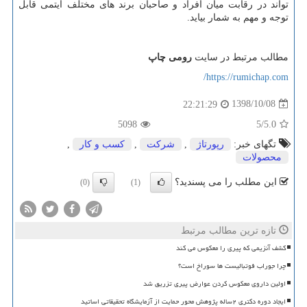
تواند در رقابت میان افراد و صاحبان برند های مختلف آیتمی قابل
توجه و مهم به شمار بیاید.
مطالب مرتبط در سایت
رومی چاپ
https://rumichap.com/
1398/10/08
22:21:29
5098
/5
5.0
تگهای خبر:
رپورتاژ
,
شركت
,
كسب و كار
,
محصولات
این مطلب را می پسندید؟
(0)
(1)
تازه ترین مطالب مرتبط
کشف آنزیمی که پیری را معکوس می کند
چرا جوراب فوتبالیست ها سوراخ است؟
اولین داروی معکوس کردن عوارض پیری تزریق شد
ایجاد دوره دکتری ۲ساله پژوهش محور حمایت از آزمایشگاه تحقیقاتی اساتید