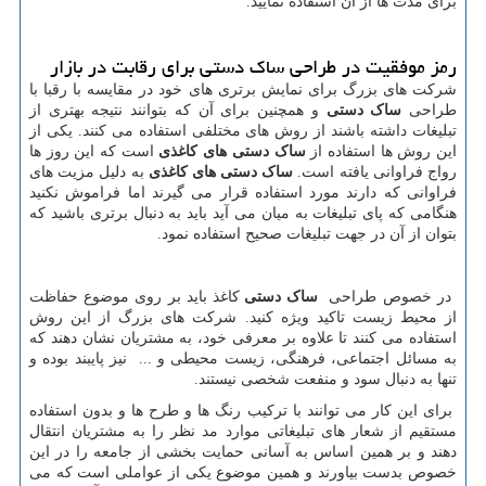
برای مدت ها از آن استفاده نمایید.
رمز موفقیت در طراحی ساک دستی برای رقابت در بازار
شرکت های بزرگ برای نمایش برتری های خود در مقایسه با رقبا با
طراحی
ساک دستی
و همچنین برای آن که بتوانند نتیجه بهتری از
تبلیغات داشته باشند از روش های مختلفی استفاده می کنند. یکی از
این روش ها استفاده از
ساک دستی های کاغذی
است که این روز ها
رواج فراوانی یافته است.
ساک دستی های کاغذی
به دلیل مزیت های
فراوانی که دارند مورد استفاده قرار می گیرند اما فراموش نکنید
هنگامی که پای تبلیغات به میان می آید باید به دنبال برتری باشید که
بتوان از آن در جهت تبلیغات صحیح استفاده نمود.
در خصوص طراحی
ساک دستی
کاغذ باید بر روی موضوع حفاظت
از محیط زیست تاکید ویژه کنید. شرکت های بزرگ از این روش
استفاده می کنند تا علاوه بر معرفی خود، به مشتریان نشان دهند که
به مسائل اجتماعی، فرهنگی، زیست محیطی و ... نیز پایبند بوده و
تنها به دنبال سود و منفعت شخصی نیستند.
برای این کار می توانند با ترکیب رنگ ها و طرح ها و بدون استفاده
مستقیم از شعار های تبلیغاتی موارد مد نظر را به مشتریان انتقال
دهند و بر همین اساس به آسانی حمایت بخشی از جامعه را در این
خصوص بدست بیاورند و همین موضوع یکی از عواملی است که می