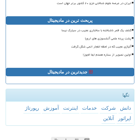
ایران در عرصه علوم شناختی جزو ۲۰ کشور برتر جهان است
پربحث ترین در مادیجیتال
کشف یک قمر ناشناخته با ساختاری عجیب در سیارک نیسا
پشت پرده علمی آتشسوزی های اروپا
آلیاژی عجیب که در لحظه انفجار اتمی شکل گرفت
اولین تصویر از ستاره همدم ابط الجوزا
جدیدترین در مادیجیتال
تگها
دانش
شركت
خدمات
اینترنت
آموزش
رپورتاژ
اپراتور
آنلاین