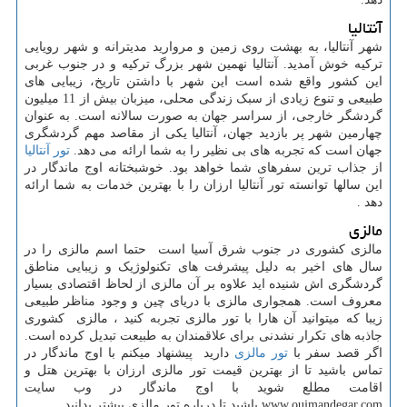
آنتالیا
شهر آنتالیا، به بهشت روی زمین و مروارید مدیترانه و شهر رویایی
ترکیه خوش آمدید. آنتالیا نهمین شهر بزرگ ترکیه و در جنوب غربی
این کشور واقع شده است این شهر با داشتن تاریخ، زیبایی های
طبیعی و تنوع زیادی از سبک زندگی محلی، میزبان بیش از 11 میلیون
گردشگر خارجی، از سراسر جهان به صورت سالانه است. به عنوان
چهارمین شهر پر بازدید جهان، آنتالیا یکی از مقاصد مهم گردشگری
جهان است که تجربه های بی نظیر را به شما ارائه می دهد.
تور آنتالیا
از جذاب ترین سفرهای شما خواهد بود. خوشبختانه اوج ماندگار در
این سالها توانسته تور آنتالیا ارزان را با بهترین خدمات به شما ارائه
دهد .
مالزی
مالزی کشوری در جنوب شرق آسیا است حتما اسم مالزی را در
سال های اخیر به دلیل پیشرفت های تکنولوژیک و زیبایی مناطق
گردشگری اش شنیده اید علاوه بر آن مالزی از لحاظ اقتصادی بسیار
معروف است. همجواری مالزی با دریای چین و وجود مناظر طبیعی
زیبا که میتوانید آن هارا با تور مالزی تجربه کنید ، مالزی کشوری
جاذبه های تکرار نشدنی برای علاقمندان به طبیعت تبدیل کرده است.
اگر قصد سفر با
تور مالزی
دارید پیشنهاد میکنم با اوج ماندگار در
تماس باشید تا از بهترین قیمت تور مالزی ارزان با بهترین هتل و
اقامت مطلع شوید با اوج ماندگار در وب سایت
www.oujmandegar.com
باشید تا درباره تور مالزی بیشتر بدانید.