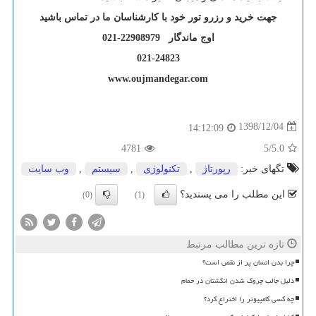
جهت خرید و رزرو تور خود با کارشناسان ما در تماس باشید
اوج ماندگار 22908979-021
021-24823
www.oujmandegar.com
1398/12/04
14:12:09
4781
/5
5.0
تگهای خبر:
رپورتاژ
,
تكنولوژی
,
سیستم
,
وب سایت
این مطلب را می پسندید؟
(0)
(1)
تازه ترین مطالب مرتبط
چرا بدن انسان پر از نقص است؟
دلیل جالب چروک شدن انگشتان در حمام
چه کسی کامپیوتر را اختراع کرد؟