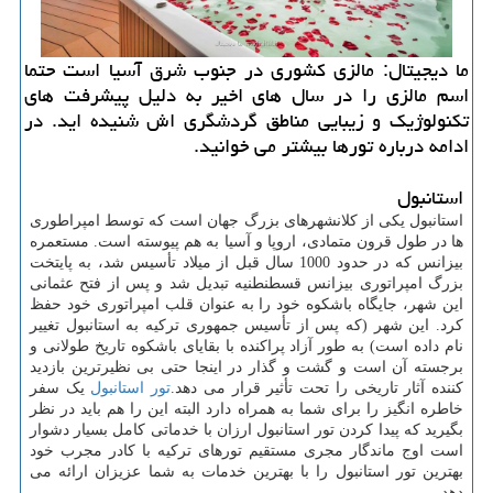
ما دیجیتال: مالزی كشوری در جنوب شرق آسیا است حتما
اسم مالزی را در سال های اخیر به دلیل پیشرفت های
تكنولوژیك و زیبایی مناطق گردشگری اش شنیده اید. در
ادامه درباره تورها بیشتر می خوانید.
استانبول
استانبول یکی از کلانشهرهای بزرگ جهان است که توسط امپراطوری
ها در طول قرون متمادی، اروپا و آسیا به هم پیوسته است. مستعمره
بیزانس که در حدود 1000 سال قبل از میلاد تأسیس شد، به پایتخت
بزرگ امپراتوری بیزانس قسطنطنیه تبدیل شد و پس از فتح عثمانی
این شهر، جایگاه باشکوه خود را به عنوان قلب امپراتوری خود حفظ
کرد. این شهر (که پس از تأسیس جمهوری ترکیه به استانبول تغییر
نام داده است) به طور آزاد پراکنده با بقایای باشکوه تاریخ طولانی و
برجسته آن است و گشت و گذار در اینجا حتی بی نظیرترین بازدید
کننده آثار تاریخی را تحت تأثیر قرار می دهد.
تور استانبول
یک سفر
خاطره انگیز را برای شما به همراه دارد البته این را هم باید در نظر
بگیرید که پیدا کردن تور استانبول ارزان با خدماتی کامل بسیار دشوار
است اوج ماندگار مجری مستقیم تورهای ترکیه با کادر مجرب خود
بهترین تور استانبول را با بهترین خدمات به شما عزیزان ارائه می
دهد.