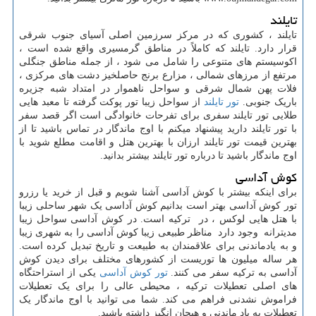
تایلند
تایلند ، کشوری که در مرکز سرزمین اصلی آسیای جنوب شرقی
قرار دارد. تایلند که کاملاً در مناطق گرمسیری واقع شده است ،
اکوسیستم های متنوعی را شامل می شود ، از جمله مناطق جنگلی
مرتفع از مرزهای شمالی ، مزارع برنج حاصلخیز دشت های مرکزی ،
فلات پهن شمال شرقی و سواحل ناهموار در امتداد شبه جزیره
باریک جنوبی.
تور تایلند
از سواحل زیبا تور پوکت گرفته تا معبد هایی
طلایی تور تایلند سفری برای تفرحات خانوادگی است اگر قصد سفر
با تور تایلند دارید پیشنهاد میکنم با اوج ماندگار در تماس باشید تا از
بهترین قیمت تور تایلند ارزان با بهترین هتل و اقامت مطلع شوید با
اوج ماندگار باشید تا درباره تور تایلند بیشتر بدانید.
کوش آداسی
برای اینکه بیشتر با کوش آداسی آشنا شویم و قبل از خرید یا رزرو
تور کوش آداسی بهتر است بدانیم کوش آداسی یک شهر ساحلی زیبا
با هتل هایی لوکس ، در ترکیه است. در کوش آداسی سواحل زیبا
مدیترانه وجود دارد مناظر طبیعی زیبا کوش آداسی را به شهری زیبا
و به یادماندنی برای علاقمندان به طبیعت و تاریخ تبدیل کرده است.
هر ساله میلیون ها توریست از کشورهای مختلف برای دیدن کوش
آداسی به ترکیه سفر می کنند.
تور کوش آداسی
یکی از استراحتگاه
های اصلی تعطیلات ترکیه ، محیطی عالی را برای یک تعطیلات
فراموش نشدنی فراهم می کند. شما می توانید با اوج ماندگار یک
تعطیلات به یاد ماندنی و هیجان انگیز داشته باشید.