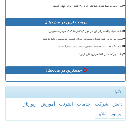
ایران در عرصه علوم شناختی جزو ۲۰ کشور برتر جهان است
پربحث ترین در مادیجیتال
کشف سیاه چاله سرگردان در مرز کهکشان با کمک هوش مصنوعی
تغییر بزرگ در تیم هوش مصنوعی گوگل دمیس هاسابیس جابه جا شد
کشف یک قمر ناشناخته با ساختاری عجیب در سیارک نیسا
پشت پرده علمی آتشسوزی های اروپا
جدیدترین در مادیجیتال
تگها
دانش
شركت
خدمات
اینترنت
آموزش
رپورتاژ
اپراتور
آنلاین