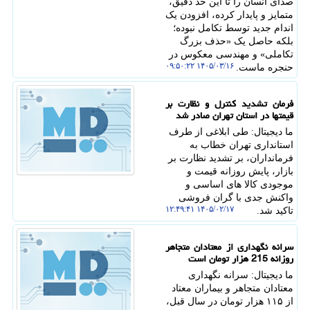
صدای انسان را تا این حد دقیق،
متمایز و پایدار کرده، افزودن یک
اندام جدید توسط تکامل نبوده؛
بلکه حاصل یک «حذف بزرگ
تکاملی» و مهندسی معکوس در
۱۴۰۵/۰۳/۱۶ ۰۹:۵۰:۲۲
حنجره ماست.
فرمان تشدید کنترل و نظارت بر
قیمتها در استان تهران صادر شد
ما دیجیتال: طی ابلاغی از طرف
استانداری تهران خطاب به
فرمانداران، بر تشدید نظارت بر
بازار، پایش روزانه قیمت و
موجودی کالا های اساسی و
واکنش جدی با گران فروشی
۱۴۰۵/۰۲/۱۷ ۱۲:۴۹:۴۱
تاکید شد.
سرانه نگهداری از معتادان متجاهر
روزانه 215 هزار تومان است
ما دیجیتال: سرانه نگهداری
معتادان متجاهر و بیماران معتاد
از ۱۱۵ هزار تومان در سال قبل،