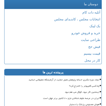
دوستان ما
آتلیه دات کام
انتخابات مجلس ، کاندیدای مجلس
بک لینک
خرید و فروش خودرو
طراحی سایت
فیش حج
قیمت بیسیم
کار در محل
پربیننده ترین ها
ایجاد دوره دکتری ۲ساله پژوهش محور حمایت از آزمایشگاه تحقیقاتی اساتید
چه کسی کامپیوتر را اختراع کرد؟
اینشتین اگر نبود، گوگل مپ هم نبود
ایران در عرصه علوم شناختی جزو ۲۰ کشور برتر جهان است
هوش مصنوعی پزشک یا دستیار