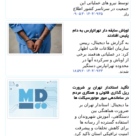
توسط نیرو های عملیاتی این
جمعیت در سرتاسر کشور اطلاع
۱۴۰۴/۰۹/۲۵ ۰۹:۰۵:۳۰
داد.
اوباش سابقه دار تهرانپارس به دام
پلیس افتادند
به گزارش ما دیجیتال، رییس
سازمان اطلاعات فاتب اظهار
کرد: در عملیاتی هدفمند برخی
از اوباش و سرکرده آنها در
محدوده تهرانپارس دستگیر
۱۴۰۴/۰۹/۲۳ ۱۸:۵۹:۲۰
شدند.
تأکید استاندار تهران بر ضرورت
ریل گذاری قانونی و همکاری مردم
در ساماندهی عبور موتورسیکلت ها
ما دیجیتال: استاندار تهران بر
ضرورت هماهنگی بین
دستگاهی، آموزش شهروندان و
استفاده گسترده از رسانه ها
برای کاهش تخلفات و پیشرفت
امنیت ترافیکی استان تاکید کرد.