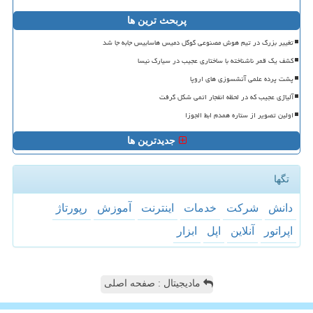
پربحث ترین ها
تغییر بزرگ در تیم هوش مصنوعی گوگل دمیس هاسابیس جابه جا شد
کشف یک قمر ناشناخته با ساختاری عجیب در سیارک نیسا
پشت پرده علمی آتشسوزی های اروپا
آلیاژی عجیب که در لحظه انفجار اتمی شکل گرفت
اولین تصویر از ستاره همدم ابط الجوزا
جدیدترین ها
تگها
دانش
شركت
خدمات
اینترنت
آموزش
رپورتاژ
اپراتور
آنلاین
اپل
ابزار
مادیجیتال : صفحه اصلی