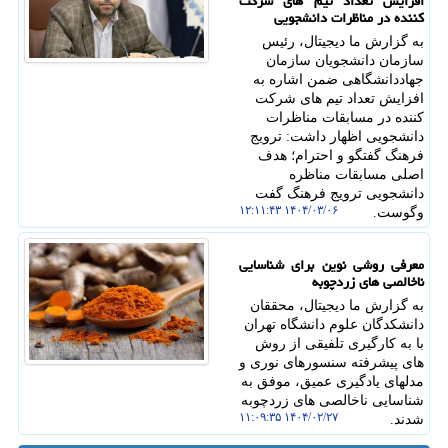
افزایش تعداد تیم های شرکت
کننده در مناظرات دانشجویی
به گزارش ما دیجیتال، رئیس
سازمان دانشجویان سازمان
جهاددانشگاهی ضمن اشاره به
افزایش تعداد تیم های شرکت
کننده در مسابقات مناظرات
دانشجویی اظهار داشت: ترویج
فرهنگ گفتگو و احترام؛ هدف
اصلی مسابقات مناظره
دانشجویی ترویج فرهنگ گفت
۱۴۰۴/۰۳/۰۶ ۱۲:۱۱:۴۳
وگوست.
معرفی روشی نوین برای شناسایی
ناخالصی های زردچوبه
به گزارش ما دیجیتال، محققان
دانشکدگان علوم دانشگاه تهران
با به کارگیری تلفیقی از روش
های پیشرفته سنسورهای نوری و
مدلهای یادگیری عمیق، موفق به
شناسایی ناخالصی های زردچوبه
۱۴۰۴/۰۲/۲۷ ۱۱:۰۹:۳۵
شدند.