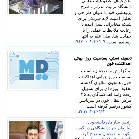
ما دیجیتال: عضو هیات علمی
دانشگاه تربیت مدرس، طرح
پژوهشی خود با عنوان طراحی و
تحلیل امنیت لایه فیزیکی برای
شبکه مخابراتی نسل آینده با
رعایت ملاحظات عملی را با
حمایت بنیاد ملی علم به انتها
۱۴۰۴/۰۴/۱۹ ۱۹:۴۲:۲۰
رسانده است.
تخفیف اسنپ بمناسبت روز جهانی
اهداکننده خون
به گزارش ما دیجیتال، اسنپ
بمناسبت روز جهانی اهداکننده
خون، همچون سالهای گذشته،
تخفیف ویژه ای برای تسهیل
رفت وآمد اهداکنندگان به ۳۵
مرکز انتقال خون در سرتاسر
کشور درنظر گرفته است.
۱۴۰۴/۰۳/۲۴ ۱۰:۲۴:۱۷
رئیس سازمان دانشجویان
سازمان جهاددانشگاهی در گفت
وگو با ما دیجیتال مطرح كرد