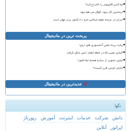
چه کسی کامپیوتر را اختراع کرد؟
اینشتین اگر نبود، گوگل مپ هم نبود
ایران در عرصه علوم شناختی جزو ۲۰ کشور برتر جهان است
پربحث ترین در مادیجیتال
پشت پرده علمی آتشسوزی های اروپا
آلیاژی عجیب که در لحظه انفجار اتمی شکل گرفت
اولین تصویر از ستاره همدم ابط الجوزا
شایان اویس قرن کیست؟
جدیدترین در مادیجیتال
تگها
دانش
شركت
خدمات
اینترنت
آموزش
رپورتاژ
اپراتور
آنلاین