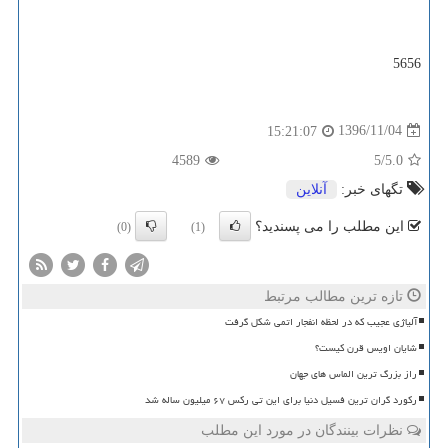
5656
1396/11/04
15:21:07
4589
/5
5.0
تگهای خبر:
آنلاین
این مطلب را می پسندید؟
(0)
(1)
تازه ترین مطالب مرتبط
آلیاژی عجیب که در لحظه انفجار اتمی شکل گرفت
شایان اویس قرن کیست؟
راز بزرگ ترین الماس های جهان
رکورد گران ترین فسیل دنیا برای این تی رکس ۶۷ میلیون ساله شد
نظرات بینندگان در مورد این مطلب