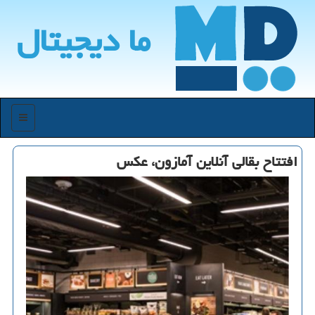
ما دیجیتال
منو
افتتاح بقالی آنلاین آمازون، عكس