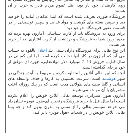
روی كارمندان خود باز بود، اینك عموم مردم قادر به خرید از آن
هستند.
فروشگاه طوری تعریف شده است كه ابتدا غذاهای آماده را خواهید
دید و سپس بسته های گوشت و مواد غذایی و سپس نوشیدنی را در
قسمت عقبی فروشگاه خواهید دید.
برای ورود به فروشگاه باید از كارت شناسایی آمازون بهره برده كه
مجوز ورود شما به فروشگاه و برداشت از كارت اعتباری بعد از خرید
هم هست.
این نوع بقالی برای فروشگاه داران سنتی یك
اختلال
بالقوه به حساب
می آید كه آمازون در كار آنها دخالت كرده است اما این كمپانی در
سال قبل با فروش 13. 7 میلیارد دلار موادغذایی، چهره ای موفق از
خود برجای گذاشته است.
آنچه كه این بقالی آنلاین را متفاوت كرده و مربوط به آینده زندگی در
شهر
هوشمند
است؛ سرعت بخشیدن به كارها و حذف واسطه های
انسانی و گاها صف های طولانی مدت است كه در پیك روزانه اغلب
مشتریان با آن مواجه می شوند.
آمازون هنوز استراتژی توسعه بقالی آنلاین خویش را اعلام نكرده
است اما سال قبل با خرید فروشگاه زنجیره ای«هول فودز» نشان داد
می خواهد سیستم بقالی را از سنتی به مدرن تبدیل كند و چه بسا
بقالی آنلاین خویش را در شعبات «هول فودز» دایر كند.