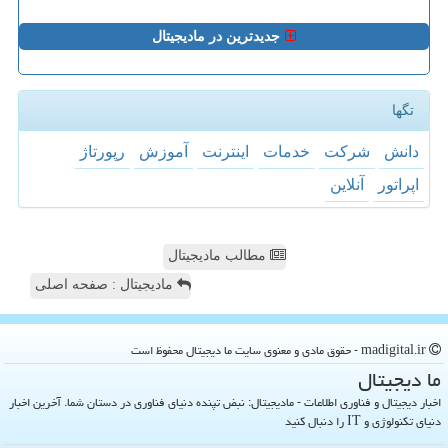
جدیدترین در مادیجیتال
تگها
دانش
شركت
خدمات
اینترنت
آموزش
رپورتاژ
اپراتور
آنلاین
مطالب مادیجیتال
مادیجیتال : صفحه اصلی
madigital.ir - حقوق مادی و معنوی سایت ما دیجیتال محفوظ است
ما دیجیتال
اخبار دیجیتال و فناوری اطلاعات - مادیجیتال: نبض تپنده دنیای فناوری در دستان شما. آخرین اخبار
دنیای تکنولوژی و IT را دنبال کنید