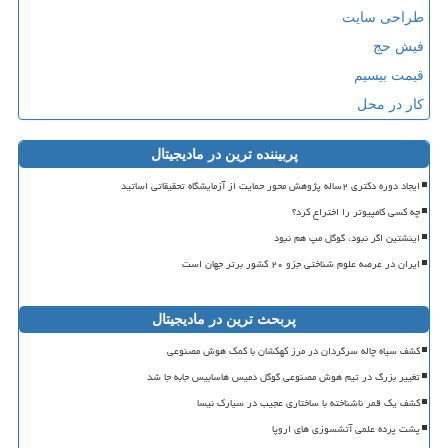
طراحی سایت
فیش حج
قیمت بیسیم
کار در محل
پربیننده ترین در مادیجیتال
ایجاد دوره دکتری ۲ساله پژوهش محور حمایت از آزمایشگاه تحقیقاتی اساتید
چه کسی کامپیوتر را اختراع کرد؟
اینشتین اگر نبود، گوگل مپ هم نبود
ایران در عرصه علوم شناختی جزو ۲۰ کشور برتر جهان است
پربحث ترین در مادیجیتال
کشف سیاه چاله سرگردان در مرز کهکشان با کمک هوش مصنوعی
تغییر بزرگ در تیم هوش مصنوعی گوگل دمیس هاسابیس جابه جا شد
کشف یک قمر ناشناخته با ساختاری عجیب در سیارک نیسا
پشت پرده علمی آتشسوزی های اروپا