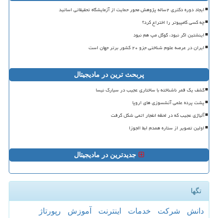
ایجاد دوره دکتری ۲ساله پژوهش محور حمایت از آزمایشگاه تحقیقاتی اساتید
چه کسی کامپیوتر را اختراع کرد؟
اینشتین اگر نبود، گوگل مپ هم نبود
ایران در عرصه علوم شناختی جزو ۲۰ کشور برتر جهان است
پربحث ترین در مادیجیتال
کشف یک قمر ناشناخته با ساختاری عجیب در سیارک نیسا
پشت پرده علمی آتشسوزی های اروپا
آلیاژی عجیب که در لحظه انفجار اتمی شکل گرفت
اولین تصویر از ستاره همدم ابط الجوزا
جدیدترین در مادیجیتال
تگها
دانش
شركت
خدمات
اینترنت
آموزش
رپورتاژ