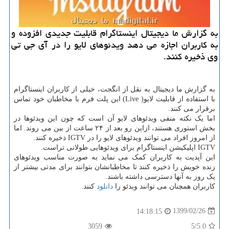
به گزارش ما دیجیتال اینستاگرام قابلیت جدیدی افزوده و
به كاربران اجازه می دهد ویدئوهای لایو را در آی جی تی
وی ذخیره كنند.
به گزارش ما دیجیتال به نقل از انگجت، خیلی از کاربران اینستاگرام
با استفاده از قابلیت لایو( Live) این پلت فرم با مخاطبان خود تماس
برقرار می کنند.
اما یک نکته منفی ویدئوهای لایو آن است که چون این ویدئوها در
بخش استوری هستند، ازاین رو بعد از ۲۴ ساعت از بین می روند. اما
از امروز افراد می توانند ویدئوهای لایو را در IGTV ذخیره کنند.
IGTV اپلیکیشن اینستاگرام برای ویدئوهایی طولانی تراست.
این آپدیت به کاربران کمک می نماید به صورت مناسب ویدئوهای
زنده خویش را ذخیره کنند تا مخاطبانشان بتوانند برای مدتی بیشتر از
یک روز به آنها دسترسی داشته باشند.
کاربران همچنان می توانند ویدئو را
دانلود
کنند.
1399/02/26
14:18:15
3059
/5
5.0