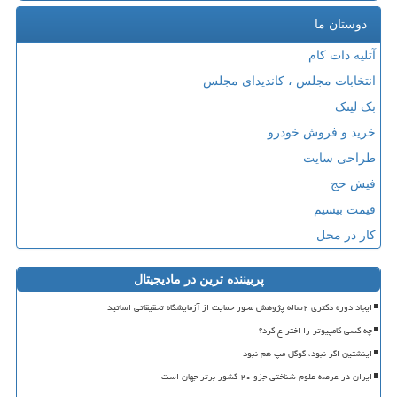
دوستان ما
آتلیه دات کام
انتخابات مجلس ، کاندیدای مجلس
بک لینک
خرید و فروش خودرو
طراحی سایت
فیش حج
قیمت بیسیم
کار در محل
پربیننده ترین در مادیجیتال
ایجاد دوره دکتری ۲ساله پژوهش محور حمایت از آزمایشگاه تحقیقاتی اساتید
چه کسی کامپیوتر را اختراع کرد؟
اینشتین اگر نبود، گوگل مپ هم نبود
ایران در عرصه علوم شناختی جزو ۲۰ کشور برتر جهان است