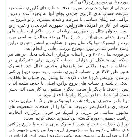
مورد رقبای خود دروغ پراکنی کنند.
در خیلی از موارد حتی در صورت حذف حساب های کاربری متقلب به
سرعت حساب های کاربری جدیدی بجای آنها به وجود آمده و دروغ
پراکنی ضد رقبای سیاسی با سرعت و شدت بیشتری از نو شروع می
شود. این کار در آمریکا، هندوراس، جمهوری آذربایجان و غیره رایج
است. بعنوان مثال در جمهوری آذربایجان حزب حاکم از حساب های
کاربری جعلی برای آزار و دروغ پراکنی ضد مخالفان سیاسی بهره
برده و فیسبوک تنها یک سال پس از شکایت و انتشار اخباری دراین
زمینه حاضر شد در مورد موضوع بررسی هایی را انجام دهد.
در فوریه سال ۲۰۲۰ و در آستانه برگزاری انتخابات محلی در هند نیز
شبکه ای متشکل از هزاران حساب کاربری برای تأثیرگذاری بر
انتخابات و دروغ پراکنی ضد نامزدهای مختلف فعال شد. فیسبوک
همین طور ۶۷۲ هزار حساب کاربری متقلب را به سبب دروغ پراکنی
در مورد ویروس کرونا حذف کرده، اما بیشتر این حساب ها تخلفات
اندکی داشتند و حساب های دروغ پراکن اصلی یا حذف نشده اند یا
پس از حذف باردیگر با اسامی دیگری مشغول به کار شده اند. بخش
عمده این حساب ها در آمریکا و اسپانیا فعال بوده اند.
بر اساس محتوای این یادداشت، فیسبوک بیش از ۱۰.۵ میلیون صفحه
طرفداری و اظهارنظر مربوط به آنها را از صفحات شخصیت های
مشهور سیاسی در برزیل و آمریکا در جریان برگزاری انتخابات
ریاست جمهوری دوره گذشته این کشورها حذف کرده است.
در این یادداشت تصریح شده فیسبوک برای مقابله با دروغ پراکنی
های مخالفان تداوم ریاست جمهوری ایوو مورالس رئیس جمهور چپ
گرا و ضدآمریکایی بولیوی هیچ تلاشی نکرده است. این اقدامات در