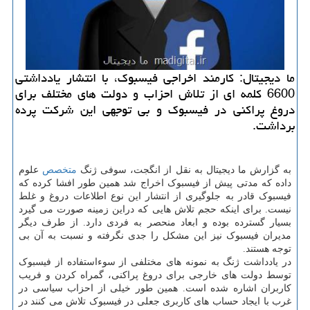
ما دیجیتال: كارمند اخراجی فیسبوك، با انتشار یادداشتی
6600 كلمه ای از تلاش احزاب و دولت های مختلف برای
دروغ پراكنی در فیسبوك و بی توجهی این شركت پرده
برداشت.
به گزارش ما دیجیتال به نقل از انگجت، سوفی ژنگ
متخصص
علوم
داده که مدتی پیش از فیسبوک اخراج شد همین طور افشا کرده که
فیسبوک قادر به جلوگیری از انتشار این نوع اطلاعات دروغ و غلط
نیست. برای اینکه حجم تلاش هایی که دراین زمینه صورت می گیرد
بسیار گسترده بوده و ابعاد منحصر به فردی دارد. از طرف دیگر
مدیران فیسبوک نیز این مشکل را جدی نگرفته و نسبت به آن بی
توجه هستند.
در یادداشت ژنگ به نمونه های مختلفی از سوءاستفاده از فیسبوک
توسط دولت های خارجی برای دروغ پراکنی، گمراه کردن و فریب
کاربران اشاره شده است. همین طور خیلی از احزاب سیاسی در
غرب با ایجاد حساب های کاربری جعلی در فیسبوک تلاش می کنند در