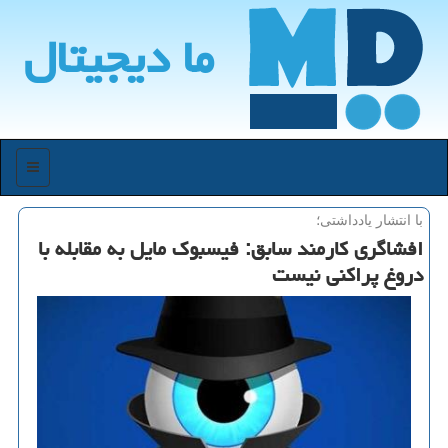
ما دیجیتال
منو
با انتشار یادداشتی؛
افشاگری كارمند سابق: فیسبوك مایل به مقابله با
دروغ پراكنی نیست