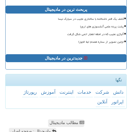
پربحث ترین در مادیجیتال
کشف یک قمر ناشناخته با ساختاری عجیب در سیارک نیسا
پشت پرده علمی آتشسوزی های اروپا
آلیاژی عجیب که در لحظه انفجار اتمی شکل گرفت
اولین تصویر از ستاره همدم ابط الجوزا
جدیدترین در مادیجیتال
تگها
دانش
شركت
خدمات
اینترنت
آموزش
رپورتاژ
اپراتور
آنلاین
مطالب مادیجیتال
مادیجیتال : صفحه اصلی