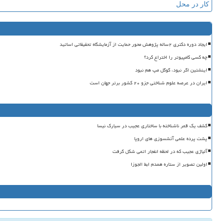
کار در محل
ایجاد دوره دکتری ۲ساله پژوهش محور حمایت از آزمایشگاه تحقیقاتی اساتید
چه کسی کامپیوتر را اختراع کرد؟
اینشتین اگر نبود، گوگل مپ هم نبود
ایران در عرصه علوم شناختی جزو ۲۰ کشور برتر جهان است
کشف یک قمر ناشناخته با ساختاری عجیب در سیارک نیسا
پشت پرده علمی آتشسوزی های اروپا
آلیاژی عجیب که در لحظه انفجار اتمی شکل گرفت
اولین تصویر از ستاره همدم ابط الجوزا