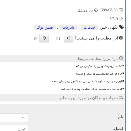
1399/08/30
23:22:56
/5
5.0
تگهای خبر:
خدمات
,
شركت
,
فیس بوك
این مطلب را می پسندید؟
(0)
(1)
تازه ترین مطالب مرتبط
کشف آنزیمی که پیری را معکوس می کند
چرا جوراب فوتبالیست ها سوراخ است؟
ایران در عرصه علوم شناختی جزو ۲۰ کشور برتر جهان است
اولین داروی معکوس کردن عوارض پیری تزریق شد
نظرات بینندگان در مورد این مطلب
نام:
ایمیل: