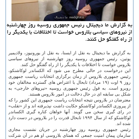
به گزارش ما دیجیتال رئیس جمهوری روسیه روز چهارشنبه
از نیروهای سیاسی بلاروس خواست تا اختلافات با یكدیگر را
از راه گفتگو حل كنند.
به گزارش ما دیجیتال به نقل از ایسنا، به نقل از یورونیوز، ولادیمیر
پوتین، رئیس جمهوری روسیه روز چهارشنبه از نیروهای سیاسی
بلاروس خواست تا اختلافات با یکدیگر را از راه گفتگو حل کنند.
این درخواست در حالی مطرح می شود که الکساندر لوکاشنکو،
رئیس جمهوری بلاروس از زمان برگزاری انتخابات ریاست جمهوری
روز ۹ اوت (۱۹ مرداد) تابحال با اعتراض های گسترده مخالفان خود
روبرو است. به قول رئیس جمهوری روسیه «نیروهای خارجی» به
شکل بی سابقه ای در حال دخالت در امور بلاروس هستند.
معترضان در بلاروس نتیجه انتخابات ریاست جمهوری این کشور را که
از پیروزی الکساندر لوکاشنکو حکایت داشت نپذیرفته اند و از «تقلب»
در رای گیری سخن می گویند. آنها خواهان کناره گیری الکساندر
لوکاشنکو که از سال ۱۹۹۴ تابحال قدرت را در بلاروس در دست دارد
شده اند.
رئیس جمهوری روسیه روز چهارشنبه در جریان نشست مجازی
سازمان پیمان امنیت جمعی که همتای بلاروسی او هم در آن شرکت