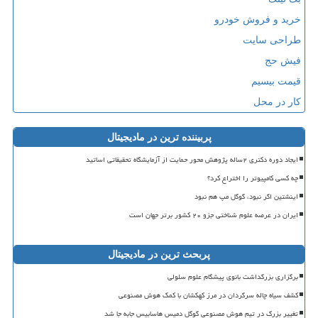
خرید و فروش خودرو
طراحی سایت
فیش حج
قیمت بیسیم
کار در محل
پربیننده ترین در مادیجیتال
ایجاد دوره دکتری ۲ساله پژوهش محور حمایت از آزمایشگاه تحقیقاتی اساتید
چه کسی کامپیوتر را اختراع کرد؟
اینشتین اگر نبود، گوگل مپ هم نبود
ایران در عرصه علوم شناختی جزو ۲۰ کشور برتر جهان است
پربحث ترین در مادیجیتال
برگزاری بزرگداشت بانوی پیشگام علوم سلولی
کشف سیاه چاله سرگردان در مرز کهکشان با کمک هوش مصنوعی
تغییر بزرگ در تیم هوش مصنوعی گوگل دمیس هاسابیس جابه جا شد