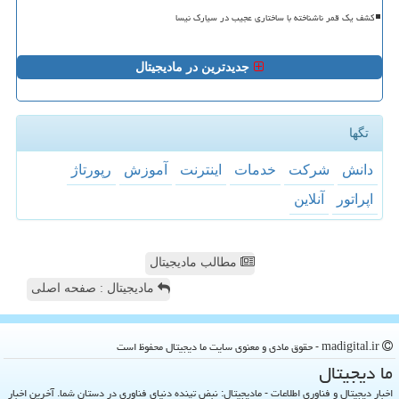
کشف یک قمر ناشناخته با ساختاری عجیب در سیارک نیسا
جدیدترین در مادیجیتال
تگها
دانش
شركت
خدمات
اینترنت
آموزش
رپورتاژ
اپراتور
آنلاین
مطالب مادیجیتال
مادیجیتال : صفحه اصلی
madigital.ir - حقوق مادی و معنوی سایت ما دیجیتال محفوظ است
ما دیجیتال
اخبار دیجیتال و فناوری اطلاعات - مادیجیتال: نبض تپنده دنیای فناوری در دستان شما. آخرین اخبار