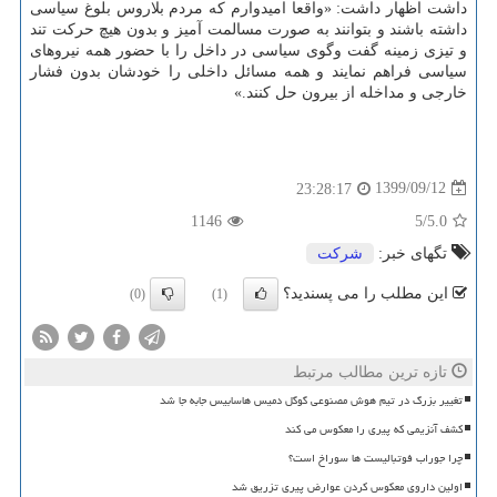
داشت اظهار داشت: «واقعا امیدوارم که مردم بلاروس بلوغ سیاسی
داشته باشند و بتوانند به صورت مسالمت آمیز و بدون هیچ حرکت تند
و تیزی زمینه گفت وگوی سیاسی در داخل را با حضور همه نیروهای
سیاسی فراهم نمایند و همه مسائل داخلی را خودشان بدون فشار
خارجی و مداخله از بیرون حل کنند.»
1399/09/12
23:28:17
1146
/5
5.0
تگهای خبر:
شركت
این مطلب را می پسندید؟
(0)
(1)
تازه ترین مطالب مرتبط
تغییر بزرگ در تیم هوش مصنوعی گوگل دمیس هاسابیس جابه جا شد
کشف آنزیمی که پیری را معکوس می کند
چرا جوراب فوتبالیست ها سوراخ است؟
اولین داروی معکوس کردن عوارض پیری تزریق شد