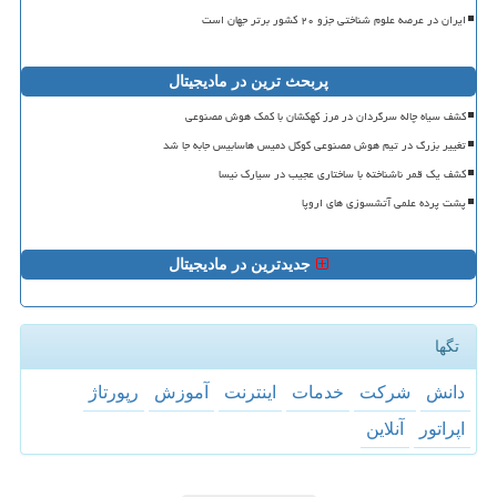
ایران در عرصه علوم شناختی جزو ۲۰ کشور برتر جهان است
پربحث ترین در مادیجیتال
کشف سیاه چاله سرگردان در مرز کهکشان با کمک هوش مصنوعی
تغییر بزرگ در تیم هوش مصنوعی گوگل دمیس هاسابیس جابه جا شد
کشف یک قمر ناشناخته با ساختاری عجیب در سیارک نیسا
پشت پرده علمی آتشسوزی های اروپا
جدیدترین در مادیجیتال
تگها
دانش
شركت
خدمات
اینترنت
آموزش
رپورتاژ
اپراتور
آنلاین