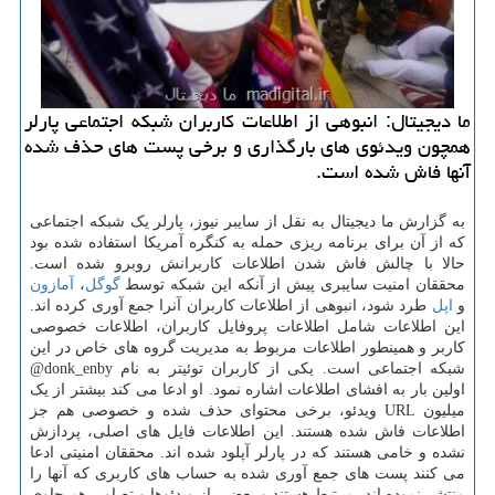
ما دیجیتال: انبوهی از اطلاعات کاربران شبکه اجتماعی پارلر
همچون ویدئوی های بارگذاری و برخی پست های حذف شده
آنها فاش شده است.
به گزارش ما دیجیتال به نقل از سایبر نیوز، پارلر یک شبکه اجتماعی
که از آن برای برنامه ریزی حمله به کنگره آمریکا استفاده شده بود
حالا با چالش فاش شدن اطلاعات کاربرانش روبرو شده است.
محققان امنیت سایبری پیش از آنکه این شبکه توسط
گوگل
،
آمازون
و
اپل
طرد شود، انبوهی از اطلاعات کاربران آنرا جمع آوری کرده اند.
این اطلاعات شامل اطلاعات پروفایل کاربران، اطلاعات خصوصی
کاربر و همینطور اطلاعات مربوط به مدیریت گروه های خاص در این
شبکه اجتماعی است. یکی از کاربران توئیتر به نام donk_enby@
اولین بار به افشای اطلاعات اشاره نمود. او ادعا می کند بیشتر از یک
میلیون URL ویدئو، برخی محتوای حذف شده و خصوصی هم جز
اطلاعات فاش شده هستند. این اطلاعات فایل های اصلی، پردازش
نشده و خامی هستند که در پارلر آپلود شده اند. محققان امنیتی ادعا
می کنند پست های جمع آوری شده به حساب های کاربری که آنها را
منتشر نموده اند، مرتبط هستند و بعضی از ویدئوها و تصاویر هم حاوی