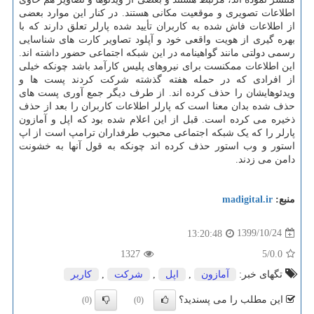
اطلاعات تصویری و موقعیت مکانی هستند. در کنار این موارد بعضی
از اطلاعات فاش شده به کاربران تأیید شده پارلر تعلق دارند که با
بهره گیری از هویت واقعی خود و آپلود تصاویر کارت های شناسایی
رسمی دولتی مانند گواهینامه در این شبکه اجتماعی حضور داشته اند.
این اطلاعات ممکنست برای نیروهای پلیس کارآمد باشد چونکه خیلی
از افرادی که در حمله هفته گذشته شرکت کردند پست ها و
ویدئوهایشان را حذف کرده اند. از طرف دیگر جمع آوری پست های
حذف شده بدان معنا است که پارلر اطلاعات کاربران را بعد از حذف
ذخیره می کرده است. قبل از این اعلام شده بود که اپل و آمازون
پارلر را که یک شبکه اجتماعی محبوب طرفداران ترامپ است از اپ
استور و وب استور حذف کرده اند چونکه به قول آنها به خشونت
دامن می زدند.
منبع:
madigital.ir
1399/10/24
13:20:48
1327
/5
0.0
تگهای خبر:
آمازون
,
اپل
,
شركت
,
كاربر
این مطلب را می پسندید؟
(0)
(0)