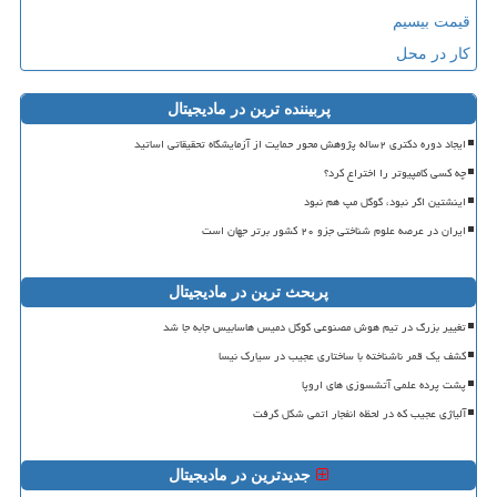
قیمت بیسیم
کار در محل
پربیننده ترین در مادیجیتال
ایجاد دوره دکتری ۲ساله پژوهش محور حمایت از آزمایشگاه تحقیقاتی اساتید
چه کسی کامپیوتر را اختراع کرد؟
اینشتین اگر نبود، گوگل مپ هم نبود
ایران در عرصه علوم شناختی جزو ۲۰ کشور برتر جهان است
پربحث ترین در مادیجیتال
تغییر بزرگ در تیم هوش مصنوعی گوگل دمیس هاسابیس جابه جا شد
کشف یک قمر ناشناخته با ساختاری عجیب در سیارک نیسا
پشت پرده علمی آتشسوزی های اروپا
آلیاژی عجیب که در لحظه انفجار اتمی شکل گرفت
جدیدترین در مادیجیتال