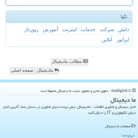
تگها
دانش
شركت
خدمات
اینترنت
آموزش
رپورتاژ
اپراتور
آنلاین
مطالب مادیجیتال
مادیجیتال : صفحه اصلی
madigital.ir - حقوق مادی و معنوی سایت ما دیجیتال محفوظ است
ما دیجیتال
اخبار دیجیتال و فناوری اطلاعات - مادیجیتال: نبض تپنده دنیای فناوری در دستان شما. آخرین اخبار
دنیای تکنولوژی و IT را دنبال کنید
صفحات ما دیجیتال
درباره ما