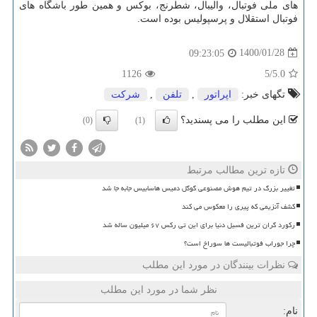
های ملی فوتبال، والیبال، شطرنج، بوکس و همین طور باشگاه های
فوتبال استقلال و پرسپولیس بوده است.
1400/01/28
09:23:05
1126
/5
5.0
تگهای خبر:
اپراتور
,
تلفن
,
شركت
این مطلب را می پسندید؟
(0)
(1)
تازه ترین مطالب مرتبط
تغییر بزرگ در تیم هوش مصنوعی گوگل دمیس هاسابیس جابه جا شد
کشف آنزیمی که پیری را معکوس می کند
رکورد گران ترین فسیل دنیا برای این تی رکس ۶۷ میلیون ساله شد
چرا جوراب فوتبالیست ها سوراخ است؟
نظرات بینندگان در مورد این مطلب
نظر شما در مورد این مطلب
نام: