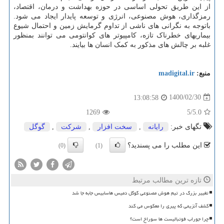
از این طریق تحولی اساسی در حوزه بهداشت و درمان، اقتصاد،
رمزگذاری، هوش مصنوعی، انرژی و توسعه پایدار ایجاد می شود.
باتوجه به نگرانی های ناشی از تداوم گرمایش زمین و احتمال شیوع
بیماریهای خطرناک تازه، کامپیوتر های کوانتومی می توانند بمنظور
غلبه بر چالش های مذکور به کمک انسان ها بیایند.
منبع:
madigital.ir
1400/02/30
13:08:58
1269
/5
5.0
تگهای خبر:
رایانه
,
سخت افزار
,
شركت
,
گوگل
این مطلب را می پسندید؟
(0)
(1)
تازه ترین مطالب مرتبط
تغییر بزرگ در تیم هوش مصنوعی گوگل دمیس هاسابیس جابه جا شد
کشف آنزیمی که پیری را معکوس می کند
چرا جوراب فوتبالیست ها سوراخ است؟