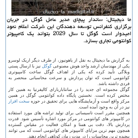
ما دیجیتال: ساندار پیچای مدیر عامل گوگل در جریان
برگزاری کنفرانس توسعه دهندگان این شرکت اعلام نمود
امیدوار است گوگل تا سال 2029 بتواند یک کامپیوتر
کوانتومی تجاری بسازد.
به گزارش ما دیجیتال به نقل از یاهونیوز، از طرف دیگر اریک لوسرو
یکی از مهندسان ارشد واحد هوش مصنوعی
گوگل
نیز با ارسال پستی
وبلاگی تأیید کرده که یکی از اهداف گوگل ساخت کامپیوتری
کوانتومی است که توان پردازش و سرعت محاسباتی منحصر به
فردی داشته باشد.
گوگل مجموعه ای جدید را در سانتاباربارای کالیفرنیا به همین کار
مختص کرده است. نخستین پایگاه داده کوانتومی گوگل در همین
مرکز واقع است و آزمایشگاه هایی برای تحقیق در حوزه
سخت افزار
نیز در آن به وجود آمده است.
همچنین مقرر است تاسیساتی برای تولید تراشه های مورد استفاده
در کامپیوتر های کوانتومی در مرکز مورد اشاره تأسیس شود. قدرت
پردازش بالا، دقت بی همتا و امکان فعالیت در مقیاس گسترده
همچون مهم ترین مزایای کامپیوتر های کوانتومی است که می توانند
پیچیده ترین محاسبات را در مدت زمان کوتاهی انجام دهند.