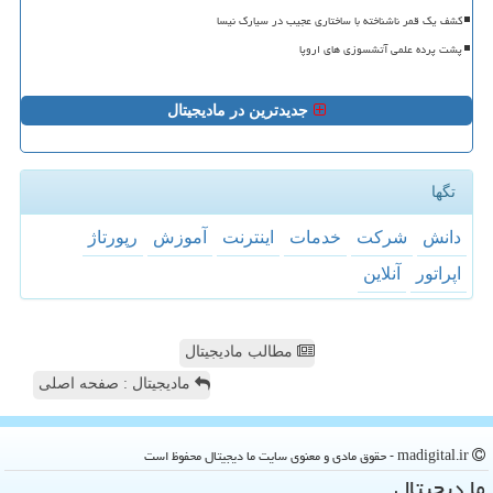
کشف یک قمر ناشناخته با ساختاری عجیب در سیارک نیسا
پشت پرده علمی آتشسوزی های اروپا
جدیدترین در مادیجیتال
تگها
دانش
شركت
خدمات
اینترنت
آموزش
رپورتاژ
اپراتور
آنلاین
مطالب مادیجیتال
مادیجیتال : صفحه اصلی
madigital.ir - حقوق مادی و معنوی سایت ما دیجیتال محفوظ است
ما دیجیتال