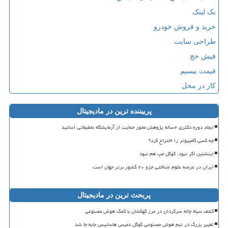
بک لینک
خرید و فروش خودرو
طراحی سایت
فیش حج
قیمت بیسیم
کار در محل
پربیننده ترین در مادیجیتال
ایجاد دوره دکتری ۲ساله پژوهش محور حمایت از آزمایشگاه تحقیقاتی اساتید
چه کسی کامپیوتر را اختراع کرد؟
اینشتین اگر نبود، گوگل مپ هم نبود
ایران در عرصه علوم شناختی جزو ۲۰ کشور برتر جهان است
پربحث ترین در مادیجیتال
کشف سیاه چاله سرگردان در مرز کهکشان با کمک هوش مصنوعی
تغییر بزرگ در تیم هوش مصنوعی گوگل دمیس هاسابیس جابه جا شد