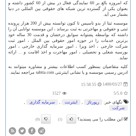
که امروزه بالغ بر 60 نمایندگی فعال در بیش از 60 کشور داشته و
بعنوان یکی از گسترده ترین شبکه های حقوقی بین المللی در دنیا
بشمار می آید.
موسسه ثبتا از بدو تاسیس تا کنون توانسته بیش از 200 هزار پرونده
ثبتی و حقوقی و مهاجرتی به ثبت برساند ، این موسسه توانایی آن را
داشته که بواسطه پشتوانه سوابق درخشان و قدمت 30 ساله خود
برترین خدمات را در حوزه امور حقوقی بین الملل ، امور ثبت
شرکت خارجی ، اخذ ویزا ، امور سرمایه گذاری خارجی ، امور
بورسیه شغلی و تحصیلی ، امور مهاجرت و اخذ اقامت و ... ارائه
نماید.
کلیه متقاضیان بمنظور کسب اطلاعات بیشتر و مشاوره میتوانند به
ادرس رسمی موسسه و یا نشانی اینترنتی
sabtta.com
مراجعه نمایند.
1400/03/27
15:58:55
1527
/5
5.0
تگهای خبر:
رپورتاژ
,
اینترنت
,
سرمایه گذاری
,
شركت
این مطلب را می پسندید؟
(0)
(1)