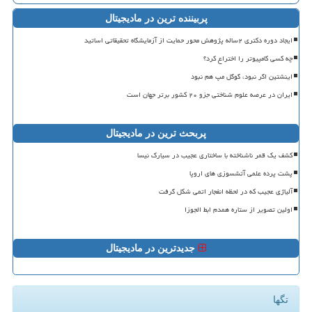
پربیننده ترین در مادیجیتال
ایجاد دوره دکتری ۲ساله پژوهش محور حمایت از آزمایشگاه تحقیقاتی اساتید
چه کسی کامپیوتر را اختراع کرد؟
اینشتین اگر نبود، گوگل مپ هم نبود
ایران در عرصه علوم شناختی جزو ۲۰ کشور برتر جهان است
پربحث ترین در مادیجیتال
کشف یک قمر ناشناخته با ساختاری عجیب در سیارک نیسا
پشت پرده علمی آتشسوزی های اروپا
آلیاژی عجیب که در لحظه انفجار اتمی شکل گرفت
اولین تصویر از ستاره همدم ابط الجوزا
جدیدترین در مادیجیتال
تگها