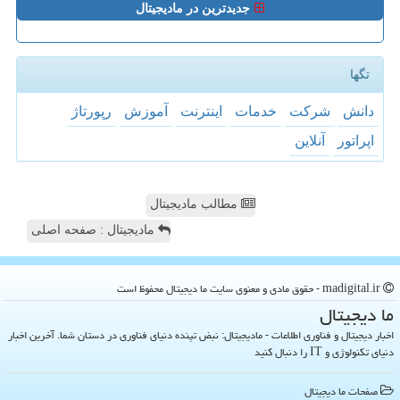
جدیدترین در مادیجیتال
تگها
دانش
شركت
خدمات
اینترنت
آموزش
رپورتاژ
اپراتور
آنلاین
مطالب مادیجیتال
مادیجیتال : صفحه اصلی
madigital.ir - حقوق مادی و معنوی سایت ما دیجیتال محفوظ است
ما دیجیتال
اخبار دیجیتال و فناوری اطلاعات - مادیجیتال: نبض تپنده دنیای فناوری در دستان شما. آخرین اخبار
دنیای تکنولوژی و IT را دنبال کنید
صفحات ما دیجیتال