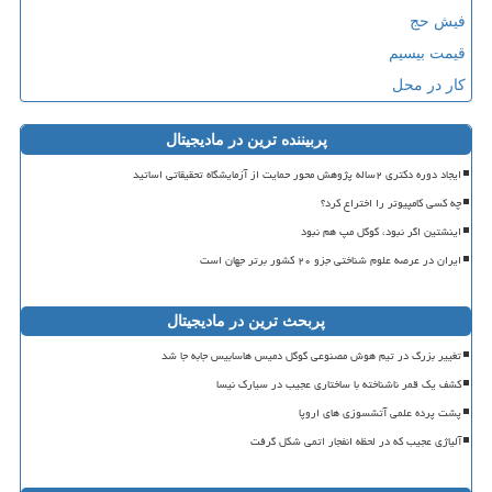
فیش حج
قیمت بیسیم
کار در محل
پربیننده ترین در مادیجیتال
ایجاد دوره دکتری ۲ساله پژوهش محور حمایت از آزمایشگاه تحقیقاتی اساتید
چه کسی کامپیوتر را اختراع کرد؟
اینشتین اگر نبود، گوگل مپ هم نبود
ایران در عرصه علوم شناختی جزو ۲۰ کشور برتر جهان است
پربحث ترین در مادیجیتال
تغییر بزرگ در تیم هوش مصنوعی گوگل دمیس هاسابیس جابه جا شد
کشف یک قمر ناشناخته با ساختاری عجیب در سیارک نیسا
پشت پرده علمی آتشسوزی های اروپا
آلیاژی عجیب که در لحظه انفجار اتمی شکل گرفت