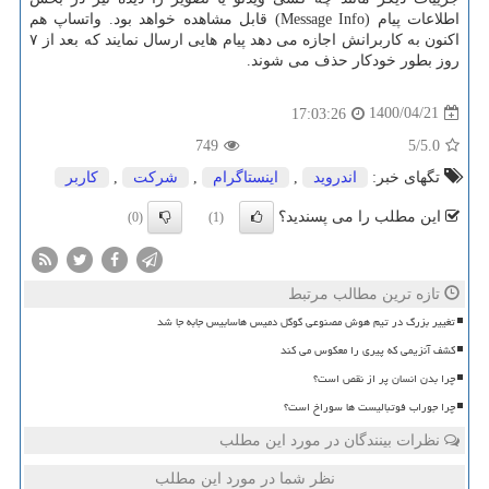
اطلاعات پیام (Message Info) قابل مشاهده خواهد بود. واتساپ هم
اکنون به کاربرانش اجازه می دهد پیام هایی ارسال نمایند که بعد از ۷
روز بطور خودکار حذف می شوند.
1400/04/21
17:03:26
749
/5
5.0
تگهای خبر:
اندروید
,
اینستاگرام
,
شركت
,
كاربر
این مطلب را می پسندید؟
(0)
(1)
تازه ترین مطالب مرتبط
تغییر بزرگ در تیم هوش مصنوعی گوگل دمیس هاسابیس جابه جا شد
کشف آنزیمی که پیری را معکوس می کند
چرا بدن انسان پر از نقص است؟
چرا جوراب فوتبالیست ها سوراخ است؟
نظرات بینندگان در مورد این مطلب
نظر شما در مورد این مطلب