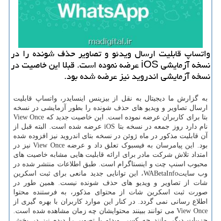
واتساپ قابلیت ارسال ویدئو و تصاویر حذف شونده را در
نسخه آزمایشی iOS عرضه نموده است. قبلا این خاصیت در
نسخه آزمایشی اندروید نیز عرضه شده بود.
به گزارش ما دیجیتال به نقل از بیزینس اینسایدر، واتساپ قابلیت
ارسال تصاویر و ویدیو های حذف شونده را بطور آزمایشی در نسخه
بتا برای کاربران عرضه نموده است. این خاصیت جدید که View Once
نام دارد روز جمعه در نسخه بتا iOS عرضه شده است. البته قبل از
آن قابلیت مذکور در ماه ژوئن در نسخه بتای اندروید نیز افزوده شده
بود. این پیامرسان به فیسبوک تعلق داد و عرضه View Once نیز در
امتداد تلاش شرکت مادر برای ارائه قابلیت هایی مشابه خاصیت های
محبوب اسنپ چت و اینستاگرام است. طبق اطلاعات منتشر شده در
وب سایتWABetaInfo، این توانایی جدید مانعی برای ثبت اسکرین
شات از تصاویر و ویدیو های حذف شونده نیست. همین طور در
صورت ثبت اسکرین شات از محتوای مذکور، به فرستنده محتوا
اطلاع رسانی نمی گردد. در کنار این موارد کاربران با بهره گیری از
View Once می توانند ببینند محتوایشان چه زمان مشاهده شده است.
جزییات دیگر مانند چه کسی ویدئو یا تصویر را دیده نیز در بخش