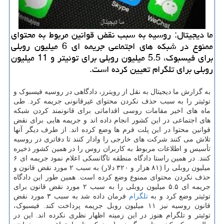
ما دیجیتال: روسیه به سبب نقض قوانین مربوط به محتوای
ممنوع در شبکه های اجتماعی جریمه ای 6 میلیون روبلی
برای فیسبوک، 5.5 میلیون روبلی برای توئیتر و 11 میلیون
روبلی برای تلگرام تعیین کرده است.
به گزارش ما دیجیتال به نقل از رویترز، دادگاهی در روسیه فیسبوک و
توئیتر را به سبب حذف نکردن محتوای غیرقانونی جریمه کرد. طی
ماه های اخیر مقامات روسی اقداماتی برای قانونمند کردن شبکه
های اجتماعی در این کشور انجام داده اند و جریمه هایی برای نقض
قوانین محتوا در این پلت فرم ها وضع کرده اند. از طرف دیگر آنها
تلاش می کنند شرکت های خارجی را وادار کنند تا دفاتری در روسیه
تأسیس و اطلاعات مربوط به کاربران روس را در همین کشور ذخیره
کنند. در همین راستا دادگاه منطقه تاگانسکی اعلام نمود جریمه ای ۶
میلیون روبلی را (۸۱ هزار و ۳۲۰ دلار) به سبب ۲ مورد نقض قانون و
حذف نکردن محتوای ممنوع وضع کرده است. همین طور این دادگاه
جریمه ای ۵.۵ میلیون روبلی را به سبب ۲ مورد نقض قانون برای
توئیتر وضع کرد و به
تلگرام
فرمان داده شد به سبب ۳ مورد نقض
قانون روسیه نیز ۱۱ میلیون روبل جریمه پرداخت کند. فیسبوک،
توئیتر و تلگرام هنوز در این زمینه اظهار نظری نکرده اند. این در