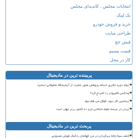
انتخابات مجلس ، کاندیدای مجلس
بک لینک
خرید و فروش خودرو
طراحی سایت
فیش حج
قیمت بیسیم
کار در محل
پربیننده ترین در مادیجیتال
ایجاد دوره دکتری ۲ساله پژوهش محور حمایت از آزمایشگاه تحقیقاتی اساتید
چه کسی کامپیوتر را اختراع کرد؟
اینشتین اگر نبود، گوگل مپ هم نبود
ایران در عرصه علوم شناختی جزو ۲۰ کشور برتر جهان است
پربحث ترین در مادیجیتال
کشف سیاه چاله سرگردان در مرز کهکشان با کمک هوش مصنوعی