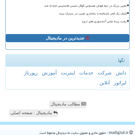
تغییر بزرگ در تیم هوش مصنوعی گوگل دمیس هاسابیس جابه جا شد
کشف یک قمر ناشناخته با ساختاری عجیب در سیارک نیسا
پشت پرده علمی آتشسوزی های اروپا
جدیدترین در مادیجیتال
تگها
دانش
شركت
خدمات
اینترنت
آموزش
رپورتاژ
اپراتور
آنلاین
مطالب مادیجیتال
مادیجیتال : صفحه اصلی
madigital.ir - حقوق مادی و معنوی سایت ما دیجیتال محفوظ است