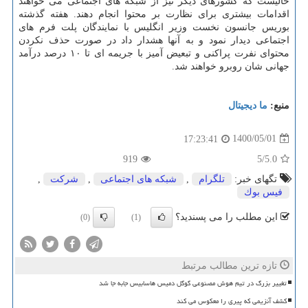
حالیست که کشورهای دیگر نیز از شبکه های اجتماعی می خواهند
اقدامات بیشتری برای نظارت بر محتوا انجام دهند. هفته گذشته
بوریس جانسون نخست وزیر انگلیس با نمایندگان پلت فرم های
اجتماعی دیدار نمود و به آنها هشدار داد در صورت حذف نکردن
محتوای نفرت پراکنی و تبعیض آمیز با جریمه ای تا ۱۰ درصد درآمد
جهانی شان روبرو خواهند شد.
منبع:
ما دیجیتال
1400/05/01
17:23:41
919
/5
5.0
تگهای خبر:
تلگرام
,
شبكه های اجتماعی
,
شركت
,
فیس بوك
این مطلب را می پسندید؟
(0)
(1)
تازه ترین مطالب مرتبط
تغییر بزرگ در تیم هوش مصنوعی گوگل دمیس هاسابیس جابه جا شد
کشف آنزیمی که پیری را معکوس می کند