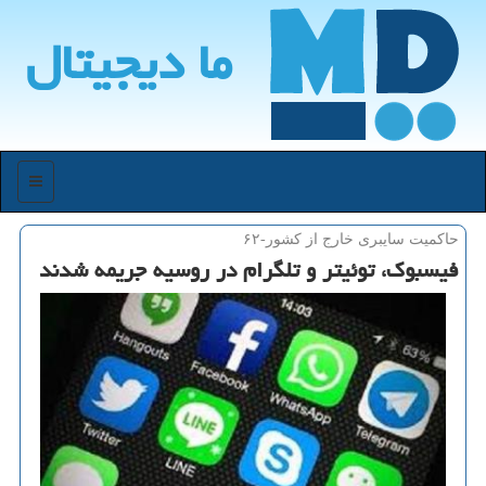
ما دیجیتال
منو
حاكمیت سایبری خارج از كشور-۶۲
فیسبوك، توئیتر و تلگرام در روسیه جریمه شدند