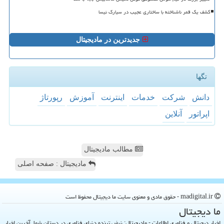
کشف یک قمر ناشناخته با ساختاری عجیب در سیارک نیسا
جدیدترین در مادیجیتال
تگها
دانش
شركت
خدمات
اینترنت
آموزش
رپورتاژ
اپراتور
آنلاین
مطالب مادیجیتال
مادیجیتال : صفحه اصلی
madigital.ir - حقوق مادی و معنوی سایت ما دیجیتال محفوظ است
ما دیجیتال
اخبار دیجیتال و فناوری اطلاعات - مادیجیتال: نبض تپنده دنیای فناوری در دستان شما. آخرین اخبار