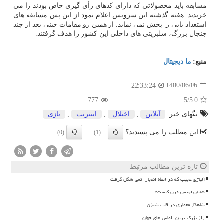
مسابقه باید محصولاتی که دارای کدهای رأی گیری خاص بودند را می
خریدند. هفته گذشته این سرویس اعلام نمود از این پس مسابقه های
استعداد یابی را پخش نمی نماید. از همین رو مقامات چینی بعد از چند
جنجال بزرگ، سلبریتی های داخلی این کشور را هدف گرفتند.
منبع:
ما دیجیتال
1400/06/06
22:33:24
777
/5
5.0
تگهای خبر:
آنلاین
,
اختلال
,
اینترنت
,
بازی
این مطلب را می پسندید؟
(0)
(1)
تازه ترین مطالب مرتبط
آلیاژی عجیب که در لحظه انفجار اتمی شکل گرفت
شایان اویس قرن کیست؟
شاهکار معماری در قلب شنژن
راز بزرگ ترین الماس های جهان