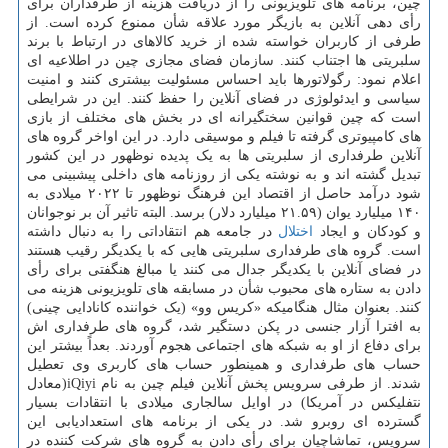
چین، برنامه های تلویزیونی را از دریافت هزینه از طرفداران برای
رأی دهی آنلاین به بازیگر مورد علاقه شأن ممنوع کرده است. از
طرفی از کاربران خواسته شده از خرید کالاهای در ارتباط با برند
سلبریتی ها اجتناب کنند. سازمان فضای مجازی چین در اطلاعیه ای
اعلام نمود: رگولاتورها باید احساس مسئولیت بیشتری کنند و امنیت
سیاسی و ایدئولوژی در فضای آنلاین را حفظ کنند. این در شرایطی
است که چین قوانین سختگیرانه ای در بخش های مختلف از بازی
های کامپیوتری گرفته تا فیلم و موسیقی دارد. در این اواخر گروه های
آنلاین طرفداری از سلبریتی ها به یک پدیده نوظهور در این کشور
تبدیل گشته اند و به نوشته یکی از روزنامه های داخلی پیشبینی می
شود درآمد حاصل از اقتصاد این فرهنگ نوظهور تا ۲۰۲۲ میلادی به
۱۴۰ میلیارد یوان (۲۱.۵۹ میلیارد دلار) برسد. البته تاثیر آن بر نوجوانان
و کودکان و ایجاد
اختلال
در جامعه هم انتقاداتی را به دنبال داشته
است. گروه های طرفداری سلبریتی هایی که با یکدیگر رقیب هستند
در فضای آنلاین با یکدیگر جدال می کنند یا مبالغ هنگفتی برای رأی
دادن به ستاره های محبوب شأن در مسابقه های تلویزیونی هزینه می
کنند. بعنوان مثال هنگامیکه «کریس وو» (یک خواننده کانادایی چینی)
به افترا آزار جنسی در پکن دستگیر شد، گروه های طرفداری اش
برای دفاع از او به شبکه های اجتماعی هجوم آوردند. بعداً بیشتر این
حساب های طرفداری و همینطور حساب های کاربری وی تعطیل
شدند. از طرفی سرویس پخش آنلاین فیلم چین به نام iQiyi(معادل
نتفلیکس در آمریکا) در اوایل سالجاری میلادی با انتقادات بسیار
گسترده ای روبرو شد. در یکی از برنامه های استعدادیابی این
سرویس، تماشاچیان برای رأی دادن به گروه های شرکت کننده در