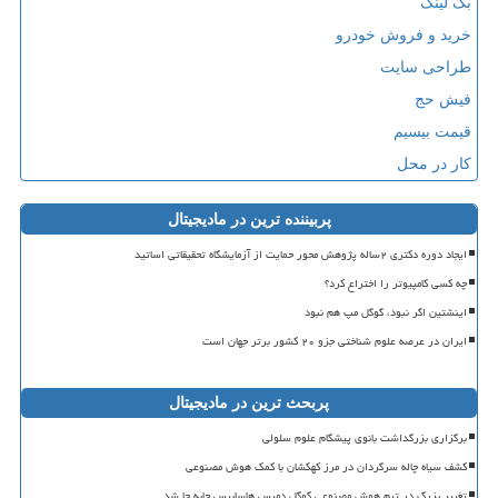
بک لینک
خرید و فروش خودرو
طراحی سایت
فیش حج
قیمت بیسیم
کار در محل
پربیننده ترین در مادیجیتال
ایجاد دوره دکتری ۲ساله پژوهش محور حمایت از آزمایشگاه تحقیقاتی اساتید
چه کسی کامپیوتر را اختراع کرد؟
اینشتین اگر نبود، گوگل مپ هم نبود
ایران در عرصه علوم شناختی جزو ۲۰ کشور برتر جهان است
پربحث ترین در مادیجیتال
برگزاری بزرگداشت بانوی پیشگام علوم سلولی
کشف سیاه چاله سرگردان در مرز کهکشان با کمک هوش مصنوعی
تغییر بزرگ در تیم هوش مصنوعی گوگل دمیس هاسابیس جابه جا شد