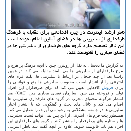
ناظر ارشد اینترنت در چین اقداماتی برای مقابله با فرهنگ
طرفداری از سلبریتی ها در فضای آنلاین اعلام نموده است.
این ناظر تصمیم دارد گروه های طرفداری از سلبریتی ها در
فضای مجازی را قانونمند کند.
به گزارش ما دیجیتال به نقل از رویترز، چین با آنچه فرهنگ پر هرج و
مرج طرفدارای از سلبریتی ها می نامند مقابله می کند. در همین
راستا بعد از چند جنجال در ارتباط با سلبریتی ها، پلت فرم های
اینترنتی را از انتشار لیست محبوبیت سلبریتی ها منع و قوانینی را
برای
فروش
کالاهایی تعیین می کند که برای طرفداران این افراد
تولید و فروخته می شود. سازمان فضای مجازی چین (CAC) ضد
انتشار هرگونه محتوای مخرب در گروه های طرفداری سلبریتی ها
اقدام می کند و کانال های بحث و گفتگویی که با انتشار اخبار
سلبریتی ها در جامعه مشکلاتی به وجود می آورند، را تعطیل می کند.
همینطور پلت فرم های اینترنتی از این پس نمی توانند لیست سلبریتی
ها و ستاره های پرطرفدار را منتشر کنند و گروه های طرفداری این
افراد هم باید قانونمند شوند. علاوه بر آنچه گفته شد ناظر اینترنتی