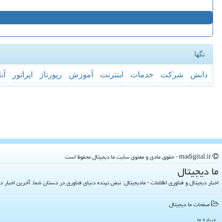
تگها
دانش
شركت
خدمات
اینترنت
آموزش
رپورتاژ
اپراتور
آن
madigital.ir - حقوق مادی و معنوی سایت ما دیجیتال محفوظ است
ما دیجیتال
اخبار دیجیتال و فناوری اطلاعات - مادیجیتال: نبض تپنده دنیای فناوری در دستان شما. آخرین اخبار دنیای تکنولوژی 
صفحات ما دیجیتال
درباره ما