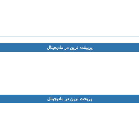
پربیننده ترین در مادیجیتال
پربحث ترین در مادیجیتال