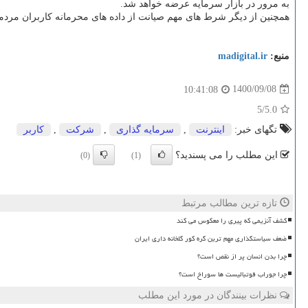
به مرور در بازار سرمایه عرضه خواهد شد.
همچنین از دیگر شرط های مهم صیانت از داده های محرمانه کاربران مردمی 
منبع:
madigital.ir
1400/09/08
10:41:08
/5
5.0
تگهای خبر:
اینترنت
,
سرمایه گذاری
,
شركت
,
كاربر
این مطلب را می پسندید؟
(0)
(1)
تازه ترین مطالب مرتبط
کشف آنزیمی که پیری را معکوس می کند
ضعف سیاستگذاری مهم ترین گره کور گلخانه داری ایران
چرا بدن انسان پر از نقص است؟
چرا جوراب فوتبالیست ها سوراخ است؟
نظرات بینندگان در مورد این مطلب