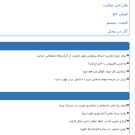
طراحی سایت
فیش حج
قیمت بیسیم
کار در محل
ایجاد دوره دکتری ۲ساله پژوهش محور حمایت از آزمایشگاه تحقیقاتی اساتید
چه کسی کامپیوتر را اختراع کرد؟
اینشتین اگر نبود، گوگل مپ هم نبود
ایران در عرصه علوم شناختی جزو ۲۰ کشور برتر جهان است
کشف یک قمر ناشناخته با ساختاری عجیب در سیارک نیسا
پشت پرده علمی آتشسوزی های اروپا
آلیاژی عجیب که در لحظه انفجار اتمی شکل گرفت
اولین تصویر از ستاره همدم ابط الجوزا