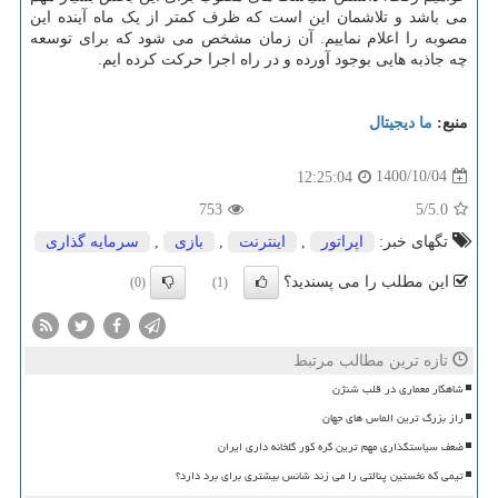
می باشد و تلاشمان این است که ظرف کمتر از یک ماه آینده این
مصوبه را اعلام نماییم. آن زمان مشخص می شود که برای توسعه
چه جاذبه هایی بوجود آورده و در راه اجرا حرکت کرده ایم.
منبع:
ما دیجیتال
1400/10/04
12:25:04
753
/5
5.0
تگهای خبر:
اپراتور
,
اینترنت
,
بازی
,
سرمایه گذاری
این مطلب را می پسندید؟
(0)
(1)
تازه ترین مطالب مرتبط
شاهکار معماری در قلب شنژن
راز بزرگ ترین الماس های جهان
ضعف سیاستگذاری مهم ترین گره کور گلخانه داری ایران
تیمی که نخستین پنالتی را می زند شانس بیشتری برای برد دارد؟