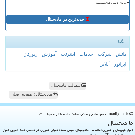
شایان اویس قرن کیست؟
جدیدترین در مادیجیتال
تگها
دانش
شركت
خدمات
اینترنت
آموزش
رپورتاژ
اپراتور
آنلاین
مطالب مادیجیتال
مادیجیتال : صفحه اصلی
madigital.ir - حقوق مادی و معنوی سایت ما دیجیتال محفوظ است
ما دیجیتال
اخبار دیجیتال و فناوری اطلاعات - مادیجیتال: نبض تپنده دنیای فناوری در دستان شما. آخرین اخبار