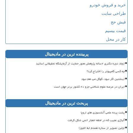
خرید و فروش خودرو
طراحی سایت
فیش حج
قیمت بیسیم
کار در محل
پربیننده ترین در مادیجیتال
ایجاد دوره دکتری ۲ساله پژوهش محور حمایت از آزمایشگاه تحقیقاتی اساتید
چه کسی کامپیوتر را اختراع کرد؟
اینشتین اگر نبود، گوگل مپ هم نبود
ایران در عرصه علوم شناختی جزو ۲۰ کشور برتر جهان است
پربحث ترین در مادیجیتال
پشت پرده علمی آتشسوزی های اروپا
آلیاژی عجیب که در لحظه انفجار اتمی شکل گرفت
اولین تصویر از ستاره همدم ابط الجوزا