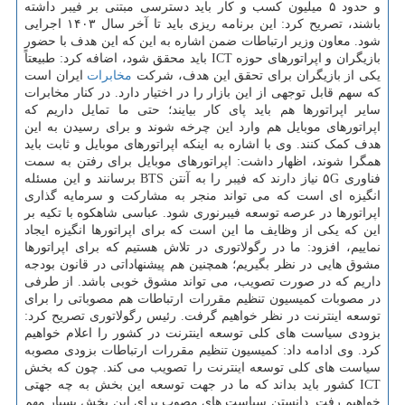
و حدود ۵ میلیون کسب و کار باید دسترسی مبتنی بر فیبر داشته
باشند، تصریح کرد: این برنامه ریزی باید تا آخر سال ۱۴۰۳ اجرایی
شود. معاون وزیر ارتباطات ضمن اشاره به این که این هدف با حضور
بازیگران و اپراتورهای حوزه ICT باید محقق شود، اضافه کرد: طبیعتاً
یکی از بازیگران برای تحقق این هدف، شرکت
مخابرات
ایران است
که سهم قابل توجهی از این بازار را در اختیار دارد. در کنار مخابرات
سایر اپراتورها هم باید پای کار بیایند؛ حتی ما تمایل داریم که
اپراتورهای موبایل هم وارد این چرخه شوند و برای رسیدن به این
هدف کمک کنند. وی با اشاره به اینکه اپراتورهای موبایل و ثابت باید
همگرا شوند، اظهار داشت: اپراتورهای موبایل برای رفتن به سمت
فناوری ۵G نیاز دارند که فیبر را به آنتن BTS برسانند و این مسئله
انگیزه ای است که می تواند منجر به مشارکت و سرمایه گذاری
اپراتورها در عرصه توسعه فیبرنوری شود. عباسی شاهکوه با تکیه بر
این که یکی از وظایف ما این است که برای اپراتورها انگیزه ایجاد
نماییم، افزود: ما در رگولاتوری در تلاش هستیم که برای اپراتورها
مشوق هایی در نظر بگیریم؛ همچنین هم پیشنهاداتی در قانون بودجه
داریم که در صورت تصویب، می تواند مشوق خوبی باشد. از طرفی
در مصوبات کمیسیون تنظیم مقررات ارتباطات هم مصوباتی را برای
توسعه اینترنت در نظر خواهیم گرفت. رئیس رگولاتوری تصریح کرد:
بزودی سیاست های کلی توسعه اینترنت در کشور را اعلام خواهیم
کرد. وی ادامه داد: کمیسیون تنظیم مقررات ارتباطات بزودی مصوبه
سیاست های کلی توسعه اینترنت را تصویب می کند. چون که بخش
ICT کشور باید بداند که ما در جهت توسعه این بخش به چه جهتی
خواهیم رفت. دانستن سیاست های مصوب برای این بخش بسیار مهم