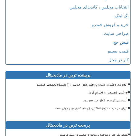
انتخابات مجلس ، کاندیدای مجلس
بک لینک
خرید و فروش خودرو
طراحی سایت
فیش حج
قیمت بیسیم
کار در محل
پربیننده ترین در مادیجیتال
ایجاد دوره دکتری ۲ساله پژوهش محور حمایت از آزمایشگاه تحقیقاتی اساتید
چه کسی کامپیوتر را اختراع کرد؟
اینشتین اگر نبود، گوگل مپ هم نبود
ایران در عرصه علوم شناختی جزو ۲۰ کشور برتر جهان است
پربحث ترین در مادیجیتال
کشف یک قمر ناشناخته با ساختاری عجیب در سیارک نیسا