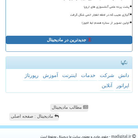
پشت پرده علمی آتشسوزی های اروپا
آلیاژی عجیب که در لحظه انفجار اتمی شکل گرفت
اولین تصویر از ستاره همدم ابط الجوزا
جدیدترین در مادیجیتال
تگها
دانش
شركت
خدمات
اینترنت
آموزش
رپورتاژ
اپراتور
آنلاین
مطالب مادیجیتال
مادیجیتال : صفحه اصلی
madigital.ir - حقوق مادی و معنوی سایت ما دیجیتال محفوظ است