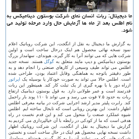
ما دیجیتال: ربات انسان نمای شرکت بوستون دینامیکس به
نام اطلس بعد از ماه ها آزمایش حال وارد مرحله تولید می
شود.
به گزارش ما دیجیتال به نقل از انگجت، این شرکت روباتیک اعلام
نمود نسخه نهائی محصول هم اینک درحال ساخت است و اولین
شرکت هایی که می توانند آنرا به کار گیرند، هیوندای، سهامدار بزرگ
بوستون دینامیکس و دیپ مایند متعلق به
گوگل
هستند. نسخه جدید
اطلس می تواند طیف وسیعی از کارهای صنعتی را انجام دهد و به
طور دقیقتر باتوجه به هماهنگی وقابل اعتماد بودن، طراحی شده
است. اطلس حالا می تواند به صورت خودکار یا بوسیله یک
اپراتور
ازراه دور یا با بهره گیری از یک تبلت کار کند. همینطور این ربات
قدرتمند است و عمر طولانی دارد. به قول بوستون دینامیک ارتفاع
ربات به حدود ۷.۵ فوت می رسد و می تواند تا ۱۱۰ پوند بار راحمل
کند. رابرت پلیتر مدیر ارشد اجرایی شرکت در بیانیه معرفی اطلس
اظهار داشت: این بهترین روباتی است که تابحال ساخته ایم. اطلس
شیوه عملکرد صنعت را متحول می کند و این قدم نخست در راه
هدفی است که ما از کودکی در رابطه با آن خیالپردازی می کردیم.به
گزارش ما دیجیتال به نقل از انگجت، این شرکت روباتیک اظهار
داشت نسخه نهایی محصول هم اینک در حال ساخت است و نخستین
شرکت هایی که می توانند آن را به کار گیرند، هیوندای، سهامدار