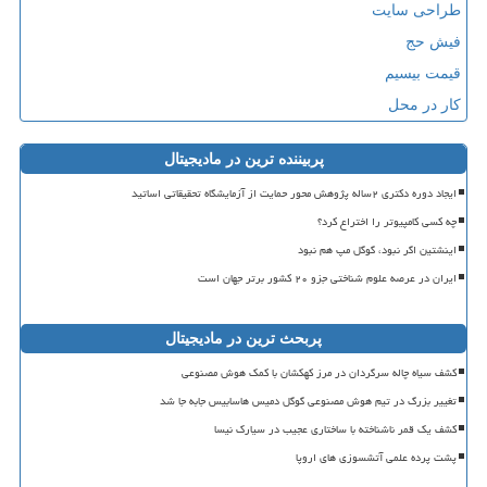
طراحی سایت
فیش حج
قیمت بیسیم
کار در محل
پربیننده ترین در مادیجیتال
ایجاد دوره دکتری ۲ساله پژوهش محور حمایت از آزمایشگاه تحقیقاتی اساتید
چه کسی کامپیوتر را اختراع کرد؟
اینشتین اگر نبود، گوگل مپ هم نبود
ایران در عرصه علوم شناختی جزو ۲۰ کشور برتر جهان است
پربحث ترین در مادیجیتال
کشف سیاه چاله سرگردان در مرز کهکشان با کمک هوش مصنوعی
تغییر بزرگ در تیم هوش مصنوعی گوگل دمیس هاسابیس جابه جا شد
کشف یک قمر ناشناخته با ساختاری عجیب در سیارک نیسا
پشت پرده علمی آتشسوزی های اروپا