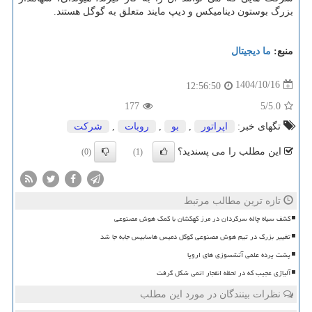
بزرگ بوستون دینامیکس و دیپ مایند متعلق به گوگل هستند.
منبع:
ما دیجیتال
1404/10/16
12:56:50
177
/5
5.0
تگهای خبر:
اپراتور
,
بو
,
روبات
,
شركت
این مطلب را می پسندید؟
(0)
(1)
تازه ترین مطالب مرتبط
کشف سیاه چاله سرگردان در مرز کهکشان با کمک هوش مصنوعی
تغییر بزرگ در تیم هوش مصنوعی گوگل دمیس هاسابیس جابه جا شد
پشت پرده علمی آتشسوزی های اروپا
آلیاژی عجیب که در لحظه انفجار اتمی شکل گرفت
نظرات بینندگان در مورد این مطلب