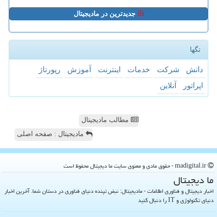
جدیدترین در مادیجیتال
تگها
دانش
شركت
خدمات
اینترنت
آموزش
رپورتاژ
اپراتور
آنلاین
مطالب مادیجیتال
مادیجیتال : صفحه اصلی
madigital.ir - حقوق مادی و معنوی سایت ما دیجیتال محفوظ است
ما دیجیتال
اخبار دیجیتال و فناوری اطلاعات - مادیجیتال: نبض تپنده دنیای فناوری در دستان شما. آخرین اخبار
دنیای تکنولوژی و IT را دنبال کنید