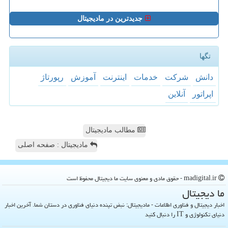
جدیدترین در مادیجیتال
تگها
دانش
شركت
خدمات
اینترنت
آموزش
رپورتاژ
اپراتور
آنلاین
مطالب مادیجیتال
مادیجیتال : صفحه اصلی
madigital.ir - حقوق مادی و معنوی سایت ما دیجیتال محفوظ است
ما دیجیتال
اخبار دیجیتال و فناوری اطلاعات - مادیجیتال: نبض تپنده دنیای فناوری در دستان شما. آخرین اخبار
دنیای تکنولوژی و IT را دنبال کنید