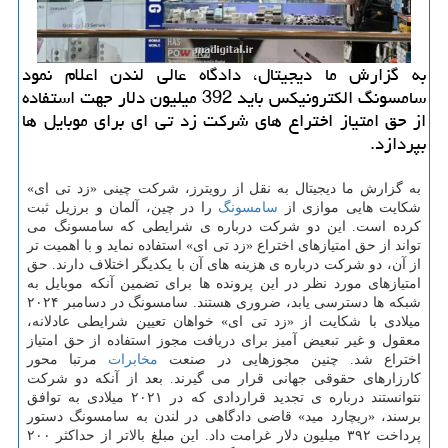
به گزارش ما دیجیتال، دادگاه عالی لندن اعلام نمود
سامسونگ الکترونیکس باید 392 میلیون دلار جهت استفاده
از حق امتیاز اختراع های شرکت زد تی ای برای موبایل ها
بپردازد.
به گزارش ما دیجیتال به نقل از رویترز، شرکت چینی «زد تی ای»
شکایت هایی موازی از
سامسونگ
را در چین، آلمان و برزیل ثبت
کرده است. این دو شرکت درباره ی شرایطی که سامسونگ می
تواند از حق امتیازهای اختراع «زد تی ای» استفاده نماید و با اهمیت تر
از آن، دو شرکت درباره ی هزینه های آن با یکدیگر اختلاف دارند. حق
امتیازهای مورد نظر در این پرونده ها برای تضمین آنکه موبایل به
شبکه ها دسترسی یابد، ضروری هستند. سامسونگ در دسامبر ۲۰۲۴
میلادی با شکایت از «زد تی ای» خواهان تعیین شرایطی عادلانه،
معقول و غیر تبعیض آمیز برای دریافت مجوز استفاده از حق امتیاز
اختراع شد. چنین مجوزهایی در صنعت
مخابرات
مرتبا محور
کارزارهای حقوقی جهانی قرار می گیرند. بعد از آنکه دو شرکت
نتوانستند درباره ی تجدید قراردادی که در ۲۰۲۱ میلادی به توافق
برسند، «ریچارد مید» قاضی دادگاهی در لندن به سامسونگ دستور
پرداخت ۳۹۲ میلیون دلار غرامت داد. این مبلغ بالاتر از حداکثر ۲۰۰