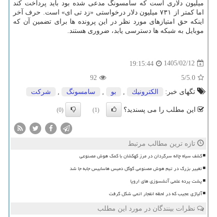
میلیون دلاری است که سامسونگ مدعی شده بود باید پرداخت کند
اما کمتر از ۷۳۱ میلیون دلار درخواستی «زد تی ای» است. حرف آخر
اینکه حق امتیازهای مورد نظر در این پرونده ها برای تضمین آن که
موبایل به شبکه ها دسترسی یابد، ضروری هستند.
1405/02/12
19:15:44
92
/5
5.0
تگهای خبر:
الكترونیك
,
بو
,
سامسونگ
,
شركت
این مطلب را می پسندید؟
(0)
(1)
تازه ترین مطالب مرتبط
کشف سیاه چاله سرگردان در مرز کهکشان با کمک هوش مصنوعی
تغییر بزرگ در تیم هوش مصنوعی گوگل دمیس هاسابیس جابه جا شد
پشت پرده علمی آتشسوزی های اروپا
آلیاژی عجیب که در لحظه انفجار اتمی شکل گرفت
نظرات بینندگان در مورد این مطلب