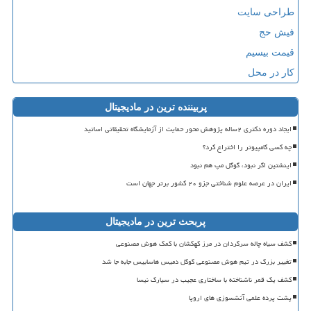
طراحی سایت
فیش حج
قیمت بیسیم
کار در محل
پربیننده ترین در مادیجیتال
ایجاد دوره دکتری ۲ساله پژوهش محور حمایت از آزمایشگاه تحقیقاتی اساتید
چه کسی کامپیوتر را اختراع کرد؟
اینشتین اگر نبود، گوگل مپ هم نبود
ایران در عرصه علوم شناختی جزو ۲۰ کشور برتر جهان است
پربحث ترین در مادیجیتال
کشف سیاه چاله سرگردان در مرز کهکشان با کمک هوش مصنوعی
تغییر بزرگ در تیم هوش مصنوعی گوگل دمیس هاسابیس جابه جا شد
کشف یک قمر ناشناخته با ساختاری عجیب در سیارک نیسا
پشت پرده علمی آتشسوزی های اروپا