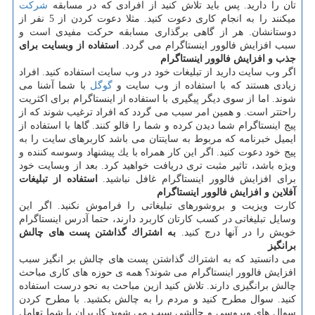
تان را دارید. پس باید تلاش كنید از افرادی كه در مسابقه
شركت
میكنند را به انجام كاری دعوت كنید. مثلا دعوت كردن از 5 نفر از
دوستانشان. هر از گاهی برگذاری مسابقه حركت مفیدی است و
سبب افزایش فالوور اینستاگرام می گردد.
استفاده از وبسایت برای
جذب و افزایش فالوور اینستاگرام
اگر وب سایت دارید از تبلیغات خود در وب سایت استفاده كنید. افراد
زیادی هستند كه با استفاده از وب سایت و
گوگل
با شما آشنا می
شوند. اما از سوی دیگر پیگیری با استفاده از اینستاگرام برای اكثریت
راحتتر است. و همین امر سبب می گردد كه افراد ترغیب شوند كه از
پیج اینستاگرام شما دیدن كرده و شما را فالو كنند. گاها با استفاده از
ایمیل خبرنامه كه مربوط به سایتتان می باشد كاربرهای سایت را به
پیج خود دعوت كنید. اگر این كار همراه با یك پیشنهاد وسوسه كننده و
ویژه باشد، تاثیر مثبت تری دریافت خواهید كرد. بعد از وبسایت خود
برای افزایش فالوور اینستاگرام غافل نباشید.
استفاده از تبلیغات
آفلاین و افزایش فالوور اینستاگرام
كارت ویزیت و بروشورهای تبلیغاتی را فراموش نكنید. اگر این
وسایل تبلیغاتی در كسب كارتان كاربرد دارند، حتما آدرس اینستاگرام
خویش را در آنها درج كنید.
به اشتراك گذاشتن پست های چالش
برانگیز
می دانستید كه به اشتراك گذاشتن پست های چالش بر انگیز سبب
افزایش فالوور اینستاگرام می شوند؟ همه ی حوزه های كاری مباحث
چالش برانگیزی دارند. تلاش كنید ازین مباحث به نحو درست استفاده
كنید. سوال مطرح كنید و مردم را به چالش بكشید. با مطرح كردن
سوال های ویروسی و چالشی سبب می شوید كاربران با شما تعامل