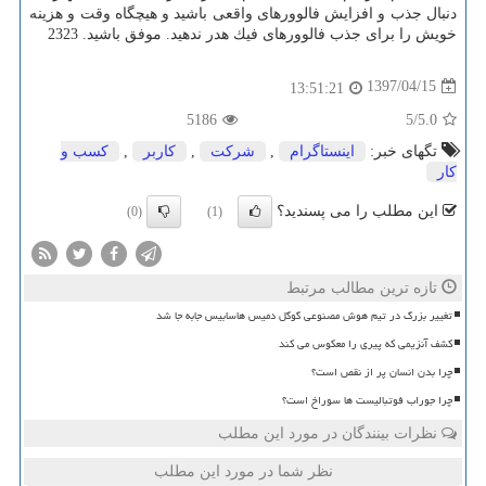
دنبال جذب و افزایش فالوورهای واقعی باشید و هیچگاه وقت و هزینه
خویش را برای جذب فالوورهای فیك هدر ندهید. موفق باشید. 2323
1397/04/15
13:51:21
5186
/5
5.0
تگهای خبر:
اینستاگرام
,
شركت
,
كاربر
,
كسب و
كار
این مطلب را می پسندید؟
(0)
(1)
تازه ترین مطالب مرتبط
تغییر بزرگ در تیم هوش مصنوعی گوگل دمیس هاسابیس جابه جا شد
کشف آنزیمی که پیری را معکوس می کند
چرا بدن انسان پر از نقص است؟
چرا جوراب فوتبالیست ها سوراخ است؟
نظرات بینندگان در مورد این مطلب
نظر شما در مورد این مطلب