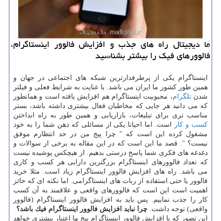
ما دیجیتال راه های جذب و افزایش فالوور اینستاگرام،
فالوورهای فیك را بیشتر بشناسید
اینستاگرام یكی از پرطرفدارترین شبكه های اجتماعی در جهان و
همین طور كشور ما ایران می باشد. با عنایت به شرایط فعلی و فیلتر
شدن
تلگرام
، محبوبیت اینستاگرام هم افزایش یافته است و همانطور
كه می دانید هر جایی كه مخاطبان فعال بیشتری داشته باشد، بستر
مناسب تری برای تبلیغات، بازاریابی و همین طور به راه انداختن
كسب و كار
است. اما احیانا یكی از مسائلی كه ذهن شما را به خود
مشغول كرده این است كه " چرا پیج من در حد انتظارم موفق
نیست؟ ". قصد ما این است كه در این مقاله به برخی از سوالات و
دغدغه های فكری شما پاسخ درستی بدهیم. از هیچكس پوشیده نیست
كه تعداد فالوورهای اینستاگرام بزرگترین دارایی هر كسب و كاری
می باشد. راه های افزایش فالوور اینستاگرام زیاد است. مثلا خرید
فالوور یا حتی استفاده از ربات های اینستاگرامی. اما نكته ای كه حائز
اهمیت است این است كه فالوورهای واقعی و علاقمند به آن كسب
كار را جذب نماییم. پس باید به افزایش فالوور اینستاگرام (فالوور
واقعی) توجه داشت.
چرا نباید افزایش فالوور اینستاگرام فیك باشد؟
این تصور كه با افزایش فالوور اینستاگرام پیج ما اعتبار بیشتری خواهد