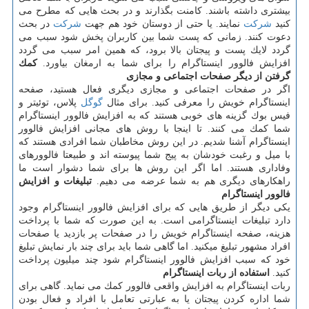
بیشتری داشته باشند. كامنت بگذارند و در بحث هایی كه مطرح می
كنید
شركت
نمایند. یا حتی از دوستان خود هم جهت
شركت
در بحث
دعوت كنند. زمانی كه پست شما بین كاربران پخش شود سبب می
گردد لایك پست و پیجتان بالا برود، كه همین امر سبب می گردد
افزایش فالوور اینستاگرام را برای شما به ارمغان بیاورد.
كمك
گرفتن از دیگر صفحات اجتماعی و مجازی
اگر در صفحات اجتماعی و مجازی دیگری فعال هستید، صفحه
اینستاگرام خویش را معرفی كنید. برای مثال
گوگل
پلاس، توئیتر و
فیس بوك گزینه های خوبی هستند كه به افزایش فالوور اینستاگرام
شما كمك می كنند. تا اینجا با روش های مجانی افزایش فالوور
اینستاگرام آشنا شدیم. در این روش مخاطبان شما افرادی هستند كه
با میل و رغبت خودشان به پیج شما پیوسته اند و طبیعتا فالوورهای
وفاداری هستند. اما اگر این روش ها برای شما دشوار است ما
راهكارهای دیگری هم به شما عرضه می دهیم.
تبلیغات و افزایش
فالوور اینستاگرام
یكی دیگر از طریق هایی كه برای افزایش فالوور اینستاگرام وجود
دارد تبلیغات اینستاگرامی است. به این صورت كه شما با پرداخت
هزینه، صفحه اینستاگرام خویش را در صفحات پر بازدید یا صفحات
افراد مشهور تبلیغ میكنید. اما گاهی شما باید برای چند بار نمایش تبلیغ
خود كه سبب افزایش فالوور اینستاگرام شود چند میلیون پرداخت
كنید.
استفاده از ربات اینستاگرام
ربات اینستاگرام به افزایش واقعی فالوور كمك می نماید. گاهی برای
شما اداره كردن پیجتان یا به عبارتی تعامل با افراد و فعال بودن