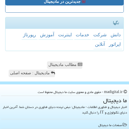
جدیدترین در مادیجیتال
تگها
دانش
شركت
خدمات
اینترنت
آموزش
رپورتاژ
اپراتور
آنلاین
مطالب مادیجیتال
مادیجیتال : صفحه اصلی
madigital.ir - حقوق مادی و معنوی سایت ما دیجیتال محفوظ است
ما دیجیتال
اخبار دیجیتال و فناوری اطلاعات - مادیجیتال: نبض تپنده دنیای فناوری در دستان شما. آخرین اخبار
دنیای تکنولوژی و IT را دنبال کنید
صفحات ما دیجیتال