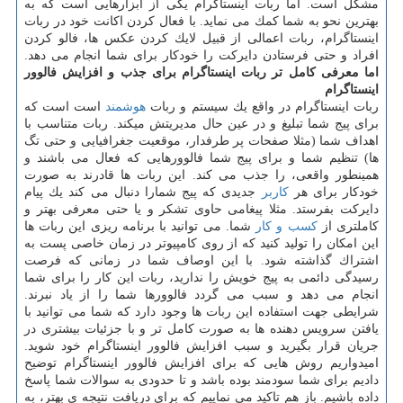
مشكل است. اما ربات اینستاگرام یكی از ابزارهایی است كه به
بهترین نحو به شما كمك می نماید. با فعال كردن اكانت خود در ربات
اینستاگرام، ربات اعمالی از قبیل لایك كردن عكس ها، فالو كردن
افراد و حتی فرستادن دایركت را خودكار برای شما انجام می دهد.
اما معرفی كامل تر ربات اینستاگرام برای جذب و افزایش فالوور
اینستاگرام
ربات اینستاگرام در واقع یك سیستم و ربات
هوشمند
است است كه
برای پیج شما تبلیغ و در عین حال مدیریتش میكند. ربات متناسب با
اهداف شما (مثلا صفحات پر طرفدار، موقعیت جغرافیایی و حتی تگ
ها) تنظیم شما و برای پیج شما فالوورهایی كه فعال می باشند و
همینطور واقعی، را جذب می كند. این ربات ها قادرند به صورت
خودكار برای هر
كاربر
جدیدی كه پیج شمارا دنبال می كند یك پیام
دایركت بفرستد. مثلا پیغامی حاوی تشكر و یا حتی معرفی بهتر و
كاملتری از
كسب و كار
شما. می توانید با برنامه ریزی این ربات ها
این امكان را تولید كنید كه از روی كامپیوتر در زمان خاصی پست به
اشتراك گذاشته شود. با این اوصاف شما در زمانی كه فرصت
رسیدگی دائمی به پیج خویش را ندارید، ربات این كار را برای شما
انجام می دهد و سبب می گردد فالوورها شما را از یاد نبرند.
شرایطی جهت استفاده این ربات ها وجود دارد كه شما می توانید با
یافتن سرویس دهنده ها به صورت كامل تر و با جزئیات بیشتری در
جریان قرار بگیرید و سبب افزایش فالوور اینستاگرام خود شوید.
امیدواریم روش هایی كه برای افزایش فالوور اینستاگرام توضیح
دادیم برای شما سودمند بوده باشد و تا حدودی به سوالات شما پاسخ
داده باشیم. باز هم تاكید می نماییم كه برای دریافت نتیجه ی بهتر، به