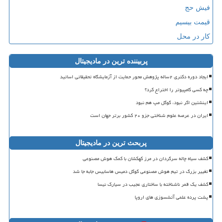
فیش حج
قیمت بیسیم
کار در محل
پربیننده ترین در مادیجیتال
ایجاد دوره دکتری ۲ساله پژوهش محور حمایت از آزمایشگاه تحقیقاتی اساتید
چه کسی کامپیوتر را اختراع کرد؟
اینشتین اگر نبود، گوگل مپ هم نبود
ایران در عرصه علوم شناختی جزو ۲۰ کشور برتر جهان است
پربحث ترین در مادیجیتال
کشف سیاه چاله سرگردان در مرز کهکشان با کمک هوش مصنوعی
تغییر بزرگ در تیم هوش مصنوعی گوگل دمیس هاسابیس جابه جا شد
کشف یک قمر ناشناخته با ساختاری عجیب در سیارک نیسا
پشت پرده علمی آتشسوزی های اروپا