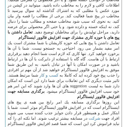
اطلاعات كافی و لازم را به مخاطب داده باشید. میتوانید در كپشن در
مورد عكس یا مطلبی كه به اشتراك گذاشته اید سوال بپرسید تا
مخاطب در پیج شما فعالیت كند. برخی از مطالب را قصه وار بیان
كنید. به نحوی كه سبب شود مخاطب صفحه و مطالب شما را دنبال
كند، نه اینكه خسته و دلزده شود. و یا حتی اگر محصولی برای عرضه
دارید، مراحل تولیدش را برای مخاطبان توضیح دهید.
تعامل داشتن با
پیج های با حوزه كاری مشترك جهت افزایش فالوور اینستاگرام
تعامل داشتن با پیج هایی كه حوزه كاریشان با شما مشترك است یك
امر مفید بشمار می رود. احتیاجی به جستجو نیست. شما با آن ها
برخورد خواهید كرد. تنها كاری كه لازم است شما انجام دهید برقراری
ارتباط با آن هاست. گاه گاه با استفاده از دایركت با آن ها در ارتباط
باشید و در صورت امكان با آنها در تبادل باشید. به این طریق شما
موفق به افزایش فالوور اینستاگرام خواهید شد از آن مهم تر افرادی
را جذب پیج خود كرده اید كه كاملا به
كسب و كار
شما مرتبط هستند.
تاثیر مثبت دیگری كه این تعاملات برای شما دارد این است كه امكان
دارد شما به لیست suggestion های آن ها وارد شوید كه این امر هم
خود سبب افزایش فالوور اینستاگرام میشود.
برگذاری مسابقه جهت
افزایش فالوور اینستاگرام
این روزها برگذاری مسابقه یك امر رایج بین همه ی پیج های
اینستاگرام است كه در افزایش فالوور اینستاگرام موثر است. شما با
ابتكار عمل و همینطور قرار دادن جوایز جذب كننده سبب می شوید
افراد جهت
شركت
در مسابقه بیشتر ترغیب شوند. اما نكته ای را كه
نباید فراموش كرد این است كه شما قصد افزایش فالوور اینستاگرام