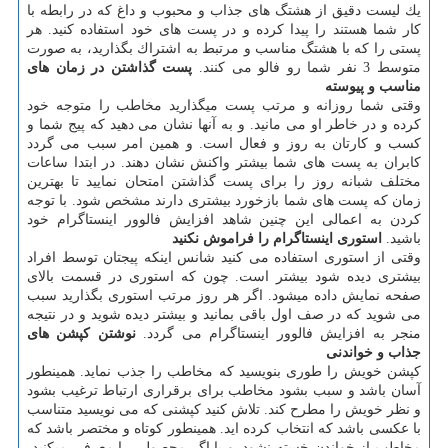
یك لیست دقیق از هشتگ های جذاب و محبوب و داغ كه در رابطه با
كار شما هستند را پیدا كرده و در پست های خود استفاده كنید. هر
پستی را كه با هشتگ مناسب و مرتبط به اشتراك بگذارید، به صورت
متوسط 3 نفر شما رو فالو می كنند.
پست گذاشتن در زمان های
مناسب و پیوسته
وقتی شما روزانه و مرتب پست میگذارید مخاطب را متوجه خود
كرده و در خاطر او می مانید. و به آنها نشان می دهید كه پیج شما و
كسب و كارتان به روز و فعال است. و همین امر سبب می گردد
كابران به پست های شما بیشتر واكنش نشان دهند. در ابتدا ساعات
مختلف شبانه روز را برای پست گذاشتن امتحان نمایید تا بهترین
زمان كه پست های شما بازخورد بیشتری دارند مشخص شود. با توجه
كردن به اعمالی این چنین شاهد افزایش فالوور اینستاگرام خود
باشید.
استوری اینستاگرام را فراموش نكنید
وقتی از استوری استفاده می كنید شانس اینكه پیجتان توسط افراد
بیشتری دیده شود بیشتر است. چون كه استوری در قسمت بالای
صفحه نمایش داده میشود. اگر هر روز مرتب استوری بگذارید سبب
می شوید كه در صف اول باقی بمانید و بیشتر دیده شوید و در نتیجه
منجر به افزایش فالوور اینستاگرام می گردد.
نوشتن كپشن های
جذاب و خواندنی
كپشن خویش را طوری بنویسید كه مخاطب را جذب نماید. همینطور
آسان باشد و سبب بشود مخاطب برای برقراری ارتباط ترغیب بشود
و نظر خویش را مطرح كند. تلاش كنید كپشنی كه می نویسید متناسب
با عكسی باشد كه انتخاب كرده اید. همینطور كوتاه و مختصر باشد كه
مخاطب از خواندن خسته نشود. و یا اگر محصولی را معرفی میكنید،