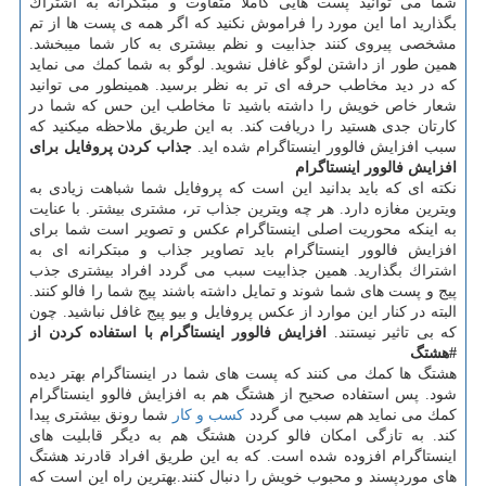
شما می توانید پست هایی كاملا متفاوت و مبتكرانه به اشتراك
بگذارید اما این مورد را فراموش نكنید كه اگر همه ی پست ها از تم
مشخصی پیروی كنند جذابیت و نظم بیشتری به كار شما میبخشد.
همین طور از داشتن لوگو غافل نشوید. لوگو به شما كمك می نماید
كه در دید مخاطب حرفه ای تر به نظر برسید. همینطور می توانید
شعار خاص خویش را داشته باشید تا مخاطب این حس كه شما در
كارتان جدی هستید را دریافت كند. به این طریق ملاحظه میكنید كه
سبب افزایش فالوور اینستاگرام شده اید.
جذاب كردن پروفایل برای
افزایش فالوور اینستاگرام
نكته ای كه باید بدانید این است كه پروفایل شما شباهت زیادی به
ویترین مغازه دارد. هر چه ویترین جذاب تر، مشتری بیشتر. با عنایت
به اینكه محوریت اصلی اینستاگرام عكس و تصویر است شما برای
افزایش فالوور اینستاگرام باید تصاویر جذاب و مبتكرانه ای به
اشتراك بگذارید. همین جذابیت سبب می گردد افراد بیشتری جذب
پیج و پست های شما شوند و تمایل داشته باشند پیج شما را فالو كنند.
البته در كنار این موارد از عكس پروفایل و بیو پیج غافل نباشید. چون
كه بی تاثیر نیستند.
افزایش فالوور اینستاگرام با استفاده كردن از
#هشتگ
هشتگ ها كمك می كنند كه پست های شما در اینستاگرام بهتر دیده
شود. پس استفاده صحیح از هشتگ هم به افزایش فالوو اینستاگرام
كمك می نماید هم سبب می گردد
كسب و كار
شما رونق بیشتری پیدا
كند. به تازگی امكان فالو كردن هشتگ هم به دیگر قابلیت های
اینستاگرام افزوده شده است. كه به این طریق افراد قادرند هشتگ
های موردپسند و محبوب خویش را دنبال كنند.بهترین راه این است كه