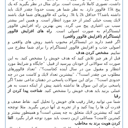
داشت، تصوری كاملا نادرست است. برای مثال در نظر بگیرید كه یك
پیج 15k فالوور دارد. به نظر شما هر پست حدودا چقدر لایك باید
داشته باشد؟؟ حداقل 2k یا 3k. زمانی كه فالوورهای شما فیك باشند
لایك پست خیلی كمتر از حد مورد انتظار است. و همین امر بیشتر
سبب بی اعتباری پیج می گردد. پس بهترین راه افزایش فالوور
اینستاگرام به صورت اصولی است.
راه های افزایش فالوور
اینستاگرام (افزایش فالوور واقعی)
اگر قصد دارید در اینستاگرام محبوب باشید روش های واقعی و
اصولی جذب و افزایش فالوور اینستاگرام را برای شما مطرح می
نماییم.
مشخص كردن هدف
قبل از هر چیز تلاش كنید كه هدف خویش را مشخص كنید. به این
صورت كه سوالاتی از خودتان بپرسید از قبیل: "جایگاه و شرایط مورد
انتظار و مقبول من در سال آینده كجاست؟"، "تعداد فالوورهای
مطلوب من چقدر است؟"، "بیشترین تعداد لایك و كامنت من در چه
حدودی است؟". برای این سوالات پاسخی در ذهنتان تداعی نشد؟ اگر
پاسخی برای این سوال ها نداشته باشید پیش از اینكه دست به هر
عملی بزنید باید هدف خویش را مشخص كنید.
شناخت پیدا كردن از
رقبا
شما می توانید رفتار رقیب های خویش را تحلیل كنید. نقاط ضعف و
قدرت آن ها را پیدا كنید و از تجربه ی آنها درس بگیرید. مثلا توچجه
كنید كه بیشترین لایك متعلق به چه پستی است؟ و همینطور بیشتر و
كمترین كامنت؟ مسائلی ازین دست باید مورد توجه قرار بگیرد.
القا
كردن هویت برند به مخاطب