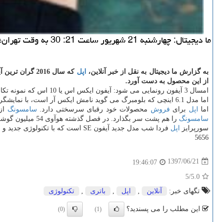
ما دیجیتال: چهارشنبه 21 شهریور ساعت 21: 30 به وقت تهران؛ 10 بامداد به وقت سان فرانسیسكو مراسم رونمایی از محصولات جدید اپل ازجمله سه آیفون جدید برگزار می گردد.
به گزارش ما دیجیتال به نقل از خبر آنلاین،
اپل
از این محصول به دست آورد.
امسال 3 آیفون رونمایی می شود: آیفون ایكس اس یا 10 اس كه نمونه تكامل یافته آیفون ایكس سال قبل است. آیفون ایكس اس مكس كه بزرگ ترین آیفون رونمایی شده در تاریخ
اما مدل 6.1 اینچی كه بلومبرگ می گوید نامش ایكس آر است، با نمایشگر 6.1 اینچی ال سی دی در رنگ های متنوع به قیمت تقریباً ارزان (در مقایسه با سایر آیفون ها) 700 دلار راهی بازار می گردد.
اما
اپل
برای
فروش
محصولات خود رقبای سرسختی دارد.
سامسونگ
از 
سامسونگ
را هم پشت سر بگذارد. در فصل گذشته هوآوی 54 میلیون گوشی فروخت و
سورپرایز
اپل
فردا شب مدل جدید آیفون SE است كه با تكنولوژی جدید و قیمت پایین قصد
5656
1397/06/21
19:46:07
/5
5.0
تگهای خبر:
آنلاین
,
اپل
,
باتری
,
تكنولوژی
این مطلب را می پسندید؟
(0)
(1)