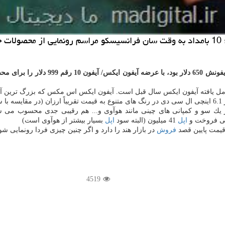
كه سال 2016 گران ترین آیفونش 0
یك سو و كمپانی های چینی مانند هوآوی و... هم رقیبی جدی محسوب می شو
اپل
41 میلیون (البته سود
اپل
بسیار بیشتر از هوآوی است)
فروش
در بازار هند را دارد و اگر چنین چیزی فردا رونمایی شو
4519