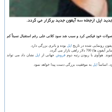
65 دلار بود، با عرضه آیفون ایكس/ آیفون 10 رقم 999 دلار را برای محصولات خود فیكس كرد و سبب شد سود كلانی علی رغم استقبال نسبتاً كم
اپل
بوده و باتری بزرگی دارد.
ند. هوآوی با ربودن رتبه دوم
فروش
جهانی از
اپل
نشان داد می تواند
د، اساساً
اپل
به موفقیت بزرگی دست پیدا خواهد نمود.