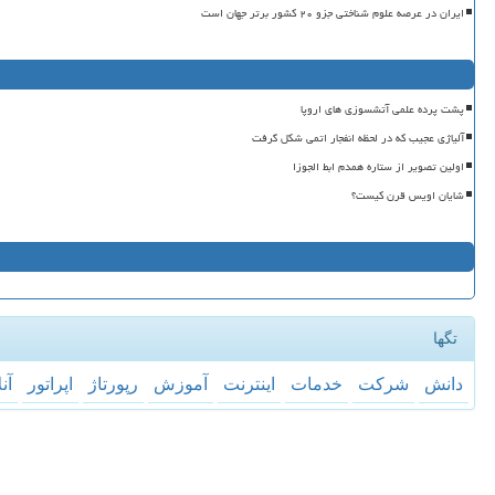
ایران در عرصه علوم شناختی جزو ۲۰ کشور برتر جهان است
پشت پرده علمی آتشسوزی های اروپا
آلیاژی عجیب که در لحظه انفجار اتمی شکل گرفت
اولین تصویر از ستاره همدم ابط الجوزا
شایان اویس قرن کیست؟
تگها
دانش
شركت
خدمات
اینترنت
آموزش
رپورتاژ
اپراتور
آن