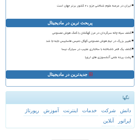
ایران در عرصه علوم شناختی جزو ۲۰ کشور برتر جهان است
پربحث ترین در مادیجیتال
کشف سیاه چاله سرگردان در مرز کهکشان با کمک هوش مصنوعی
تغییر بزرگ در تیم هوش مصنوعی گوگل دمیس هاسابیس جابه جا شد
کشف یک قمر ناشناخته با ساختاری عجیب در سیارک نیسا
پشت پرده علمی آتشسوزی های اروپا
جدیدترین در مادیجیتال
تگها
دانش
شركت
خدمات
اینترنت
آموزش
رپورتاژ
اپراتور
آنلاین