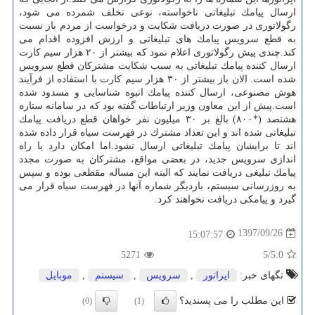
ارسال پیامك تبلیغاتی ناخواسته، نوعی تخلف شمرده می شود،
رگولاتوری در صورت دریافت شكایت و درخواست از مردم باز نسبت
به قطع سرویس پیامك های تبلیغاتی و ارزش افزوده اقدام می
كند.چندی پیش رگولاتوری اعلام نمود كه بیشتر از ۲۰ هزار سیم كارت
ارسال كننده پیامك تبلیغاتی به سبب شكایت مشتركان قطع سرویس
شده است. الان باز بیشتر از ۳۰ هزار سیم كارت با استفاده از فرآیند
هوش مصنوعی، ارسال كننده پیامك انبوه شناسایی و مسدود شده
است.پیش از این معاون وزیر ارتباطات گفته بود كه در سامانه ستاره
هشتصد (*۸۰۰) بالغ بر ۳۰ میلیون نفر خواهان قطع دریافت پیامك
تبلیغاتی شده اند و این تعداد مشترك در فهرست سیاه قرار داده شده
اند تا برایشان پیامك تبلیغاتی ارسال نشود.اما امكان دارد با راه
اندازی سرویس جدید، در بعضی مواقع، مشتركان به صورت مجدد
پیامك تبلیغی دریافت نمایند كه البته این مساله مقطعی بوده و سپس
به روزرسانی سیستم، باردیگر شماره آنها در فهرست سیاه قرار می
گیرد و پیامكی دریافت نخواهند كرد.
1397/09/26
15:07:57
5271
/5
5.0
تگهای خبر:
اپراتور
,
سرویس
,
سیستم
,
موبایل
این مطلب را می پسندید؟
(0)
(1)