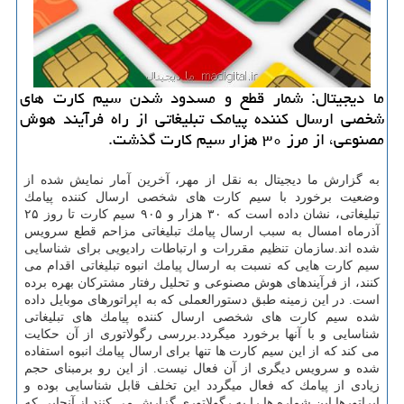
ما دیجیتال: شمار قطع و مسدود شدن سیم كارت های
شخصی ارسال كننده پیامك تبلیغاتی از راه فرآیند هوش
مصنوعی، از مرز ۳۰ هزار سیم كارت گذشت.
به گزارش ما دیجیتال به نقل از مهر، آخرین آمار نمایش شده از
وضعیت برخورد با سیم كارت های شخصی ارسال كننده پیامك
تبلیغاتی، نشان داده است كه ۳۰ هزار و ۹۰۵ سیم كارت تا روز ۲۵
آذرماه امسال به سبب ارسال پیامك تبلیغاتی مزاحم قطع سرویس
شده اند.سازمان تنظیم مقررات و ارتباطات رادیویی برای شناسایی
سیم كارت هایی كه نسبت به ارسال پیامك انبوه تبلیغاتی اقدام می
كنند، از فرآیندهای هوش مصنوعی و تحلیل رفتار مشتركان بهره برده
است. در این زمینه طبق دستورالعملی كه به اپراتورهای موبایل داده
شده سیم كارت های شخصی ارسال كننده پیامك های تبلیغاتی
شناسایی و با آنها برخورد میگردد.بررسی رگولاتوری از آن حكایت
می كند كه از این سیم كارت ها تنها برای ارسال پیامك انبوه استفاده
شده و سرویس دیگری از آن فعال نیست. از این رو برمبنای حجم
زیادی از پیامك كه فعال میگردد این تخلف قابل شناسایی بوده و
اپراتورها این شماره ها را به رگولاتوری گزارش می كنند.از آنجایی كه