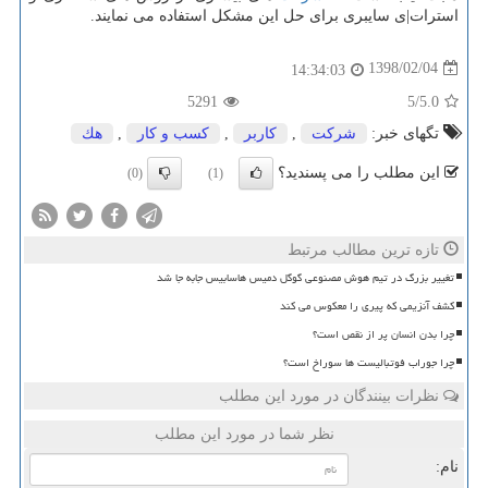
استرات|ی سایبری برای حل این مشكل استفاده می نمایند.
1398/02/04
14:34:03
5291
/5
5.0
تگهای خبر:
شركت
,
كاربر
,
كسب و كار
,
هك
این مطلب را می پسندید؟
(0)
(1)
تازه ترین مطالب مرتبط
تغییر بزرگ در تیم هوش مصنوعی گوگل دمیس هاسابیس جابه جا شد
کشف آنزیمی که پیری را معکوس می کند
چرا بدن انسان پر از نقص است؟
چرا جوراب فوتبالیست ها سوراخ است؟
نظرات بینندگان در مورد این مطلب
نظر شما در مورد این مطلب
نام: