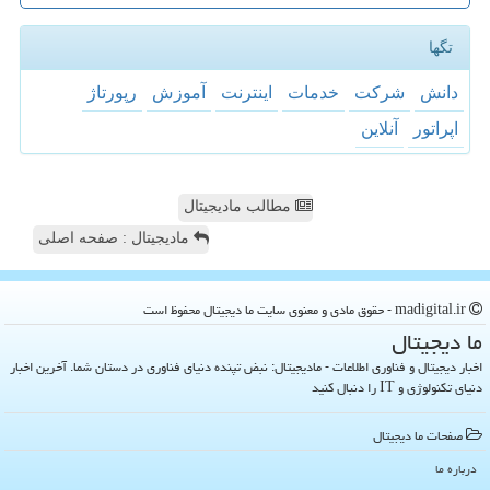
تگها
دانش
شركت
خدمات
اینترنت
آموزش
رپورتاژ
اپراتور
آنلاین
مطالب مادیجیتال
مادیجیتال : صفحه اصلی
madigital.ir - حقوق مادی و معنوی سایت ما دیجیتال محفوظ است
ما دیجیتال
اخبار دیجیتال و فناوری اطلاعات - مادیجیتال: نبض تپنده دنیای فناوری در دستان شما. آخرین اخبار
دنیای تکنولوژی و IT را دنبال کنید
صفحات ما دیجیتال
درباره ما