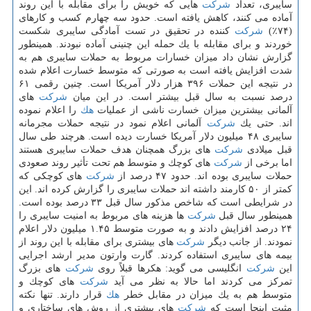
سایبری، تعداد
شركت
هایی كه خویش را برای مقابله با این روند
آماده می كنند، كاهش یافته است. حدود سه چهارم كسب و كارهای
(۷۴٪)
شركت
كننده در تحقیق در تست آمادگی سایبری شكست
خوردند و برای مقابله با یك حمله این چنینی آماده نبودند. همینطور
گزارش نشان داد میزان خسارات مربوط به حملات سایبری هم به
شدت افزایش یافته است به صورتی كه متوسط خسارت اعلام شده
در نتیجه این حملات ۳۹۶ هزار دلار آمریكا است. چنین رقمی ۶۱
درصد نسبت به سال قبل بیشتر است. در این میان
شركت
های
آلمانی بیشترین میزان خسارت ناشی از عملیات
هك
را اعلام نموده
اند. حتی یك
شركت
آلمانی اعلام نمود در نتیجه حملات مجرمانه
سایبری ۴۸ میلیون دلار آمریكا خسارت دیده است. هرچند طی سال
قبل میلادی
شركت
های بزرگ همچنان هدف حملات سایبری هستند
اما برخی از
شركت
های كوچك و متوسط هم تحت تأثیر روند صعودی
حملات سایبری بوده اند. حدود ۴۷ درصد از
شركت
های كوچكی كه
كمتر از ۵۰ كارمند داشته اند حملات سایبری را گزارش كرده اند. این
در شرایطی است كه شاخص مذكور سال قبل ۳۳ درصد بوده است.
همینطور سال قبل
شركت
ها هزینه های مربوط به امنیت سایبری را
۲۴ درصد افزایش دادند و به صورت متوسط ۱.۴۵ میلیون دلار اعلام
نمودند. از جانب دیگر
شركت
های بیشتری برای مقابله با این روند از
بیمه های سایبری استفاده كردند. گارت وارتون مدیر ارشد اجرایی
این
شركت
انگلیسی می گوید: هكرها قبلاً روی
شركت
های بزرگ
تمركز می كردند اما حالا به نظر می آید
شركت
های كوچك و
متوسط هم به یك میزان در مقابل خطر
هك
قرار دارند. تنها نكته
مثبت اینجا است كه
شركت
های بیشتری از روش های ساختاری و