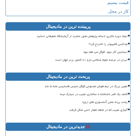
قیمت بیسیم
کار در محل
پربیننده ترین در مادیجیتال
ایجاد دوره دکتری ۲ساله پژوهش محور حمایت از آزمایشگاه تحقیقاتی اساتید
چه کسی کامپیوتر را اختراع کرد؟
اینشتین اگر نبود، گوگل مپ هم نبود
ایران در عرصه علوم شناختی جزو ۲۰ کشور برتر جهان است
پربحث ترین در مادیجیتال
تغییر بزرگ در تیم هوش مصنوعی گوگل دمیس هاسابیس جابه جا شد
کشف یک قمر ناشناخته با ساختاری عجیب در سیارک نیسا
پشت پرده علمی آتشسوزی های اروپا
آلیاژی عجیب که در لحظه انفجار اتمی شکل گرفت
جدیدترین در مادیجیتال