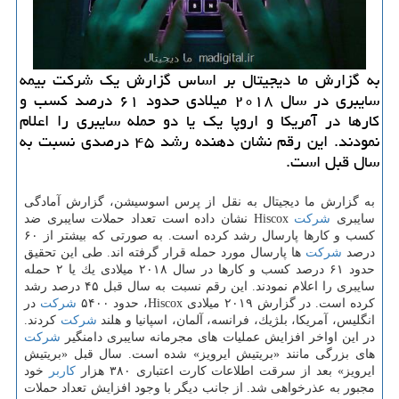
به گزارش ما دیجیتال بر اساس گزارش یك شركت بیمه
سایبری در سال ۲۰۱۸ میلادی حدود ۶۱ درصد كسب و
كارها در آمریكا و اروپا یك یا دو حمله سایبری را اعلام
نمودند. این رقم نشان دهنده رشد ۴۵ درصدی نسبت به
سال قبل است.
به گزارش ما دیجیتال به نقل از پرس اسوسیشن، گزارش آمادگی
سایبری
شركت
Hiscox نشان داده است تعداد حملات سایبری ضد
كسب و كارها پارسال رشد كرده است. به صورتی كه بیشتر از ۶۰
درصد
شركت
ها پارسال مورد حمله قرار گرفته اند. طی این تحقیق
حدود ۶۱ درصد كسب و كارها در سال ۲۰۱۸ میلادی یك یا ۲ حمله
سایبری را اعلام نمودند. این رقم نسبت به سال قبل ۴۵ درصد رشد
كرده است. در گزارش ۲۰۱۹ میلادی Hiscox، حدود ۵۴۰۰
شركت
در
انگلیس، آمریكا، بلژیك، فرانسه، آلمان، اسپانیا و هلند
شركت
كردند.
در این اواخر افزایش عملیات های مجرمانه سایبری دامنگیر
شركت
های بزرگی مانند «بریتیش ایرویز» شده است. سال قبل «بریتیش
ایرویز» بعد از سرقت اطلاعات كارت اعتباری ۳۸۰ هزار
كاربر
خود
مجبور به عذرخواهی شد. از جانب دیگر با وجود افزایش تعداد حملات