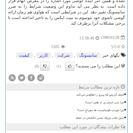
نشده و همین امر آینده گوشی مورد اشاره را در معرض ابهام قرار
داده است. به نظر می آید تداوم این وضعیت شرایط را به ضرر
سامسونگ تغییر دهد. این در شرایطی است كه هواوی هم زمان ارائه
گوشی تاشوی خود موسوم به میت ایكس را به تاخیر انداخته است تا
برخی مشكلات آنرا برطرف كند.
1398/03/28
13:58:40
5105
/5
5.0
تگهای خبر:
سامسونگ
,
شركت
,
كاربر
,
كیفیت
این مطلب را می پسندید؟
(0)
(1)
تازه ترین مطالب مرتبط
کشف آنزیمی که پیری را معکوس می کند
چرا بدن انسان پر از نقص است؟
چرا جوراب فوتبالیست ها سوراخ است؟
دلیل جالب چروک شدن انگشتان در حمام
نظرات بینندگان در مورد این مطلب