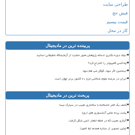
طراحی سایت
فیش حج
قیمت بیسیم
کار در محل
پربیننده ترین در مادیجیتال
ایجاد دوره دکتری ۲ساله پژوهش محور حمایت از آزمایشگاه تحقیقاتی اساتید
چه کسی کامپیوتر را اختراع کرد؟
اینشتین اگر نبود، گوگل مپ هم نبود
ایران در عرصه علوم شناختی جزو ۲۰ کشور برتر جهان است
پربحث ترین در مادیجیتال
کشف یک قمر ناشناخته با ساختاری عجیب در سیارک نیسا
پشت پرده علمی آتشسوزی های اروپا
آلیاژی عجیب که در لحظه انفجار اتمی شکل گرفت
اولین تصویر از ستاره همدم ابط الجوزا