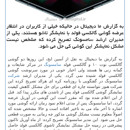
به گزارش ما دیجیتال در حالیكه خیلی از كاربران در انتظار
عرضه گوشی گالكسی فولد با نمایشگر تاشو هستند، یكی از
مدیران ارشد سامسونگ تصریح كرده كه مشخص نیست
مشكل نمایشگر این گوشی كی حل می شود.
به گزارش ما دیجیتال به نقل از آسین ایج، این روزها دو گوشی
گالكسی نوت ۱۰ و گالكسی فولد
سامسونگ
در مركز شایعات و
گمانه زنی ها هستند ولی اخبار خوبی در مورد سرنوشت گوشی
گالكسی فولد شنیده نمی گردد. یكی از مدیران ارشد
شركت
سامسونگ در گفتگویی با روزنامه كره ای هرالد تصریح كرده این
شركت هنوز نتوانسته چاره ای قطعی برای حل مشكل كاهش كیفیت
نمایشگر گوشی گالكسی فولد پس از تاشدن های مكرر پیدا كند. قبل
از این اعلام شده بود كه مقرر است این گوشی در آوریل عرضه
گردد، اما سامسونگ پس از مدتی اعلام نمود زمان ارائه گوشی مورد
اشاره تا آخر ماه می به تاخیر افتاده است و حالا مشخص شده كه
اصولاً معلوم نیست مشكل گوشی مذكور چه زمانی به صورت قطعی
حل می شود. این مدیر سامسونگ تصریح كرده: از ماه آوریل تاكنون
پیشرفتی در زمینه حل مشكل نمایشگر تاشوی گالكسی فولد حاصل