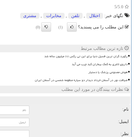
/5
5.0
تگهای خبر:
اختلال
,
تلفن
,
مخابرات
,
مشتری
این مطلب را می پسندید؟
(0)
(1)
تازه ترین مطالب مرتبط
رکورد گران ترین فسیل دنیا برای این تی رکس ۶۷ میلیون ساله شد
داروی لاغری به کمک بیماران کبد چرب می آید
هوش مصنوعی پزشک یا دستیار
ضیافت نور در آسمان خرداد دیدار دو سیاره منظومه شمسی در آسمان ایران
نظرات بینندگان در مورد این مطلب
نام:
ایمیل:
نظر: