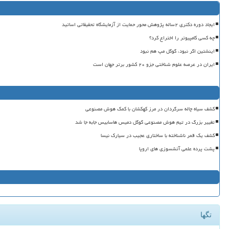
ایجاد دوره دکتری ۲ساله پژوهش محور حمایت از آزمایشگاه تحقیقاتی اساتید
چه کسی کامپیوتر را اختراع کرد؟
اینشتین اگر نبود، گوگل مپ هم نبود
ایران در عرصه علوم شناختی جزو ۲۰ کشور برتر جهان است
کشف سیاه چاله سرگردان در مرز کهکشان با کمک هوش مصنوعی
تغییر بزرگ در تیم هوش مصنوعی گوگل دمیس هاسابیس جابه جا شد
کشف یک قمر ناشناخته با ساختاری عجیب در سیارک نیسا
پشت پرده علمی آتشسوزی های اروپا
تگها