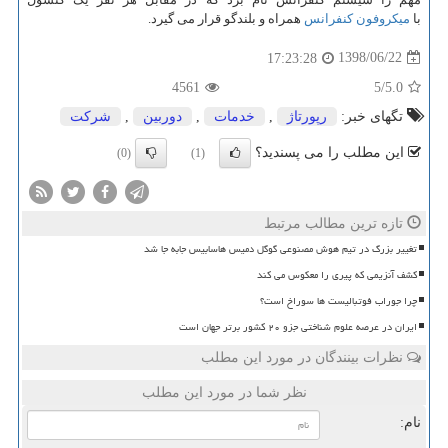
با
میکروفون کنفرانس
همراه و بلندگو قرار می گیرد.
1398/06/22
17:23:28
4561
/5
5.0
تگهای خبر:
رپورتاژ
,
خدمات
,
دوربین
,
شركت
این مطلب را می پسندید؟
(0)
(1)
تازه ترین مطالب مرتبط
تغییر بزرگ در تیم هوش مصنوعی گوگل دمیس هاسابیس جابه جا شد
کشف آنزیمی که پیری را معکوس می کند
چرا جوراب فوتبالیست ها سوراخ است؟
ایران در عرصه علوم شناختی جزو ۲۰ کشور برتر جهان است
نظرات بینندگان در مورد این مطلب
نظر شما در مورد این مطلب
نام: