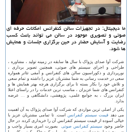
ما دیجیتال: در تجهیزات سالن كنفرانس امكانات حرفه ای
صوتی و تصویری موجود در سالن می تواند باعث كسب
رضایت و آسایش حضار در حین برگزاری جلسات و همایش
ها شود.
شرکت آوا صدای پژواک با سال ها سابقه در زمینه تولید ، مشاوره ،
طراحی و اجرای سیستم های صوتی، همچنین تصویر برداری ،
نورپردازی و دکوراسیون سالن های کنفرانس و آمفی تئاتر همواره
سعی در خدمت رسانی به شما مشتریان عزیز را داشته و تمام سعی
و تلاش خود را بکار بسته تا برای برگزاری هرچه بهتر همایش ها و
کنفرانس های شما عزیزان ، مناسب ترین خدمات را در راستای اعتلا
ایران بزرگ ، به جوامع علمی، پژوهشی، دانشگاهی و … عرضه
بدارد.
یکی از اصلی ترین مواردی که شرکت آوا صدای پژواک به آن اهمیت
می دهد
قیمت سیستم کنفرانس
است. تا تمامی مشتریان عزیز با
خیالی آسوده از قیمت سیستم کنفرانس آن را خریداری کرده. در حال
حاضر وجود
سیستم کنفرانس صوتی
بصورت امری بسیار واجب و
ضرروی تبدیل شده است و در سرتاسر این کره خاکی کمتر مکانی را