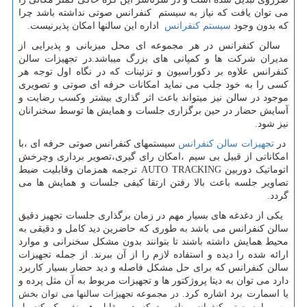
می توان یافت که نیاز به سیستم کنفرانس صوتی نداشته باشد چرا
که بدون وجود
سیستم کنفرانس
اداره این سالنها امکان پذیرنیست.
سالن کنفرانس در هر مجموعه ای محل میزبانی و پذیرایی از
مدیران شرکت ها و کمپانی های بزرگ میباشد.در تجهیزات سالن
کنفرانس علاوه بر دکوراسیون و تزئینات که در نگاه اول توجه هر
کسی را به خود جلب می نماید امکانات حرفه ای صوتی و تصویری
موجود در سالن نیز میتواند باعث اثر گذاری بیشتر وکسب رضایت و
آسایش حضار در حین برگزاری جلسات و همایش ها توسط سخنرانان
نیز شود.
در
تجهیزات سالن کنفرانس
سیستمهای کنفرانس صوتی حرفه ای ،با
امکاناتی از قبیل بی سیم ،امکان رای گیری،تصویر برداری وچرخش
اتوماتیک دوربین AUTO TRACKING ترجمه همزمان وقابلیت ضبط
تصاویر جلسه باعث بالا رفتن ارتقا کیفی جلسات و همایش ها می
گردد.
یکی از دغدغه های بسیار مهم در زمان برگذاری جلسات تجهیز دقیق
سالن کنفرانس می باشد به طوری که حاضرین دید کامل و دقیقی به
محیط همایش داشته باشند تا بتوانند بدون مشکل سخنرانی و موارد
ارائه شده را دیده و استفاده لازم را از آن ببرند. از جمله تجهیزات
سالن کنفرانس که برای حل مشکل فاصله و دید حضار بسیار کاربرد
دارد می توان به دیتا پروژکتور ها و تجهیزات مربوط به آن مثل پرده و
یا اسمارت برد اشاره کرد.
در مجموعه تجهیزات سالنها می توان بخش
مهم را سیستم کنفرانس نام برد که در مقابل هر نفر یک کنسول