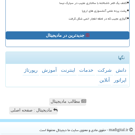
کشف یک قمر ناشناخته با ساختاری عجیب در سیارک نیسا
پشت پرده علمی آتشسوزی های اروپا
آلیاژی عجیب که در لحظه انفجار اتمی شکل گرفت
جدیدترین در مادیجیتال
تگها
دانش
شركت
خدمات
اینترنت
آموزش
رپورتاژ
اپراتور
آنلاین
مطالب مادیجیتال
مادیجیتال : صفحه اصلی
madigital.ir - حقوق مادی و معنوی سایت ما دیجیتال محفوظ است