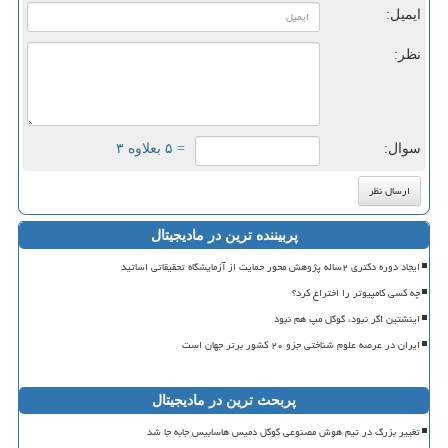
ایمیل:
نظر:
سوال:
= ۵ بعلاوه ۳
پربیننده ترین در مادیجیتال
ایجاد دوره دکتری ۲ساله پژوهش محور حمایت از آزمایشگاه تحقیقاتی اساتید
چه کسی کامپیوتر را اختراع کرد؟
اینشتین اگر نبود، گوگل مپ هم نبود
ایران در عرصه علوم شناختی جزو ۲۰ کشور برتر جهان است
پربحث ترین در مادیجیتال
تغییر بزرگ در تیم هوش مصنوعی گوگل دمیس هاسابیس جابه جا شد