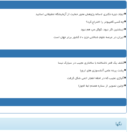
ایجاد دوره دکتری ۲ساله پژوهش محور حمایت از آزمایشگاه تحقیقاتی اساتید
چه کسی کامپیوتر را اختراع کرد؟
اینشتین اگر نبود، گوگل مپ هم نبود
ایران در عرصه علوم شناختی جزو ۲۰ کشور برتر جهان است
کشف یک قمر ناشناخته با ساختاری عجیب در سیارک نیسا
پشت پرده علمی آتشسوزی های اروپا
آلیاژی عجیب که در لحظه انفجار اتمی شکل گرفت
اولین تصویر از ستاره همدم ابط الجوزا
تگها