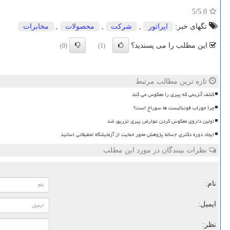
/5
5.0
تگهای خبر:
اپراتور
,
شركت
,
محصولات
,
مخابرات
این مطلب را می پسندید؟
(0)
(1)
تازه ترین مطالب مرتبط
کشف آنزیمی که پیری را معکوس می کند
چرا جوراب فوتبالیست ها سوراخ است؟
اولین داروی معکوس کردن عوارض پیری تزریق شد
ایجاد دوره دکتری ۲ساله پژوهش محور حمایت از آزمایشگاه تحقیقاتی اساتید
نظرات بینندگان در مورد این مطلب
نام:
ایمیل:
نظر: