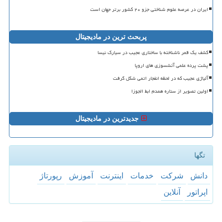
ایران در عرصه علوم شناختی جزو ۲۰ کشور برتر جهان است
پربحث ترین در مادیجیتال
کشف یک قمر ناشناخته با ساختاری عجیب در سیارک نیسا
پشت پرده علمی آتشسوزی های اروپا
آلیاژی عجیب که در لحظه انفجار اتمی شکل گرفت
اولین تصویر از ستاره همدم ابط الجوزا
جدیدترین در مادیجیتال
تگها
دانش
شركت
خدمات
اینترنت
آموزش
رپورتاژ
اپراتور
آنلاین