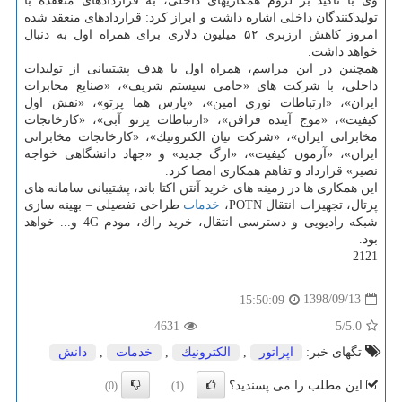
وی با تاكید بر لزوم همكاریهای داخلی، به قراردادهای منعقده با
تولیدكنندگان داخلی اشاره داشت و ابراز كرد: قراردادهای منعقد شده
امروز كاهش ارزبری ۵۲ میلیون دلاری برای همراه اول به دنبال
خواهد داشت.
همچنین در این مراسم، همراه اول با هدف پشتیبانی از تولیدات
داخلی، با شركت های «حامی سیستم شریف»، «صنایع مخابرات
ایران»، «ارتباطات نوری امین»، «پارس هما پرتو»، «نقش اول
كیفیت»، «موج آینده فرافن»، «ارتباطات پرتو آبی»، «كارخانجات
مخابراتی ایران»، «شركت نیان الكترونیك»، «كارخانجات مخابراتی
ایران»، «آزمون كیفیت»، «ارگ جدید» و «جهاد دانشگاهی خواجه
نصیر» قرارداد و تفاهم همكاری امضا كرد.
این همكاری ها در زمینه های خرید آنتن اكتا باند، پشتیبانی سامانه های
پرتال، تجهیزات انتقال POTN،
خدمات
طراحی تفصیلی – بهینه سازی
شبكه رادیویی و دسترسی انتقال، خرید راك، مودم 4G و... خواهد
بود.
2121
1398/09/13
15:50:09
4631
/5
5.0
تگهای خبر:
اپراتور
,
الكترونیك
,
خدمات
,
دانش
این مطلب را می پسندید؟
(0)
(1)