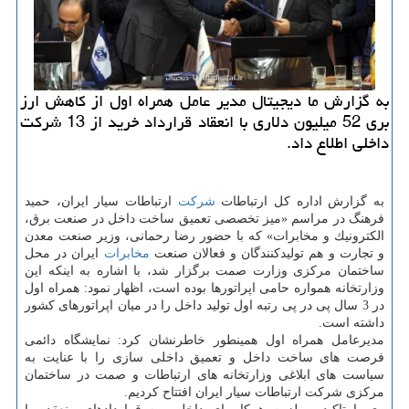
به گزارش ما دیجیتال مدیر عامل همراه اول از كاهش ارز
بری 52 میلیون دلاری با انعقاد قرارداد خرید از 13 شركت
داخلی اطلاع داد.
به گزارش اداره كل ارتباطات
شركت
ارتباطات سیار ایران، حمید
فرهنگ در مراسم «میز تخصصی تعمیق ساخت داخل در صنعت برق،
الكترونیك و مخابرات» كه با حضور رضا رحمانی، وزیر صنعت معدن
و تجارت و هم تولیدكنندگان و فعالان صنعت
مخابرات
ایران در محل
ساختمان مركزی وزارت صمت برگزار شد، با اشاره به اینكه این
وزارتخانه همواره حامی اپراتورها بوده است، اظهار نمود: همراه اول
در 3 سال پی در پی رتبه اول تولید داخل را در میان اپراتورهای كشور
داشته است.
مدیرعامل همراه اول همینطور خاطرنشان كرد: نمایشگاه دائمی
فرصت های ساخت داخل و تعمیق داخلی سازی را با عنایت به
سیاست های ابلاغی وزارتخانه های ارتباطات و صمت در ساختمان
مركزی شركت ارتباطات سیار ایران افتتاح كردیم.