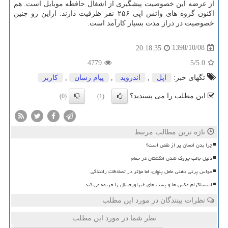
از عرضه این خصوصیت پیشگیری از اشغال حافظه موبایل است. هم
اكنون گروه های واتس اپی ۲۵۶ نفر ظرفیت دارند. ازاین رو چنین
خصوصیت در دراز مدت بسیار كارآمد است.
1398/10/08
20:18:35
4779
/5
5.0
تگهای خبر:
اپل
,
اندروید
,
پیام رسان
,
كاربر
این مطلب را می پسندید؟
(0)
(1)
تازه ترین مطالب مرتبط
چرا بدن انسان پر از نقص است؟
دلیل جالب چروک شدن انگشتان در حمام
حواس پرتی ذهنی عامل پنهان، اما مؤثر در تصادفات رانندگی
اینستاگرام عکس ها و پست های غیراورجینال را جریمه می کند
نظرات بینندگان در مورد این مطلب
نظر شما در مورد این مطلب