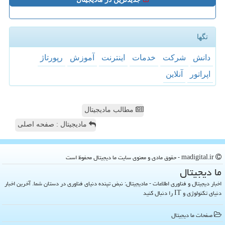
تگها
دانش
شركت
خدمات
اینترنت
آموزش
رپورتاژ
اپراتور
آنلاین
مطالب مادیجیتال
مادیجیتال : صفحه اصلی
madigital.ir - حقوق مادی و معنوی سایت ما دیجیتال محفوظ است
ما دیجیتال
اخبار دیجیتال و فناوری اطلاعات - مادیجیتال: نبض تپنده دنیای فناوری در دستان شما. آخرین اخبار
دنیای تکنولوژی و IT را دنبال کنید
صفحات ما دیجیتال