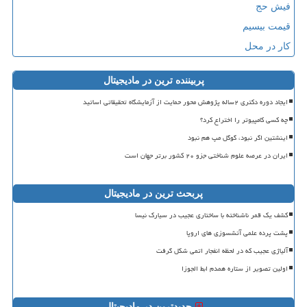
فیش حج
قیمت بیسیم
کار در محل
پربیننده ترین در مادیجیتال
ایجاد دوره دکتری ۲ساله پژوهش محور حمایت از آزمایشگاه تحقیقاتی اساتید
چه کسی کامپیوتر را اختراع کرد؟
اینشتین اگر نبود، گوگل مپ هم نبود
ایران در عرصه علوم شناختی جزو ۲۰ کشور برتر جهان است
پربحث ترین در مادیجیتال
کشف یک قمر ناشناخته با ساختاری عجیب در سیارک نیسا
پشت پرده علمی آتشسوزی های اروپا
آلیاژی عجیب که در لحظه انفجار اتمی شکل گرفت
اولین تصویر از ستاره همدم ابط الجوزا
جدیدترین در مادیجیتال