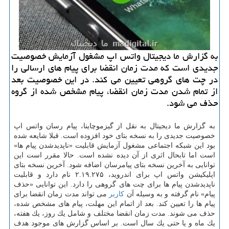
به گزارش ما دیجیتال واتس اپ مشغول آزمایش خصوصیت
جدیدی است كه مدت زمان انقضا برای پیام های ارسالی را
در چت های گروهی تعیین می كند. در این خصوصیت بعد
از تمام شدن مدت زمان انقضا، پیام مشخص شده از گروه
حذف می شود.
به گزارش ما دیجیتال به نقل از گیزموچاینا، پیام رسان واتس اپ
خصوصیت جدیدی را به نسخه بتای خود افزوده است. قبلا شایعه شده
بود این شبكه اجتماعی مشغول آزمایش قابلیت «ناپدیدشدن پیام ها»
است اما تابحال اثری از آن دیده نشده است. حالا مقرر است این
توانایی به آخرین نسخه بتای پیامرسان اضافه شود. آخرین نسخه بتای
اپلیكیشن واتس اپ برای اندروید، ۲.۱۹.۲۷۵ نام دارد و قابلیت
ناپدیدشدن پیام ها برای چت های گروهی را دارد. این توانایی «حذف
پیام» نام گرفته و به وسیله آن
كاربر
می تواند مدت زمان انقضا برای
پیام ها را تعیین كند. بعد از اتمام این مهلت، پیام های مشخص شده،
حذف می شوند. مدت زمان انقضا مختلف و شامل یك روز، یك هفته،
یك ماه و یا حتی یك سال است. بر اساس گزارش های موجود هدف