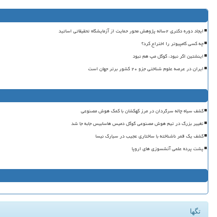
ایجاد دوره دکتری ۲ساله پژوهش محور حمایت از آزمایشگاه تحقیقاتی اساتید
چه کسی کامپیوتر را اختراع کرد؟
اینشتین اگر نبود، گوگل مپ هم نبود
ایران در عرصه علوم شناختی جزو ۲۰ کشور برتر جهان است
کشف سیاه چاله سرگردان در مرز کهکشان با کمک هوش مصنوعی
تغییر بزرگ در تیم هوش مصنوعی گوگل دمیس هاسابیس جابه جا شد
کشف یک قمر ناشناخته با ساختاری عجیب در سیارک نیسا
پشت پرده علمی آتشسوزی های اروپا
تگها