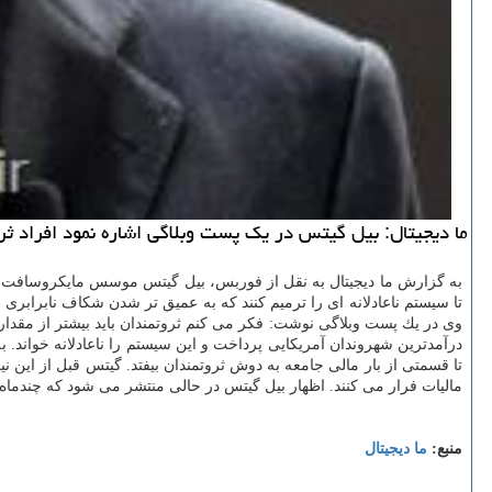
ما دیجیتال: بیل گیتس در یك پست وبلاگی اشاره نمود افراد ثرو
به گزارش ما دیجیتال به نقل از فوربس، بیل گیتس موسس مایكروسافت و دومی
تا سیستم ناعادلانه ای را ترمیم كنند كه به عمیق تر شدن شكاف نابرابری
وی در یك پست وبلاگی نوشت: فكر می كنم ثروتمندان باید بیشتر از مقدار
درآمدترین شهروندان آمریكایی پرداخت و این سیستم را ناعادلانه خواند. ب
تا قسمتی از بار مالی جامعه به دوش ثروتمندان بیفتد. گیتس قبل از این 
مالیات فرار می كنند. اظهار بیل گیتس در حالی منتشر می شود كه چندماه قبل الیزابت وارن نم
منبع:
ما دیجیتال