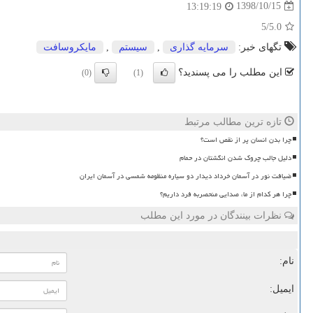
1398/10/15
13:19:19
/5
5.0
تگهای خبر:
سرمایه گذاری
,
سیستم
,
مایكروسافت
این مطلب را می پسندید؟
(0)
(1)
تازه ترین مطالب مرتبط
چرا بدن انسان پر از نقص است؟
دلیل جالب چروک شدن انگشتان در حمام
ضیافت نور در آسمان خرداد دیدار دو سیاره منظومه شمسی در آسمان ایران
چرا هر کدام از ما، صدایی منحصربه فرد داریم؟
نظرات بینندگان در مورد این مطلب
نام:
ایمیل: