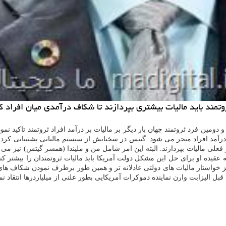
تمند باید مالیات بیشتری بپردازند تا شكاف درآمدی میان افراد ك
ن فرد ثروتمند جهان بار دیگر بر مالیات بر درآمد افراد ثروتمند تاكید نمود. 
 درآمد افراد منجر می شود. گیتس در سخنانش از سیستم مالیاتی پشتیبانی كرد ك
 فعلی مالیات بپردازند. البته این امر شامل من و ملیندا (همسر گیتس) نیز م
ه عقیده او برای حل این مشكل دولت آمریكا باید مالیات ثروتمندان را بیشتر كن
نیز خواستار مالیات های دولتی عادلانه تر و همین طور برطرف نمودن شكاف های
اینده دموكرات آمریكایی بطور علنی از میلیاردرها انتقاد نمود و خواستار ۶ درصد مالیات بر ثروت ا