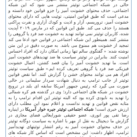
حالی در شبكه اجتماعی توئیتر منتشر می شود كه این شبكه
اجتماعی، حذف محتوای خشونت آمیز را جزو قوانین خود دانسته و
مدعی است كه طبق قوانین امنیتی، توئیت هایی كه دارای محتوای
خشونت آمیز، تروریسم، آزار و اذیت و كودك آزاری و نفرت پراكنی
هستند را حذف می كند. طبق این قوانین كه در مارس ۲۰۱۹ آپدیت
شده، كاربران توئیتر نمی توانند تهدید به خشونت ضد فرد یا گروهی را
منتشر كنند. همینطور این شبكه اجتماعی در قوانین خود ادعا می كند
تمجید از خشونت هم ممنوع می باشد. به صورت دقیق در این متن
نوشته شده: « گفتگوی سالم تنها زمانی امكان دارد كه افراد احساس
امنیت كنند. بنابراین در توئیتر سیاست ها ضد تهدیدهای خشونت آمیز
است. ما تهدید خشونت آمیز را بیان قصد كشتن، اعمال خشونت
فیزیكی ضد فرد یا گروهی تعریف كرده ایم.» طبق سیاست توئیتر
افراد هم می توانند محتوای خشن را گزارش كنند. اما نقض قوانین
توئیتر از جانب ترامپ به دنبال شهادت سردار سلیمانی در حالی
صورت می گیرد كه رئیس جمهور آمریكا سابقه ای بلند در ترویج
خشونت در شبكه های اجتماعی دارد؛ وی در گذشته هم كره شمالی
را تهدید به نابودی كرده بود كه البته توئیتر این اقدام ترامپ را به
مثابه نقض قوانین و تهدید ندانست و اعلام نمود این مطلب دارای
ارزش خبری است!
شبكه اجتماعی توئیتر جیره خوار آمریكا
در اینباره
رضا تقی پور انوری، عضو حقیقی شورایعالی فضای مجازی در
گزارش ما دیجیتال به نقل از مهر با اشاره به سیاست دوگانه توئیتر
در حذف محتوای خشونت آمیز به رغم انتشار توئیتهای تهدیدآمیز
ترامپ، اظهار داشت: این مشخص است كه اساس كار شبكه های