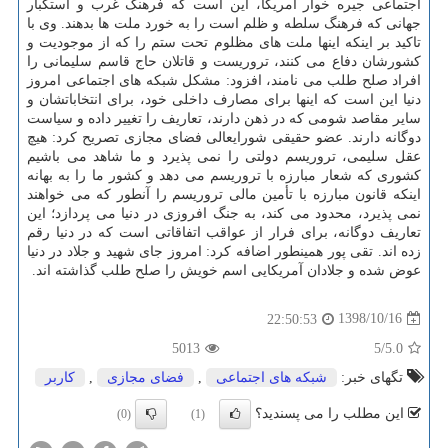
اجتماعی جیره خوار آمریكا، این است كه فرهنگ غرب و استكبار
جهانی كه فرهنگ سلطه و ظلم است را به خورد ملت ها بدهند. وی با
تاكید بر اینكه اینها ملت های مظلوم تحت ستم را كه از موجودیت و
كشورشان دفاع می كنند، تروریست و قاتلان حاج قاسم سلیمانی را
افراد صلح طلب می نامند، افزود: مشكل شبكه های اجتماعی امروز
دنیا این است كه اینها برای مصارف داخلی خود، برای انتخاباتشان و
سایر مقاصد شومی كه در ذهن دارند، تعاریف را تغییر داده و سیاست
دوگانه دارند. عضو حقیقی شورایعالی فضای مجازی تصریح كرد: هیچ
عقل سلیمی، تروریسم دولتی را نمی پذیرد و ما شاهد می باشیم
كشوری كه شعار مبارزه با تروریسم می دهد و كشور ما را به بهانه
اینكه قانون مبارزه با تأمین مالی تروریسم را آنطور كه می خواهند
نمی پذیرد، محدود می كند، به جنگ افروزی در دنیا می پردازد؛ این
تعاریف دوگانه، برای فرار از عواقب اتفاقاتی است كه در دنیا رقم
زده اند. تقی پور همینطور اضافه كرد: امروز جای شهید و جلاد در دنیا
عوض شده و جلادان آمریكایی اسم خویش را صلح طلب گذاشته اند.
1398/10/16
22:50:53
5013
/5
5.0
تگهای خبر:
شبكه های اجتماعی
,
فضای مجازی
,
كاربر
این مطلب را می پسندید؟
(0)
(1)