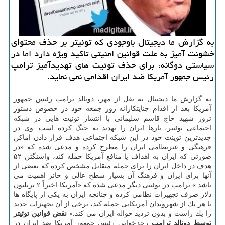
به گزارش ما دیجیتال باوجودی كه توئیتر بر حذف محتوای
خشونت آمیز به علت قوانین امنیتی تاكید ویژه دارد اما در
سیاستی دوگانه، برای حذف توئیت های تهدیدآمیز ترامپ
رئیس جمهور آمریكا ضد ایران اقدامی نمی نماید.
به گزارش ما دیجیتال به نقل از مهر، دونالد ترامپ رئیس جمهور
آمریكا بعد از اقدام جنایتكارانه روز جمعه خود در خصوص دستور
ترور شهید حاج قاسم سلیمانی با انتشار توئیت هایی در شبكه
اجتماعی توئیتر، بارها ایران را تهدید به جنگ كرده است. وی در
جدیدترین تویئت خود در این شبكه اجتماعی هدف قرار دادن اماكن
فرهنگی و غیرنظامی ایران را مطرح كرده و مدعی شده كه «در
صورتی كه ایران به اهداف یا منافع آمریكا حمله كند، واشنگتن ۵۲
هدف در داخل ایران را برای حمله متقابل مشخص كرده كه بعضی از
آنها برای ایران و فرهنگ آن بسیار سطح عالی و حائز اهمیت می
باشد.» ترامپ در توئیتی دیگر مدعی شده كه «آمریكا اخیراً ۲ تریلیون
دلار صرف تجهیزات نظامی كرده و چنانچه ایران به یكی از پایگاه ها
یا هر یك از شهروندان آمریكایی حمله كند، برخی از آن تجهیزات جدید
را یك راست و بدون تردید حواله ایران می كند.»
نقض قوانین توئیتر
توسط دونالد ترامپ
رجزخوانی رئیس جمهور آمریكا ضد ایران در