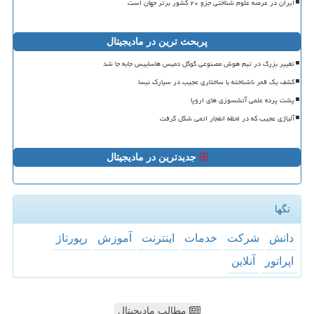
ایران در عرصه علوم شناختی جزو ۲۰ کشور برتر جهان است
پربحث ترین در مادیجیتال
تغییر بزرگ در تیم هوش مصنوعی گوگل دمیس هاسابیس جابه جا شد
کشف یک قمر ناشناخته با ساختاری عجیب در سیارک نیسا
پشت پرده علمی آتشسوزی های اروپا
آلیاژی عجیب که در لحظه انفجار اتمی شکل گرفت
جدیدترین در مادیجیتال
تگها
دانش
شركت
خدمات
اینترنت
آموزش
رپورتاژ
اپراتور
آنلاین
مطالب مادیجیتال