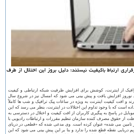
ف قادر به برقراری ارتباط باکیفیت نیستند؛ دلیل بروز این اختلال از طرف
ترافیک از اینترنت، کوشش برای افزایش ظرفیت شبکه ارتباطی و کیفیت
ی نوروز افزایش یافت و پیش بینی می شود که امسال نیز در شروع سال
ارند و افت کیفیت اینترنت به ویژه در ساعات پیک ترافیک و شب ها کاملاً
ده است که با وجود تداوم این اختلالات در اینترنت، بنظر می رسد که این
موبایل در پاسخ به پیگیری کاربران از افت کیفیت و اختلال در دسترسی به
فاظت از حقوق مصرف کننده سازمان تنظیم مقررات و ارتباطات رادیویی با
طعی مسیر ارتباطات بین الملل زیرساخت ایران (حدود ۸۵۰ گیگ ظرفیت) که بوسیله قطر تامین می شده» عنوان کرده است. وی مدعی شده که «قطعی در دریای
ناتو امکان ورود به حریم دریایی نقطه قطع شده را ندارد و بنا بر این پیش بینی می شود که این