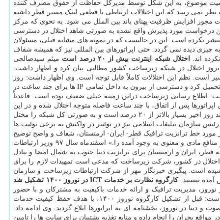
 از اینکه اعلام این خبر باتوجه به اهمیت موضوع، به این شکل توسط مدیرکل حفاظت از حقوق مصرف کننده
 نظر نمی رسد که این اختلالات ارتباطی با قطعی لینک مسیر قطر داشته
 مجوز افزایش ظرفیت پهنای باند بین الملل می شود. به نحوی که مرکز
 این درخواست مورد پذیرش واقع نشده به صورتی شاهد اختلال در دسترسی
تشر نکرده است. این در حالیست که در نمونه های مشابه قبلی، مسئولان
چیزی دیده نمی گردد. حتی اپراتورهای بین المللی نیز که همیشه شفاف
کرده اند.
اختلال شبکه اینترنت بیش از ۲۰ درصد است
میثم سیدصالحی
ر مهر، در مورد بروز اختلال در شبکه زیرساخت کشور مطالبی بیان کرد و اظهار داشت:
ر است. نظم این اختلالات کاملاً قابل توجه است. وی اظهار داشت: روز
گذشته نیز یک حمله سراسری در شبکه به وجود آمد که برای خروج اطلاعات سایت هایی که دارای کاربر بالایی بودند، فشار زیادی را به شبکه اپراتورها تحمیل کرد و دسترسی از بیرون به داخل تمامی IP ها برای چند ساعت در
ت: اطلاع رسانی زیرساخت دراین زمینه خیلی ضعیف بوده است. قاعدتاً
پراتورها پس از اتفاق، با چند ساعت فاصله متوجه اختلال شده و در این
چند ساعت مشترکان گرفتار لطمه می شوند. وی در پاسخ به این پرسش که آیا تنها ۲۰ درصد شبکه مبتلا به اختلال شده است اظهار داشت: اختلال در چند روز اخیر بسیار بالاتر از ۲۰ درصد است و به صورتی کل شبکه را مختل
ئیس سازمان تبلیغات اسلامی نیز در توئیتر در واکنش به برخی توئیت ها
ر مورد خط ترانزیت ترافیک قطر- ایران- ارمنستان، شفاف و واضح توضیح
داده شود. اضافه کنید جزئیات سی دی ان فیسبوک (اینستاگرام و واتس اپ) در ارمنستان (یوکام) را و نسبت آن با توافقات مربوط به این خط ترانزیت و منافع مادی و معنوی به وجود آمده را.» اسفندماه سال ۹۷ وزیر ارتباطات
به قطر، ایران و ارمنستان برای ترانزیت دیتا جنوب به شمال امضا و تبادل
ز اختلال در کشور، شرکت زیرساخت که مدعی است تمهیدات لازم را برای
یشیده است. پیگیری خبرنگار مهر از شرکت ارتباطات زیرساخت و سازمان
 آمده نیستند.
کارگروه نظارت بر خدمات ICT در نوروز ۱۴۰۰ تشکیل شد
 خدمات ICT در نوروز ۱۴۰۰ با هدف حفظ و ارتقای کیفیت خدمات در نوروز، مدیریت ترافیک و ارائه خدمات باکیفیت به مشترکان و با حضور
و اپراتورهای اینترنت و موبایل آگاهی داده است. مجید حقی معاون رگولاتوری در این زمینه گفته است: قبل از تشکیل کارگروه نوروز ۱۴۰۰، با هدف حفظ کیفیت خدمات
 دیتا در نوروز، بخشنامه ای به اپراتورها ابلاغ گردید. وی ادامه داد:
واقع بحران را انجام داده و منابع تغذیه پشتیبان برای سایت ها را تامین