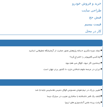
خرید و فروش خودرو
طراحی سایت
فیش حج
قیمت بیسیم
کار در محل
ایجاد دوره دکتری ۲ساله پژوهش محور حمایت از آزمایشگاه تحقیقاتی اساتید
چه کسی کامپیوتر را اختراع کرد؟
اینشتین اگر نبود، گوگل مپ هم نبود
ایران در عرصه علوم شناختی جزو ۲۰ کشور برتر جهان است
تغییر بزرگ در تیم هوش مصنوعی گوگل دمیس هاسابیس جابه جا شد
کشف یک قمر ناشناخته با ساختاری عجیب در سیارک نیسا
پشت پرده علمی آتشسوزی های اروپا