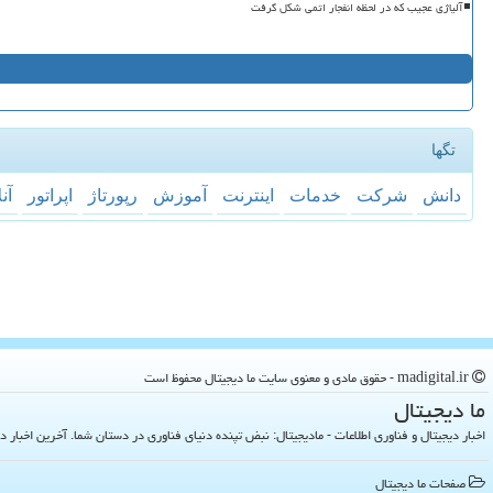
آلیاژی عجیب که در لحظه انفجار اتمی شکل گرفت
تگها
دانش
شركت
خدمات
اینترنت
آموزش
رپورتاژ
اپراتور
آن
madigital.ir - حقوق مادی و معنوی سایت ما دیجیتال محفوظ است
ما دیجیتال
اخبار دیجیتال و فناوری اطلاعات - مادیجیتال: نبض تپنده دنیای فناوری در دستان شما. آخرین اخبار دنیای تکنولوژی 
صفحات ما دیجیتال