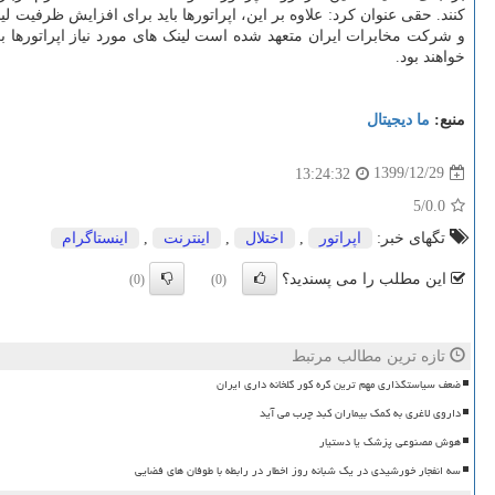
کنند. حقی عنوان کرد: علاوه بر این، اپراتورها باید برای افزایش ظرفیت ل
و شرکت مخابرات ایران متعهد شده است لینک های مورد نیاز اپراتورها بر
خواهند بود.
منبع:
ما دیجیتال
1399/12/29
13:24:32
/5
0.0
تگهای خبر:
اپراتور
,
اختلال
,
اینترنت
,
اینستاگرام
این مطلب را می پسندید؟
(0)
(0)
تازه ترین مطالب مرتبط
ضعف سیاستگذاری مهم ترین گره کور گلخانه داری ایران
داروی لاغری به کمک بیماران کبد چرب می آید
هوش مصنوعی پزشک یا دستیار
سه انفجار خورشیدی در یک شبانه روز اخطار در رابطه با طوفان های فضایی