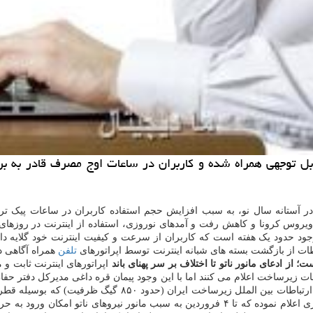
99 سرعت اینترنت با کندی قابل توجهی همراه شده و کاربران در ساعات اوج مصر
 در آستانه سال نو، به سبب افزایش حجم استفاده کاربران در ساعات پیک 
ویروس کرونا و کاهش رفت و آمدهای نوروزی، استفاده از اینترنت در روزها
ین وجود حدود یک هفته است که کاربران از سرعت و کیفیت اینترنت خود گلایه د
ات از بازگشت بسته های شبانه اینترنت توسط اپراتورهای
تلفن
همراه آگاهی دا
؛ از ادعای مانور ناتو تا اختلاف بر سر پهنای باند
اپراتورهای اینترنت ثابت و 
اطات زیرساخت اعلام می کنند اما با این وجود پیمان قره داغی مدیرکل دفتر ح
تکذیب این اعمال محدودیت، دلیل اختلالات اخیر اینترنت را «ق
بالادست شرکت قطری اعلام نموده که تا ۴ فروردین به سبب مانور نیروهای 