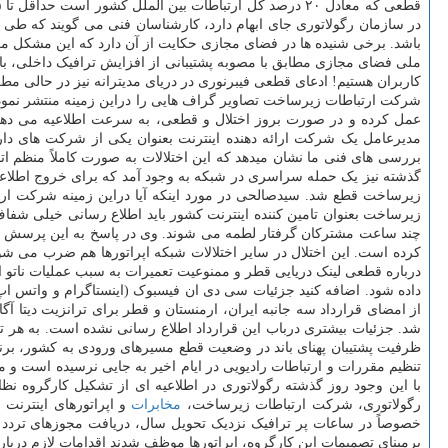
در سازمان رگولاتوری جای ابهام دارد، کارشناسان فنی می گویند که طی 
باشد. برخی شنیده ها در فضای مجازی حکایت از آن دارد که این مشکل م
ملی فضای مجازی مطابق با مصوبه پشتیبانی از افزایش ترافیک داخلی، با
کاربران هستیم! ادعای قطعی فیبرنوری در دریای مدیترانه نیز در حالی 
شرکت ارتباطات زیرساخت تصاویر گراف هایی را دراین زمینه منتشر نمود
عمل کرده و در صورت بروز اختلال و قطعی، به سرعت اطلاعیه می دهند 
مدیرعامل یک شرکت ارائه دهنده اینترنت بعنوان یکی از شرکت های دار
بررسی های فنی ما نشان میدهد که این اختلالات به صورت کاملاً منظم ا
زیرساخت قطع شد. سیدصالحی در مورد اینکه آیا دراین زمینه شرکت ارت
زیرساخت بعنوان تامین کننده اینترنت کشور باید اطلاع رسانی خیلی شفاف
کرده است. این اختلال در سایر اختلالات شبکه اپراتورها هم ضرب می شود
درباره قطعی لینک دریایی قطر و ممنوعیت تعمیرات به سبب عملیات ناتو 
از امضای قرارداد سه جانبه ایران، ارمنستان و قطر برای ترانزیت دیتا آگا
شد. جزئیات بیشتری درباب این قرارداد اطلاع رسانی نشده است. به هر 
ظرفیت پشتیبان پهنای باند در وضعیت قطع مسیرهای ورودی به کشور، برن
تنظیم مقررات و ارتباطات رادیویی در ایام اخیر به جایی نرسیده است و
رگولاتوری، شرکت ارتباطات زیرساخت،
مخابرات
خصوصاً در ساعات پر ترافیک نزدیک تحویل سال، دریافت مجوزهای تردد برای
برمبنای تصمیمات این کارگروه، اپراتورها موظف شدند اقدامات لازم درباره 