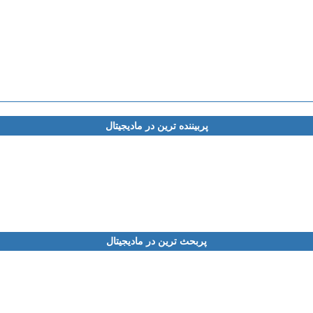
پربیننده ترین در مادیجیتال
پربحث ترین در مادیجیتال