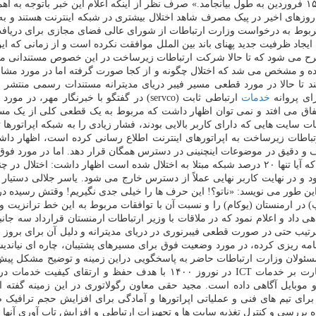
قطعی که معادل ۲۰ درصد کل ارتباطات بین الملل کشور است حداقل تا ۱۵ فروردین به طول بیانجامد.» صرف نظر
روزهای اخیر در پیک مصرف شاهد اختلال بیشتری در شبکه اینترنت هستند و به
ربوط به درخواست وزارت ارتباطات از شورای عالی فضای مجازی برای دریافت
 ایجاد ظرفیت جدید پهنای باند بین الملل موافقت نکرده است و از زمانی که
مطرح می شود که تا حالا شرکت ارتباطات زیرساخت در این خصوص مستندانی من
ه و مشخص می شد که اختلال چگونه و از کجا صورت گرفته اما در مورد مشابه 
تا حالا در مورد قطعی مسیر فیبر دریای مدیترانه مستندات رسمی منتشر ن
ای پروانه
خدمات
ارتباطی ثابت (servco) در گفتگو با خبرنگا
تفاق می افتد و نمی توان اظهار داشت که مربوط به یک قطعی کلی از یک مسی
باطات زیرساخت به اپراتورهای اینترنت اطلاع رسانی کرده است، اظهار داش
 و دقیق در موضوعات اینچنینی در دسترس همگان قرار دهد. اما در مورد فوق ا
 و در نهایت کاربر نهایی عملاً از دسترس خارج می شود. یاسر جلالی دستیار ر
این طور می نویسد: «ناتو؟! این حرف ها را خیلی جدی نگیریم! وقتش رسیده د
هی داد و اعلام نمود که در ملاقات با وزیر ارتباطات ارمنستان قرارداد سه جان
ترتیب حتی در صورت قطعی فیبرنوری در دریای مدیترانه و دلیل آن برای برو
امه ریزی کرده، در مورد وضعیت فوق برای مسیرهای پشتیبان، چاره ای نیاند
 مسئولان وزارت ارتباطات حاضر به پاسخگویی دراین زمینه و توضیح مشکل پیش
با این وجود روز گذشته رگولاتوری در اطلاعیه ای از تشکیل کارگروه نظارت بر
 تیم های فنی و عملیاتی اپراتورها و آمادگی برای افزایش حجم ترافیک صوت و
بررسی و کنترل تغذیه سایت ها و تجهیزات ارتباطی و افزایش تاب آوری آنها در م