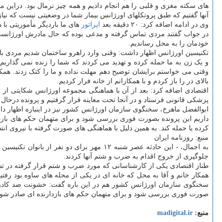
آنها گفتیم که طبق پروتکلهای اورژانس بیمار شما در وضعیتی نیست که نیاز 
وی در ادامه اضافه کرد: ۲۰ دقیقه بعد
اپراتور
در جواب گفتند مردی تماس گرفته و مدعی بوده که حال مادرش اورژانسی ا
خودمان را به محل رساندیم.
تکنیسین اورژانس اظهار داشت: وقتی وارد راهرو ساختمان شدیم مردی با 
و یک زن به ما حمله کرده و تهدید می کردند که شما را زنده نمی گذاریم،
وقتی می خواستم برایشان توضیح دهم مهلت نداده و ما را کتک زدند. همکار آ
بالای در را باز کردم و با همکارانم از خانه فرار کردیم.
اقتصادی اضافه کرد: بعد از آن با هماهنگی مجموعه اورژانس شکایتی از خ
پزشکی قانونی فرستاد و در آنجا تحت معاینه قرار گرفتیم و پرونده درحا
ابوالفضل ماهرخ، سخنگوی سازمان اورژانس کشور نیز در اینباره اظهار د
داریم این پرونده بصورت فوری بررسی شود و برای متهمان حکم های بازدا
کرده یا حمله کند. به همین دلیل با هماهنگی های صورت گرفته با نیروی ا
منبع: روزنامه ایران
به اجمال، - این حادثه عصر شنبه ۱۲ مهر برا
جلوگیری از خروج اقدام به ضرب و شتم آنها کردند.
طناز اقتصادی یکی از کارشناسانی که مورد ضرب و شتم قرار گرفته در تشر
همکار خانم و آقا به محل که خانه ای در یکی از محله های ساوه بود رفت
سخنگوی سازمان اورژانس کشور هم در این باره گفت: خشونت ضد کادر در
صورت فوری بررسی شود و برای متهمان حکم های بازدارنده ای صادر شود تا
منبع:
madigital.ir