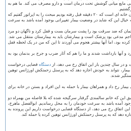
 بود. دراین میان دختر بیمار به ما اظهار داشت که مادرش از ۱۰ روز پیش به خاطر جابه جایی مایع میانی گوشش تحت درمان است و دارو مصرف می کند. ما هم به
رگشتیم.
های ما باردیگر مأموریتی با همان مبحث به ما محول کردند. وقتی نشانی را چک کردیم متوجه شدیم که همان خانه ای است که ۲۰ دقیقه قبل رفته بودیم مبحث را به اپراتور گفتیم که
خیال این که شاید در وضعیت بیمار تغییراتی بوجود آمده باشد به سرعت
ارتمان که ضد سرقت بود را پشت سرمان بست و قفل کرد و ناگهان دو مرد
 مهاجم مدعی بود پزشک است و بیمارشان باید به بیمارستان منتقل می شد.
 کرده بود، اما آنها بیشتر هجوم می آوردند تا این که من در یک لحظه قفل
و آنها بازداشت شدند و ما را هم که آثار ضرب و جرح بر بدنمان بود به
 در سال چندین بار این اتفاق رخ می دهد، از
دستگاه
قضایی درخواست
بیمار، نتواند به خودش اجازه دهد که به پرسنل زحمتکش اورژانس توهین
ستگیر شدند.
ر خانه زنی بیمار رخ داد و همراهان بیمار با حمله به این افراد و بستن در خانه برای
ق این که خانم سالمندی گرفتار سرگیجه شده که بلا فاصله من بهمراه دو
 وجود آمده باشد به سرعت خودمان را به محل رساندیم. ابوالفضل ماهرخ،
ن اتفاق رخ می دهد، از دستگاه قضایی درخواست داریم این پرونده به
جازه دهد که به پرسنل زحمتکش اورژانس توهین کرده یا حمله کند.