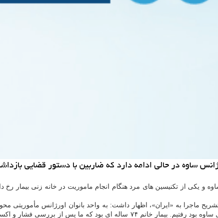
انس ساوه در حالی ادامه دارد که ضاربین با دستور قضایی بازدا
تکنیسین اورژانس ساوه و یکی از تکنیسین های مرد هنگام انجام ماموریت در خانه زنی بیما
ریح ماجرا به «ایران»، اظهار داشت: به واحد بانوان اورژانس مأموریتی مح
من به همراه دو همکار خانم و آقا به محل که خانه ای در یکی از محله های ساوه بود ر