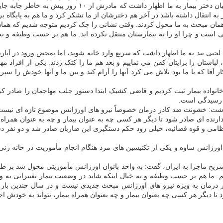
های سکته مغزی و قلبی را هم انجام دادیم و همه چیز نرمال
به انتقال داشته باشد در آخر هم دخترشان از ما تشکر کرد و ما هم به پایگاه ب
ست و چرا او را به بیمارستان منتقل نکرده اید. ما هم بر حسب وظیفه و به 
لحنی تند به ما اظهار داشت که سریع وارد خانه شوید، اما بمحض ورود در آپ
 لباستان را برایتان کفن می نماییم و بعد هم ما را کتک زدند. یکی از افراد
قا که با ما بود تلاش می کرد آنها را آرام کند و بین ما و آنها خودش را سپر
انواده بیمار ثبت کردیم و قاضی کشیک ابتدا دستور جلب مهاجمان را صادر کرد 
ل رسیدگی است.
اشت: خشونت ضد کادر درمان خصوصاً نیرو های اورژانس موضوع تازه ای نیست و
رنده ای صادر شود تا دیگر هر کسی چه به عنوان بیمار و چه به عنوان همراه 
نتظامی و قوه قضائیه، خیلی زود حکم دستگیری این ضاربان صادر شد و دو نفر د
ی دو نفر از بانوان تکنیسین اورژانس ساوه و یکی از تکنیسین های مرد هنگام انجام مأموریت د
یح ماجرا به ایران، گفت: به واحد بانوان اورژانس مأموریتی محول شد بر طب
یم. ما هم بر حسب وظیفه و به خیال اینکه شاید در وضعیت بیمار تغییراتی به
مان به ویژه نیرو های اورژانس مبحث جدیدی نیست و در سال چندین بار ای
 دیگر هر کسی چه بعنوان بیمار و چه بعنوان همراه بیمار، نتواند به خودش ا