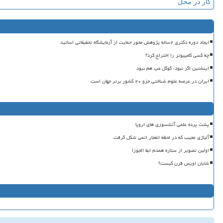
کار در محل
ایجاد دوره دکتری ۲ساله پژوهش محور حمایت از آزمایشگاه تحقیقاتی اساتید
چه کسی کامپیوتر را اختراع کرد؟
اینشتین اگر نبود، گوگل مپ هم نبود
ایران در عرصه علوم شناختی جزو ۲۰ کشور برتر جهان است
پشت پرده علمی آتشسوزی های اروپا
آلیاژی عجیب که در لحظه انفجار اتمی شکل گرفت
اولین تصویر از ستاره همدم ابط الجوزا
شایان اویس قرن کیست؟