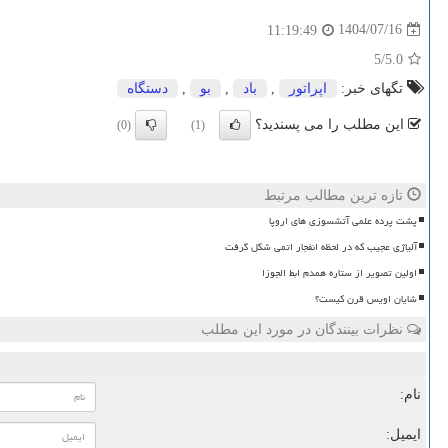
1404/07/16
11:19:49
/5
5.0
تگهای خبر:
اپراتور
,
باد
,
بو
,
دستگاه
این مطلب را می پسندید؟
(0)
(1)
تازه ترین مطالب مرتبط
پشت پرده علمی آتشسوزی های اروپا
آلیاژی عجیب که در لحظه انفجار اتمی شکل گرفت
اولین تصویر از ستاره همدم ابط الجوزا
شایان اویس قرن کیست؟
نظرات بینندگان در مورد این مطلب
نام:
ایمیل: