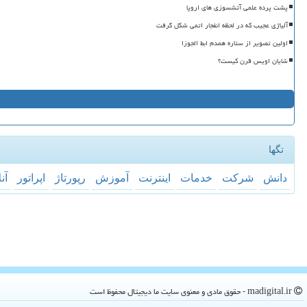
پشت پرده علمی آتشسوزی های اروپا
آلیاژی عجیب که در لحظه انفجار اتمی شکل گرفت
اولین تصویر از ستاره همدم ابط الجوزا
شایان اویس قرن کیست؟
تگها
دانش
شركت
خدمات
اینترنت
آموزش
رپورتاژ
اپراتور
آن
madigital.ir - حقوق مادی و معنوی سایت ما دیجیتال محفوظ است