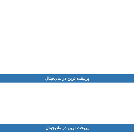
پربیننده ترین در مادیجیتال
پربحث ترین در مادیجیتال