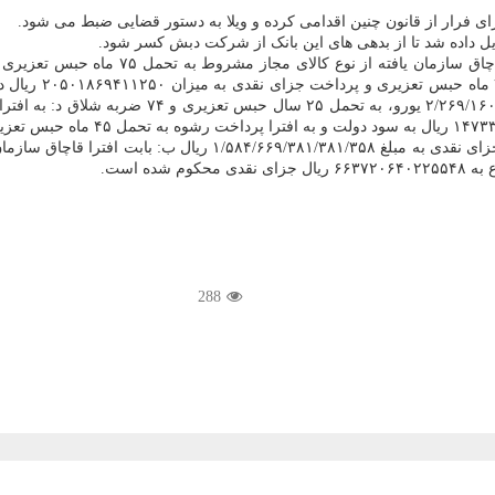
ی فرار از قانون چنین اقدامی کرده و ویلا به دستور قضایی ضبط می شود.
یل داده شد تا از بدهی های این بانک از شرکت دبش کسر شود.
دولت، ب: به افترا
کشور به جهت عدم ایفای تعهدات ارزی یا همان قاچاق 
محکوم ضد اکبر رحیمی درآباد الف: بابت افترا عدم رفع تعهدات ارزی ب
288