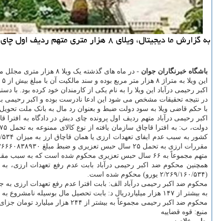
به گزارش ما دیجیتال، ویلای ۸ هزار متری متهم ردیف اول چای دبش به مبلغ بیشتر از ۵ هزار میلیارد تومان به منظور رد مال به بانک ملت تحویل داده شد.
باشگاه خبرنگاران جوان
- در ماه های گذشته یک ویلا ۸ هزار متری مجلل متعلق به اکبر رحیمی درآباد متهم ردیف اول پرونده چای دبش شناسایی و با دستور قضایی توقیف شد.
این ویلا به متراژ ۸ هزار متر مربع بوده و سند مالکیت آن با مبلغ بیش از ۵ هزار میلیارد تومان به نام بانک ملت صادر گردیده است.
اکبر رحیمی درآباد این ویلا را به نام یکی از کارمندان خود کرده بود. ب
در نتیجه تحقیقات مشخص می شود این ادعا نادرست بوده و اکبر رحیمی بر
با حکم قاضی ویلا به سود دولت ضبط و بعنوان رد مال به بانک ملت تحویل
دولت، ب: به افترا قاچاق سازمان یافته از نوع کالای ممنوعه به تحمل ۷۵ ماه حبس تعزیری و پرداخت جزای نقدی به میزان ۲۰۵۰۱۸۶۹۴۱۱۲۵۰ ریال در حق صندوق دولت ج: از باب مشارکت در
کشور به سبب عدم ایفای تعهدات ارزی یا همان قاچاق ارز به میزان ۲/۲۶۹/۱۶۰/۵۳۴ یورو، به تحمل ۲۵ سال حبس تعزیری و ۷۴ ضربه شلاق د: به افترا اختلال در نظام اقتصادی کشور بوسیله
مقررات ارزی به تحمل ۲۵ سال حبس تعزیری و ضبط مبلغ ۱۴۷۳۳۶۶۶۰۸۳۸۹۳۰ ریال به سود دولت و به افترا پرداخت رشوه به تحمل ۴۵ ماه حبس تعزیری، ضبط مال الرشاء محکوم شد.
متهم مجموعاً به ۶۶ سال حبس تعزیری محکوم شده است که به سبب مقررات محکومیت اشد، (۲۵ سال) قابلیت اجرا دارد.
همچنین محکوم ضد اکبر رحیمی درآباد بابت عدم رفع تعهدات ارزی، به
(۲/۲۶۹/۱۶۰/۵۳۴ یورو) محکوم شده است.
به بیشتر از ۱۴۷ هزار میلیاردریال د: بابت تحصیل مال بوسیله نامشروع به ۶۶۳۷۲۰۶۴۰۲۲۵۵۴۸ ریال جزای نقدی محکوم شده است.
محکوم ضد اکبر رحیمی مجموعاً به بیشتر از ۲۴۴ هزار میلیارد تومان جزای نقدی محکوم شده است که به سبب مقررات قانون مجازات اسلامی فقط محکومیت اشد قابلیت اجرا دارد.
منبع: قوه قضاییه