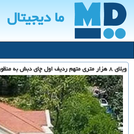
ما دیجیتال
ویلای ۸ هزار متری متهم ردیف اول چای دبش به منظور رد مال تحویل داده شد