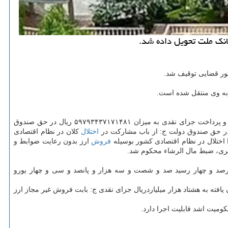
هی به وی منتقل شده است.
اکبر رحیمی درآباد متهم ردیف اول پرونده چای دبش در دادگاه به افترا قاچاق سازمان یافته از نوع کالای مجاز مشروط به تحمل ۷۵ ماه حبس تعزیری و پرداخت جزای نقدی به میزان ۵۹۷۹۳۴۳۷۱۷۱۴۸۱ ریال در حق صندوق
اختلال
کلان در نظام اقتصادی
فروش
ارز بدون رعایت ضوابط و
هارصد و چهار رسید صد و شصت و سه هزار و پانصد و سی و چهار یورو
 جزای نقدی به مبلغ ۱/۵۸۴/۶۶۹/۳۸۱/۳۸۱/۳۵۸ ریال ب: بابت افترا قاچاق سازمان یافته به هشتاد هزار میلیاردریال جزای نقدی ج: بابت فروش غیر مجاز ارز