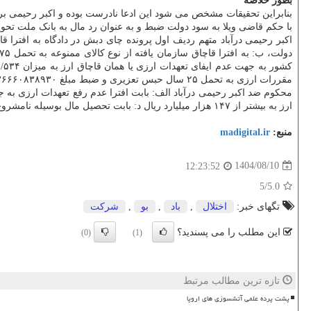
بطور خلاصه
بنابراین تحقیقات مشخص می شود این ادعا نادرست بوده و اکبر رحیمی برا
با حکم قاضی ویلا به سود دولت ضبط و به عنوان رد مال به بانک ملت تحو
مقررات ارزی به تحمل ۲۵ سال حبس تعزیری و ضبط مبلغ ۱۴۷۳۳۶۶۶۰۸۳۸۹۳۰ ریال به سود دولت و به افترا پرداخت رشوه به تحمل ۴۵ ماه حبس تعزیری، ضبط مال الرشاء محکوم شد.
ارز به بیشتر از ۱۴۷ هزار میلیارد ریال د: بابت تحصیل مال بوسیله نامشروع به ۶۶۳۷۲۰۶۴۰۲۲۵۵۴۸ ریال جزای نقدی محکوم شده است.
منبع:
madigital.ir
1404/08/10
12:23:52
/5
5.0
تگهای خبر:
اختلال
,
باد
,
بو
,
شركت
این مطلب را می پسندید؟
(0)
(1)
تازه ترین مطالب مرتبط
پشت پرده علمی آتشسوزی های اروپا