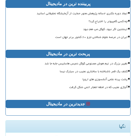
پربیننده ترین در مادیجیتال
ایجاد دوره دکتری ۲ساله پژوهش محور حمایت از آزمایشگاه تحقیقاتی اساتید
چه کسی کامپیوتر را اختراع کرد؟
اینشتین اگر نبود، گوگل مپ هم نبود
ایران در عرصه علوم شناختی جزو ۲۰ کشور برتر جهان است
پربحث ترین در مادیجیتال
تغییر بزرگ در تیم هوش مصنوعی گوگل دمیس هاسابیس جابه جا شد
کشف یک قمر ناشناخته با ساختاری عجیب در سیارک نیسا
پشت پرده علمی آتشسوزی های اروپا
آلیاژی عجیب که در لحظه انفجار اتمی شکل گرفت
جدیدترین در مادیجیتال
تگها