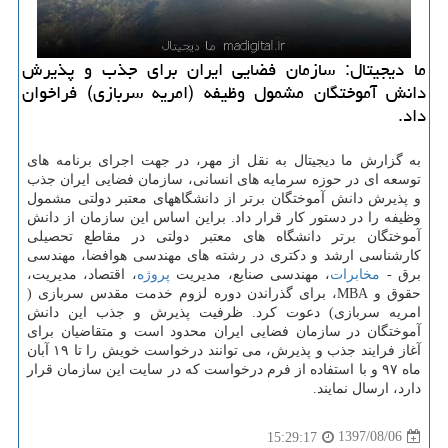
ما دیجیتال: سازمان فضایی ایران برای جذب و پذیرش
دانش آموختگان مشمول وظیفه (امریه سربازی) فراخوان
داد.
به گزارش ما دیجیتال به نقل از مهر، در جهت اجرای برنامه های
توسعه ای در حوزه سرمایه های انسانی، سازمان فضایی ایران جذب
و پذیرش دانش آموختگان برتر از دانشگاههای معتبر دولتی مشمول
وظیفه را در دستور كار قرار داد. براین اساس این سازمان از دانش
آموختگان برتر دانشگاه های معتبر دولتی در مقاطع تحصیلی
كارشناسی ارشد و دكتری در رشته های مهندسی هوافضا، مهندسی
برق -
مخابرات
، مهندسی صنایع، مدیریت
پروژه
، اقتصاد، مدیریت،
حقوق و MBA، برای گذراندن دوره لزوم خدمت مقدس سربازی (
امریه سربازی) دعوت كرد. ظرفیت پذیرش و جذب این دانش
آموختگان در سازمان فضایی ایران محدود است و متقاضیان برای
آغاز فرایند جذب و پذیرش، می توانند درخواست خویش را تا ۱۹ آبان
ماه ۹۷ و با استفاده از فرم درخواست كه در سایت این سازمان قرار
دارد، ارسال نمایند.
1397/08/06
15:29:17