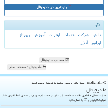
جدیدترین در مادیجیتال
تگها
دانش
شركت
خدمات
اینترنت
آموزش
رپورتاژ
اپراتور
آنلاین
مطالب مادیجیتال
مادیجیتال : صفحه اصلی
madigital.ir - حقوق مادی و معنوی سایت ما دیجیتال محفوظ است
ما دیجیتال
اخبار دیجیتال و فناوری اطلاعات - مادیجیتال: نبض تپنده دنیای فناوری در دستان شما. آخرین اخبار
دنیای تکنولوژی و IT را دنبال کنید