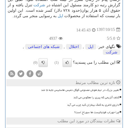
گزارش رتبه دو كارمند مسئول این اشتباه در
شركت
تنزل یافته و از
حقوق آنان ۵ هزار یوان(حدود ۷۲۸ دلار) كسر شده است. این اولین
بار نیست كه استفاده از محصولات
اپل
به رسوایی منجر می گردد.
1397/10/15
14:45:43
4937
/5
5.0
تگهای خبر:
اپل
,
اختلال
,
شبكه های اجتماعی
,
شركت
این مطلب را می پسندید؟
(0)
(1)
تازه ترین مطالب مرتبط
تغییر بزرگ در تیم هوش مصنوعی گوگل دمیس هاسابیس جابه جا شد
کشف آنزیمی که پیری را معکوس می کند
داروی لاغری به کمک بیماران کبد چرب می آید
چرا جوراب فوتبالیست ها سوراخ است؟
نظرات بینندگان در مورد این مطلب