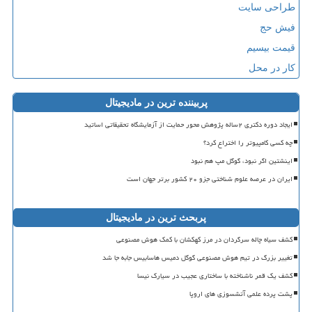
طراحی سایت
فیش حج
قیمت بیسیم
کار در محل
پربیننده ترین در مادیجیتال
ایجاد دوره دکتری ۲ساله پژوهش محور حمایت از آزمایشگاه تحقیقاتی اساتید
چه کسی کامپیوتر را اختراع کرد؟
اینشتین اگر نبود، گوگل مپ هم نبود
ایران در عرصه علوم شناختی جزو ۲۰ کشور برتر جهان است
پربحث ترین در مادیجیتال
کشف سیاه چاله سرگردان در مرز کهکشان با کمک هوش مصنوعی
تغییر بزرگ در تیم هوش مصنوعی گوگل دمیس هاسابیس جابه جا شد
کشف یک قمر ناشناخته با ساختاری عجیب در سیارک نیسا
پشت پرده علمی آتشسوزی های اروپا