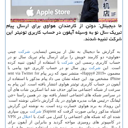
ما دیجیتال: دوتن از كارمندان هواوی برای ارسال پیام
تبریك سال نو به وسیله آیفون در حساب كاربری توئیتر این
شركت تنبیه شدند.
به گزارش ما دیجیتال به نقل از بیزینس اینسایدر،
شركت
چینی
«هواوی» دو كارمند خویش را برای ارسال پیام تبریك سال نو در
حساب كاربری رسمی این
شركت
با استفاده از آیفون تنبیه كرده
است. این
شركت
روز سال نو در حساب كاربری خود پیامی با
مضمون «Happy# 2019» منتشر نمود كه زیر پیام sent via Twitter for
iPhine مشخص بود. این جمله نشان می داد پیام مذكور با استفاده از
آیفون در حساب كاربری توئیتر هواوی انتشار یافته است. این پیام به
سرعت از شبكه اجتماعی مذكور حذف شد اما اسكرین شات های آن
در سراسر شبكه های اجتماعی انتشار یافته بود. در همین راستا «چن
لیفانگ »رئیس هیات مدیره هواوی در یك گزارش داخلی نوشته است:
این رویداد به برند هواوی خسارت زده است. به نوشته این گزارش
اشتباه مذكور زمانی صورت گرفت كه Sapient(
شركت
برون سپاری
شده ای كه شبكه های اجتماعی را كنترل می كند)، با
اختلال
در VPN
در كامپیوتر های رومیزی مواجه گردید و بنابراین از آیفون برای
ارسال پیام در زمان مقرر در نیمه شب استفاده نمود. طبق این