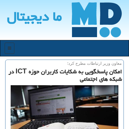
ما دیجیتال
منو
معاون وزیر ارتباطات مطرح كرد؛
امكان پاسخگویی به شكایات كاربران حوزه ICT در
شبكه های اجتماعی