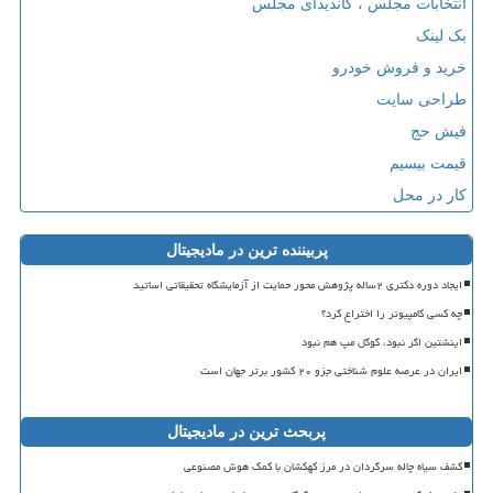
انتخابات مجلس ، کاندیدای مجلس
بک لینک
خرید و فروش خودرو
طراحی سایت
فیش حج
قیمت بیسیم
کار در محل
پربیننده ترین در مادیجیتال
ایجاد دوره دکتری ۲ساله پژوهش محور حمایت از آزمایشگاه تحقیقاتی اساتید
چه کسی کامپیوتر را اختراع کرد؟
اینشتین اگر نبود، گوگل مپ هم نبود
ایران در عرصه علوم شناختی جزو ۲۰ کشور برتر جهان است
پربحث ترین در مادیجیتال
کشف سیاه چاله سرگردان در مرز کهکشان با کمک هوش مصنوعی