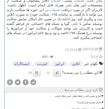
تلفن
ثابت،
خدمات
پستی،
خدمات
دفاتر پیشخوان و شكایت از
تشعشعات آنتن های
تلفن
همراه قابل انجام است، اظهار داشت:
كاربران اگر در مورد دریافت
خدمات
در این حوزه ها شكایت دارند
می توانند با بازگشت به سامانه ۱۹۵، شكایت خودرا به صورت آنلاین
ثبت و پیگیری كنند. وی ادامه داد: در همین حال امكان نمایش شكایت
بوسیله تماس با
تلفن
گویا و شبكه های اجتماعی باز فراهم گشته
است و كاربران می توانند سوالات و شكایت خود از اپراتورها را
بوسیله درج هشتگ ۱۹۵ (#صد و نود و پنج #نام اپراتور) در شبكه های
اجتماعی پیگیری كنند.
1397/11/29
15:23:14
4801
/5
5.0
تگهای خبر:
آنلاین
,
اپراتور
,
اینترنت
,
اینستاگرام
این مطلب را می پسندید؟
(0)
(1)
تازه ترین مطالب مرتبط
آلیاژی عجیب که در لحظه انفجار اتمی شکل گرفت
شایان اویس قرن کیست؟
راز بزرگ ترین الماس های جهان