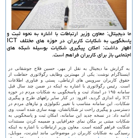
ما دیجیتال: معاون وزیر ارتباطات با اشاره به نحوه ثبت و
پاسخگویی به شكایات كاربران در حوزه های مختلف ICT
اظهار داشت: امكان پیگیری شكایات بوسیله شبكه های
اجتماعی باز برای كاربران فراهم است.
به گزارش ما دیجیتال به نقل از مهر، حسین فلاح جوشقانی در
اینستاگرام نوشت: یكی از مهمترین وظایف رگولاتوری حفاظت از
حقوق كاربران سرویس های ارتباطی، پستی و فناوری اطلاعات
است. رئیس رگولاتوری با اشاره به اینكه در ضمن چند سال قبل
سامانه ۱۹۵ در امتداد ثبت و پاسخگویی به شكایات مردم در حوزه
ICT راه اندازی گردید، افزود: در كنار سایر راههای طرح و پیگیری
شكایات، این سامانه متناسب با تغییر تكنولوژی و نیازهای مردم در
دسترسی و پیگیری راحت تر شكایاتشان، بهینه سازی شده است. وی
ادامه داد: در نسخه جدید این سامانه، امكان ثبت و پاسخگویی به
شكایات مبتنی بر مكان نمای جغرافیایی و ضمیمه كردن مستندات
شكایت فراهم گشته است. معاون وزیر ارتباطات با اشاره به اینكه
رسیدگی به شكایات كاربران در موضوعاتی مانند اینترنت، موبایل،