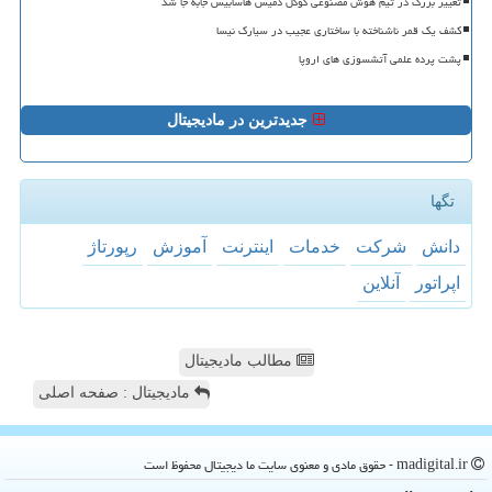
تغییر بزرگ در تیم هوش مصنوعی گوگل دمیس هاسابیس جابه جا شد
کشف یک قمر ناشناخته با ساختاری عجیب در سیارک نیسا
پشت پرده علمی آتشسوزی های اروپا
جدیدترین در مادیجیتال
تگها
دانش
شركت
خدمات
اینترنت
آموزش
رپورتاژ
اپراتور
آنلاین
مطالب مادیجیتال
مادیجیتال : صفحه اصلی
madigital.ir - حقوق مادی و معنوی سایت ما دیجیتال محفوظ است