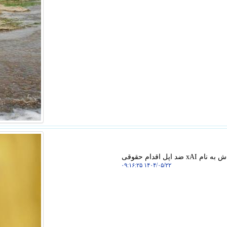
به گزارش ما دیجیتال، ایلان ماسک اعلام نمود استارت آپ هوش مصنوعی اش به نام xAI ضد اپل اقدام حقوقی
۱۴۰۴/۰۵/۲۲ ۰۹:۱۶:۲۵