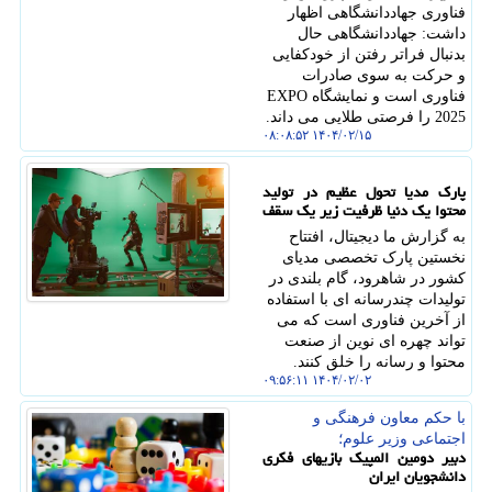
فناوری جهاددانشگاهی اظهار
داشت: جهاددانشگاهی حال
بدنبال فراتر رفتن از خودکفایی
و حرکت به سوی صادرات
فناوری است و نمایشگاه EXPO
2025 را فرصتی طلایی می داند.
۱۴۰۴/۰۲/۱۵ ۰۸:۰۸:۵۲
پارک مدیا تحول عظیم در تولید
محتوا یک دنیا ظرفیت زیر یک سقف
به گزارش ما دیجیتال، افتتاح
نخستین پارک تخصصی مدیای
کشور در شاهرود، گام بلندی در
تولیدات چندرسانه ای با استفاده
از آخرین فناوری است که می
تواند چهره ای نوین از صنعت
محتوا و رسانه را خلق کنند.
۱۴۰۴/۰۲/۰۲ ۰۹:۵۶:۱۱
با حكم معاون فرهنگی و
اجتماعی وزیر علوم؛
دبیر دومین المپیک بازیهای فکری
دانشجویان ایران