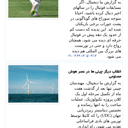
به گزارش ما دیجیتال، اگر
مسابقات فوتبال را در سالهای
اخیر دنبال کرده باشید، احیانا
متوجه سوراخ های گوناگونی در
پشت جوراب برخی بازیکنان
شده اید. این پدیده که دست کم
از حدود یک دهه پیش در فوتبال
حرفه ای دیده می شود، همچنان
رواج دارد و حتی در تورنمنت
های بزرگ بین المللی هم دیده
۱۴۰۵/۰۴/۱۴ ۲۱:۰۳:۴۹
می شود.
انقلاب دیگر چینی ها در عصر هوش
مصنوعی
به گزارش ما دیجیتال، مهندسان
چینی تنها بعد از گذشت هفت
ماه از تکمیل مرحله اول یک
کلان پروژه تکنولوژیک، عملیات
ساخت را به انتها رسانده و
نخستین دیتاسنتر زیردریایی
جهان (UDC) را که کاملا توسط
توربین های بادی فراساحلی
تغذیه می شود، راه اندازی