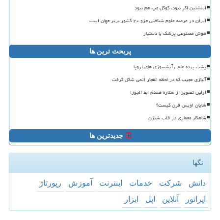
اینشتین اگر نبود، گوگل مپ هم نبود
ایران در عرصه علوم شناختی جزو ۲۰ کشور برتر جهان است
هوش مصنوعی پزشک یا دستیار
پربحث ترین ها
پشت پرده علمی آتشسوزی های اروپا
آلیاژی عجیب که در لحظه انفجار اتمی شکل گرفت
اولین تصویر از ستاره همدم ابط الجوزا
شایان اویس قرن کیست؟
شاهکار معماری در قلب شنژن
جدیدترین ها
تگها
دانش
شركت
خدمات
اینترنت
آموزش
رپورتاژ
اپراتور
آنلاین
اپل
ابزار