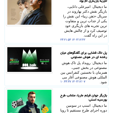
تجربه بازیگری ام بود
ما دیجیتال: امیرعلی دانایی،
بازیگر نقش دکتر بهاروند در
سریال «ذهن زیبا» این نقش را
یکی از جذاب ترین و متفاوت
ترین تجربه های بازیگری خود
توصیف کرد و از چالش هایش
در این راه گفت.
۱۴۰۳/۱۲/۲۲ ۲۳:۲۱:۵۴
پل تاک فضایی برای گفتگوهای میان
رشته ای در هوش مصنوعی
ما دیجیتال: رویداد پل تاک هوش
مصنوعی در بخش جنبی،
همزمان با نخستین کنفرانس بین
المللی هوش مصنوعی آغاز می
۱۴۰۳/۱۲/۰۷ ۱۰:۴۳:۳۷
شود.
بازیگر جوان فیلم ماریا، منتخب طرح
بورسیه اسنپ
ما دیجیتال: اسنپ در سومین
دوره اجرای طرح مستقیم تا رویا