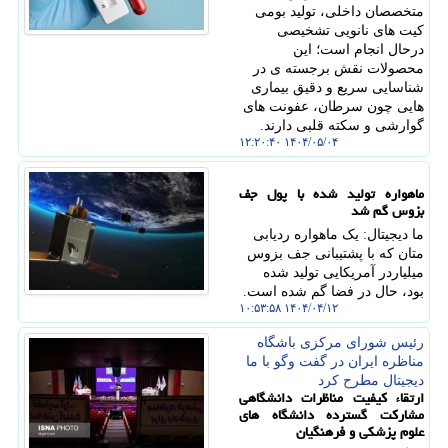
متخصصان داخلی، تولید بومی
کیت های نانویی تشخیصی
درحال انجام است؛ این
محصولات نقش برجسته ی در
شناسایی سریع و دقیق بیماری
هایی چون سرطان، عفونت های
گوارشی و سکته قلبی دارند.
۱۴۰۴/۰۵/۰۴ ۱۲:۲۰:۴۰
ماهواره تولید شده با پول جف
بزوس گم شد
ما دیجیتال: یک ماهواره ردیابی
متان که با پشتیبانی جف بزوس
میلیاردر آمریکایی تولید شده
بود، حال در فضا گم شده است.
۱۴۰۴/۰۴/۱۲ ۱۰:۵۳:۵۸
رئیس شورای مركزی باشگاه
مناظره ایران در گفت وگو با ما
دیجیتال مطرح كرد
ارتقاء کیفیت مناظرات دانشگاهی
مشارکت گسترده دانشگاه های
علوم پزشکی و فرهنگیان