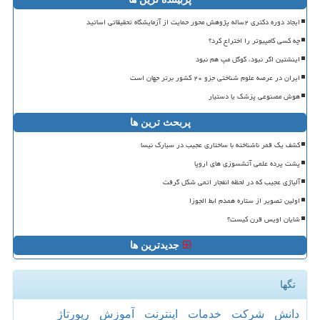
ایجاد دوره دکتری ۲ساله پژوهش محور حمایت از آزمایشگاه تحقیقاتی اساتید
چه کسی کامپیوتر را اختراع کرد؟
اینشتین اگر نبود، گوگل مپ هم نبود
ایران در عرصه علوم شناختی جزو ۲۰ کشور برتر جهان است
هوش مصنوعی پزشک یا دستیار
پربحث ترین ها
کشف یک قمر ناشناخته با ساختاری عجیب در سیارک نیسا
پشت پرده علمی آتشسوزی های اروپا
آلیاژی عجیب که در لحظه انفجار اتمی شکل گرفت
اولین تصویر از ستاره همدم ابط الجوزا
شایان اویس قرن کیست؟
جدیدترین ها
تگها
دانش
شركت
خدمات
اینترنت
آموزش
رپورتاژ