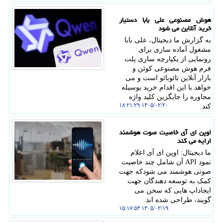
هوش مصنوعی علی بابا دستیار
خرید آنلاین می شود
به گزارش ما دیجیتال، علی بابا
مشغول آماده سازی برای
رونمایی از یکپارچه سازی پلت
فرم هوش مصنوعی کوئن و
بازار آنلاین تائوبائو است و می
خواهد با این اقدام خرید بوسیله
محاوره را جایگزین کلید واژه
۱۴۰۵/۰۲/۲۰ ۱۸:۲۱:۲۹
کند.
اوپن ای آی خاصیت صوت هوشمند
ارایه می کند
ما دیجیتال: اوپن ای آی اعلام
نمود API آن شامل چند خاصیت
صوتی هوشمند می شودکه جهت
کمک به توسعه دهندگان جهت
ایجاداپ هایی که سخن می
گویند، طراحی شده اند.
۱۴۰۵/۰۲/۱۹ ۱۵:۱۷:۵۳