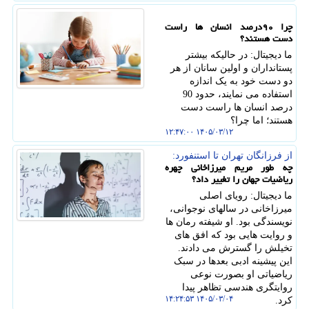
چرا ۹۰درصد انسان ها راست
دست هستند؟
ما دیجیتال: در حالیکه بیشتر
پستانداران و اولین سانان از هر
دو دست خود به یک اندازه
استفاده می نمایند، حدود 90
درصد انسان ها راست دست
هستند؛ اما چرا؟
۱۴۰۵/۰۳/۱۲ ۱۲:۴۷:۰۰
از فرزانگان تهران تا استنفورد:
چه طور مریم میرزاخانی چهره
ریاضیات جهان را تغییر داد؟
ما دیجیتال: رویای اصلی
میرزاخانی در سالهای نوجوانی،
نویسندگی بود. او شیفته رمان ها
و روایت هایی بود که افق های
تخیلش را گسترش می دادند.
این پیشینه ادبی بعدها در سبک
ریاضیاتی او بصورت نوعی
روایتگری هندسی تظاهر پیدا
۱۴۰۵/۰۳/۰۴ ۱۴:۲۴:۵۳
کرد.