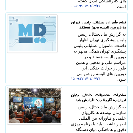
های کثیرالشاکی تبدیل گشته
۱۴۰۴/۰۷/۲۶ ۰۹:۵۶:۳۰
است.
تمام مأموران عملیاتی پلیس تهران
به دوربین البسه مجهز هستند
به گزارش ما دیجیتال، رییس
پلیس پیشگیری تهران اظهار
داشت: ماموران عملیاتی پلیس
پیشگیری تهران همگی مجهز به
دوربین البسه هستند و در
مراسم ملی و مذهبی و همین
طور در حوادث جنگی، این
دوربین های البسه روشن می
۱۴۰۴/۰۷/۲۴ ۱۵:۰۹:۲۲
شود.
صادرات محصولات دانش بنیان
ایران به آفریقا باید افزایش یابد
به گزارش ما دیجیتال، رییس
سازمان توسعه همکاریهای
علمی و فناورانه بین المللی
اظهار داشت: باید با برنامه ریزی
دقیق و هماهنگی میان دستگاه