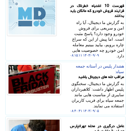
فهرست 10 اشتباه خطرناک در
فرایند فروش خودرو که مالکان باید
بدانند
به گزارش ما دیجیتال، آیا راه
امن و سریعی برای فروش
خودرو وجود دارد؟ پاسخ مثبت
است. اما پیش از این که سراغ
چاره برویم، بیایید ببینیم معامله
امن خودرو چه خصوصیت هایی
۱۴۰۴/۰۹/۰۹ ۰۸:۱۵:۱۱
دارد.
هشدار پلیس در آستانه جمعه
سیاه:
مراقب تله های دیجیتال باشید
به گزارش ما دیجیتال، سخنگوی
پلیس اظهار داشت: کلاهبرداران
سایبری از مناسبت هایی مانند
جمعه سیاه برای فریب کاربران
استفاده می نمایند.
۱۴۰۴/۰۹/۰۵ ۰۸:۴۰:۴۱
عامل درگیری در محله تهرانپارس