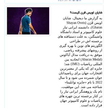
۱۴۰۵/۰۵/۱۲ ۱۹:۱۰:۲۳
شایان اویس قرن کیست؟
به گزارش ما دیجیتال، شایان
اویس قَرَن (Shayan Oveis
Gharan)، دانشمند ایرانی تبار
علوم کامپیوتر و استاد دانشگاه
واشینگتن، به علت دستیافته های
برجسته اش در طراحی
الگوریتم های نوین با بهره گیری
از روشهای پیشرفته ریاضی،
موفق به دریافت مدال آباکوس
(Abacus Medal) اتحادیه بین
المللی ریاضیات (IMU) شد؛
جایزه ای که یکی از معتبرترین
افتخارات جهان برای ریاضیدانان
جوان شمرده می شود و تا سال
2022 با نام «جایزه نوانلیننا»
شناخته می شد. این موفقیت،
نام یک پژوهشگر ایرانی تبار را
در کنار برجسته ترین چهره های
ریاضیات و علوم کامپیوتر جهان
قرار داده است.