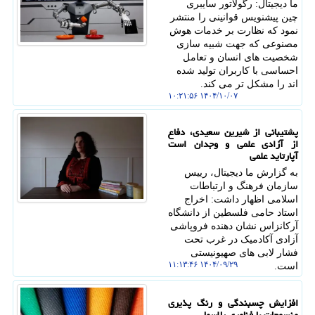
ما دیجیتال: رگولاتور سایبری
چین پیشنویس قوانینی را منتشر
نمود که نظارت بر خدمات هوش
مصنوعی که جهت شبیه سازی
شخصیت های انسان و تعامل
احساسی با کاربران تولید شده
اند را مشکل تر می کند.
۱۴۰۴/۱۰/۰۷ ۱۰:۲۱:۵۶
پشتیبانی از شیرین سعیدی، دفاع
از آزادی علمی و وجدان است
آپارتاید علمی
به گزارش ما دیجیتال، رییس
سازمان فرهنگ و ارتباطات
اسلامی اظهار داشت: اخراج
استاد حامی فلسطین از دانشگاه
آرکانزاس نشان دهنده فروپاشی
آزادی آکادمیک در غرب تحت
فشار لابی های صهیونیستی
۱۴۰۴/۰۹/۲۹ ۱۱:۱۳:۴۶
است.
افزایش چسبندگی و رنگ پذیری