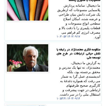
منسوجات با فناوری پلاسما
ما دیجیتال: سامانه پردازش
پلاسمایی منسوجات که ازطریق
یک شرکت دانش بنیان طراحی
و عرضه شده، امکان اصلاح
سطحی انواع منسوجات و
قطعات پلیمری را با دقت بالا و
مصرف انرژی کم فراهم می
۱۴۰۴/۰۹/۱۷ ۱۰:۳۰:۵۲
آورد.
منظومه فکری معتمدنژاد در رابطه با
نقش حیاتی ارتباطات در طرح های
توسعه ملی
به گزارش ما دیجیتال،
معتمدنژاد، نه تنها یک مدرس و
محقق برجسته بود، بلکه
اندیشمندی عمل گرا به شمار
می رفت که همواره دغدغهٔ به
کارگیری صحیح ظرفیتهای
ارتباطی در جهت پیشرفت و
استقلال ملی را در سر داشت.
۱۴۰۴/۰۹/۱۴ ۱۰:۵۳:۴۱