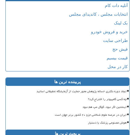
آتلیه دات کام
انتخابات مجلس ، کاندیدای مجلس
بک لینک
خرید و فروش خودرو
طراحی سایت
فیش حج
قیمت بیسیم
کار در محل
پربیننده ترین ها
ایجاد دوره دکتری ۲ساله پژوهش محور حمایت از آزمایشگاه تحقیقاتی اساتید
چه کسی کامپیوتر را اختراع کرد؟
اینشتین اگر نبود، گوگل مپ هم نبود
ایران در عرصه علوم شناختی جزو ۲۰ کشور برتر جهان است
هوش مصنوعی پزشک یا دستیار
پربحث ترین ها