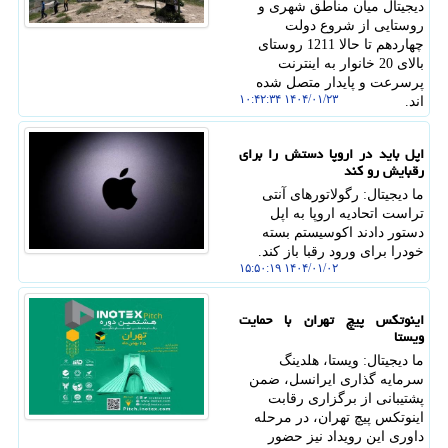
دیجیتال میان مناطق شهری و
روستایی از شروع دولت
چهاردهم تا حالا 1211 روستای
بالای 20 خانوار به اینترنت
پرسرعت و پایدار متصل شده
۱۴۰۴/۰۱/۲۳ ۱۰:۴۲:۳۴
اند.
اپل باید در اروپا دستش را برای
رقبایش رو کند
ما دیجیتال: رگولاتورهای آنتی
تراست اتحادیه اروپا به اپل
دستور دادند اکوسیستم بسته
خودرا برای ورود رقبا باز کند.
۱۴۰۴/۰۱/۰۲ ۱۵:۵۰:۱۹
اینوتکس پیچ تهران با حمایت
ویستا
ما دیجیتال: ویستا، هلدینگ
سرمایه گذاری ایرانسل، ضمن
پشتیبانی از برگزاری رقابت
اینوتکس پیچ تهران، در مرحله
داوری این رویداد نیز حضور