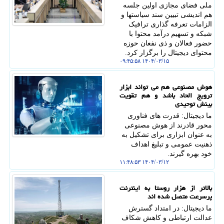
ملی فضای مجازی اولین جلسه
هم اندیشی تبیین سند سیاستها و
الزامات تعرفه گذاری ترافیک
شبکه و تسهیم درآمد محتوا با
حضور فعالان و ذی نفعان حوزه
محتوای دیجیتال را برگزار کرد.
۱۴۰۴/۰۳/۱۵ ۰۹:۴۵:۵۸
هوش مصنوعی هم می تواند ابزار
ترویج الحاد باشد و هم تقویت
بینش توحیدی
ما دیجیتال: قدرت های فناوری
محور قادرند از هوش مصنوعی
به عنوان ابزاری برای تشکیل به
ذهنیت عمومی و تبلیغ اهداف
خود بهره گیرند.
۱۴۰۴/۰۳/۱۲ ۱۱:۴۸:۵۳
بالاتر از هزار روستا به اینترنت
پرسرعت متصل شده اند
ما دیجیتال: در امتداد گسترش
عدالت ارتباطی و کاهش شکاف