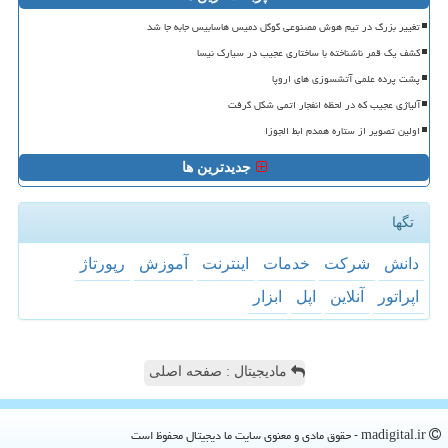
تغییر بزرگ در تیم هوش مصنوعی گوگل دمیس هاسابیس جابه جا شد
کشف یک قمر ناشناخته با ساختاری عجیب در سیارک نیسا
پشت پرده علمی آتشسوزی های اروپا
آلیاژی عجیب که در لحظه انفجار اتمی شکل گرفت
اولین تصویر از ستاره همدم ابط الجوزا
جدیدترین ها
تگها
دانش
شركت
خدمات
اینترنت
آموزش
رپورتاژ
اپراتور
آنلاین
اپل
ابزار
مادیجیتال : صفحه اصلی
madigital.ir - حقوق مادی و معنوی سایت ما دیجیتال محفوظ است