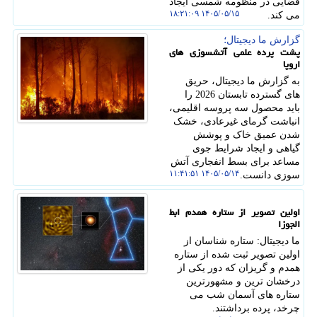
فضایی در منظومه شمسی ایجاد
۱۴۰۵/۰۵/۱۵ ۱۸:۲۱:۰۹
می کند.
گزارش ما دیجیتال؛
پشت پرده علمی آتشسوزی های
اروپا
به گزارش ما دیجیتال، حریق
های گسترده تابستان 2026 را
باید محصول سه پروسه اقلیمی،
انباشت گرمای غیرعادی، خشک
شدن عمیق خاک و پوشش
گیاهی و ایجاد شرایط جوی
مساعد برای بسط انفجاری آتش
۱۴۰۵/۰۵/۱۴ ۱۱:۴۱:۵۱
سوزی دانست.
اولین تصویر از ستاره همدم ابط
الجوزا
ما دیجیتال: ستاره شناسان از
اولین تصویر ثبت شده از ستاره
همدم و گریزان که دور یکی از
درخشان ترین و مشهورترین
ستاره های آسمان شب می
چرخد، پرده برداشتند.