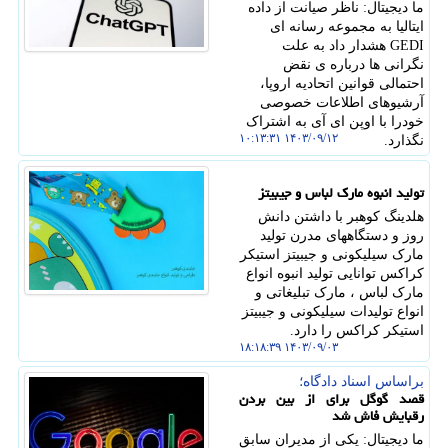
ما دیجیتال: ناظر صیانت از داده
ایتالیا به مجموعه رسانه ای
GEDI هشدار داد به علت
نگرانی ها درباره ی نقض
احتمالی قوانین اتحادیه اروپا،
آرشیوهای اطلاعات خصوصی
خودرا با اوپن ای آی به اشتراک
۱۴۰۳/۰۹/۱۲ ۱۰:۱۳:۳۱
نگذارد.
تولید انبوه مارک لباس و جیبیتز
هلدینگ کوهبر با داشتن دانش
روز و دستگاههای مدرن تولید
مارک سیلیکونی و جیبیتز استیکر
کراکس توانایی تولید انبوه انواع
مارک لباس ، مارک تبلیغاتی و
انواع تولیدات سیلیکونی و جیبیتز
استیکر کراکس را دارد.
۱۴۰۳/۰۹/۰۳ ۱۸:۱۸:۳۹
براساس اسناد دادگاه؛
قصد گوگل برای از بین بردن
رقبایش فاش شد
ما دیجیتال: یکی از مدیران سابق