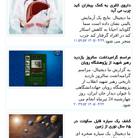
داروی لاغری به کمک بیماران کبد
چرب می آید
ما دیجیتال: نتایج یک آزمایش
بالینی نشان داده است سما
گلوتاید احیانا به کاهش اسکار
کبد در افراد گرفتار کبد چرب
۱۴۰۵/۰۴/۲۹ ۱۱:۵۹:۵۷
منجر می شود.
مراسم گرامیداشت سالروز بازدید
رهبر شهید از پژوهشگاه رویان
به گزارش ما دیجیتال، مراسم
گرامیداشت سالروز بازدید
تاریخی رهبر شهید انقلاب از
پژوهشگاه رویان جهاددانشگاهی
با عنوان دیدار جان ایران، روز
چهارشنبه 24 تیرماه انجام می
۱۴۰۵/۰۴/۲۲ ۲۰:۴۹:۵۲
شود.
کشف یک سیاره قابل سکونت در
۲۵ سال نوری از زمین
ما دیجیتال: یک سیاره صخره ای